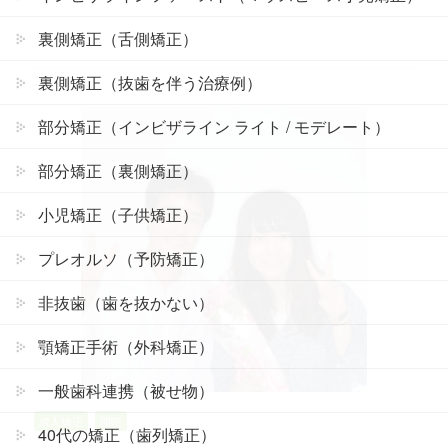
裏側矯正（舌側矯正）
裏側矯正（抜歯を伴う治療例）
部分矯正（インビザライン ライト / モデレート）
部分矯正（裏側矯正）
小児矯正（子供矯正）
プレオルソ（予防矯正）
非抜歯（歯を抜かない）
顎矯正手術（外科矯正）
一般歯科連携（被せ物）
成人矯正
開咬
40代の矯正（歯列矯正）