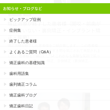
お知らせ・ブログなど
成人矯正
開咬
ピックアップ症例
矯正治療が終了した患者様（開咬・前歯が
噛んでいない・裏側矯正・インプラント矯
症例集
正・抜歯）
終了した患者様
矯正治療が終了した患者様をご紹介致します。 この患者様
は、前歯の噛みあわせと歯のすき間を気にされて来院されま
よくあるご質問（Q&A）
した。 患者様と一緒に(*^_^)♪ これからも素敵な笑顔で笑っ
てください☺
見えない矯正、舌側矯正（裏側矯正…
矯正歯科の基礎知識
歯科用語集
歯列矯正コラム
矯正歯科ブログ
矯正歯科日記