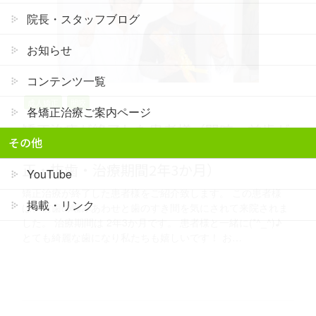
院長・スタッフブログ
お知らせ
コンテンツ一覧
成人矯正
開咬
各矯正治療ご案内ページ
矯正治療が終了した患者様（開咬・前歯が
その他
噛んでいない・裏側矯正・インプラント矯
正・抜歯・治療期間2年3か月）
YouTube
矯正治療が終了した患者様をご紹介致します。 この患者様
掲載・リンク
は、前歯の噛みあわせと歯のすき間を気にされて来院されま
した。 治療期間は 2年3か月です。 患者様と一緒に(*^_^)♪
とても綺麗な歯になり私たちも嬉しいです！ お…