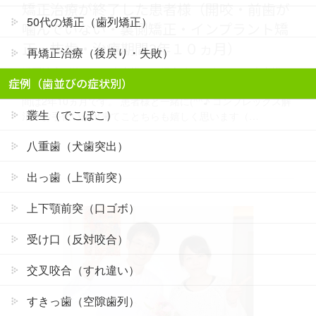
矯正治療が終了した患者様（開咬・前歯が
50代の矯正（歯列矯正）
噛んでいない・裏側矯正・インプラント矯
正・抜歯・治療期間2年１０ヵ月）
再矯正治療（後戻り・失敗）
矯正治療が終了した患者様をご紹介致します。 この患者様
症例（歯並びの症状別）
は、前歯の噛み合わせを気にされて来院されました。 治療期
間は2年10ヵ月です。 患者様と一緒に(^^♪ コンプレックス解
叢生（でこぼこ）
消のお手伝いが出来てことちらも嬉しく思います（…
八重歯（犬歯突出）
出っ歯（上顎前突）
上下顎前突（口ゴボ）
受け口（反対咬合）
交叉咬合（すれ違い）
すきっ歯（空隙歯列）