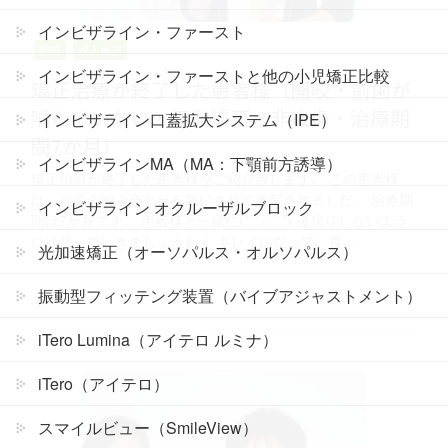
インビザライン・ファースト
開咬
成人矯正
インビザライン・ファーストと他の小児矯正比較
矯正治療が終了した患者様（開咬・前歯が
噛んでいない・裏側矯正・非抜歯・治療期
インビザライン口蓋拡大システム（IPE）
間7か月）
インビザラインMA（MA：下顎前方誘導）
矯正治療が終了した患者様をご紹介致します。 この患者様
は、前歯の噛み合わせを気にされて来院されました。 治療期
インビザライン オクルーザルブロック
間は7か月です。 患者様と一緒に(*´▽｀*) 後戻りしないよう
に頑張っていきましょうね！ キレイになって、良…
光加速矯正（オーソパルス・オルソパルス）
振動型フィッテング装置（バイブアジャストメント）
iTero Lumina（アイテロ ルミナ）
iTero（アイテロ）
スマイルビュー（SmileView）