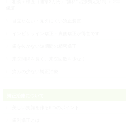
相談＋検査（通常3万円）“無料” 治療費定額制 ＋ 2年
保証
目立たない・見えにくい矯正装置
インビザライン矯正・裏側矯正が得意です
歯を抜かない短期間の精密矯正
来院間隔を長く、来院回数を少なく
痛みの少ない矯正治療
矯正治療について
美しい笑顔を作る5つのポイント
歯列矯正とは