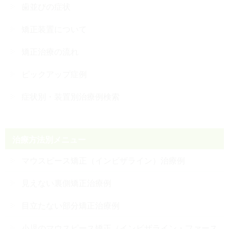
歯並びの症状
矯正装置について
矯正治療の流れ
ピックアップ症例
症状別・装置別治療例検索
治療方法別メニュー
マウスピース矯正（インビザライン）治療例
見えない裏側矯正治療例
目立たない部分矯正治療例
小児のマウスピース矯正（インビザライン・ファース