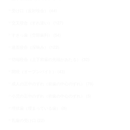
受け口（反対咬合） (44)
交叉咬合（すれ違い） (127)
すきっ歯（空隙歯列） (54)
過蓋咬合（深噛み） (122)
切端咬合（上下前歯の先端があたる） (32)
開咬（オープンバイト） (43)
成人の正中のずれ（前歯の中心のずれ） (79)
小児の正中のずれ（前歯の中心のずれ） (5)
埋伏歯（埋まっている歯） (8)
乳歯の受け口 (22)