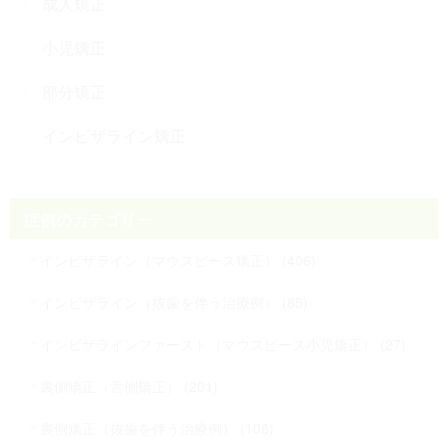
成人矯正
小児矯正
部分矯正
インビザライン矯正
症例のカテゴリー
インビザライン（マウスピース矯正） (406)
インビザライン（抜歯を伴う治療例） (85)
インビザラインファースト（マウスピース小児矯正） (27)
裏側矯正（舌側矯正） (201)
裏側矯正（抜歯を伴う治療例） (108)