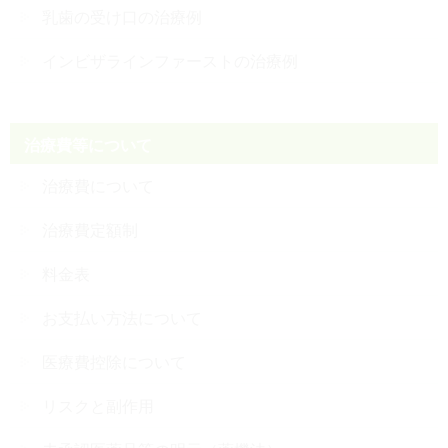
乳歯の受け口の治療例
インビザラインファーストの治療例
治療費等について
治療費について
治療費定額制
料金表
お支払い方法について
医療費控除について
リスクと副作用