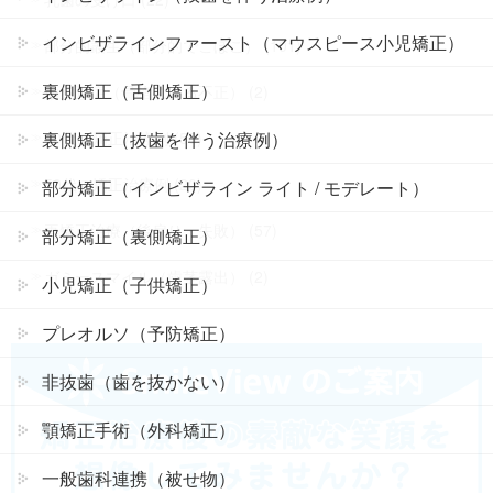
インビザラインファースト（マウスピース小児矯正）
部分的叢生（部分的でこぼこ） (101)
裏側矯正（舌側矯正）
顎変形症（骨格による不正） (2)
裏側矯正（抜歯を伴う治療例）
40代の矯正治療例 (50)
50代の矯正治療例 (20)
部分矯正（インビザライン ライト / モデレート）
再矯正治療（後戻り・失敗） (57)
部分矯正（裏側矯正）
ガミースマイル（歯茎露出） (2)
小児矯正（子供矯正）
プレオルソ（予防矯正）
非抜歯（歯を抜かない）
顎矯正手術（外科矯正）
一般歯科連携（被せ物）