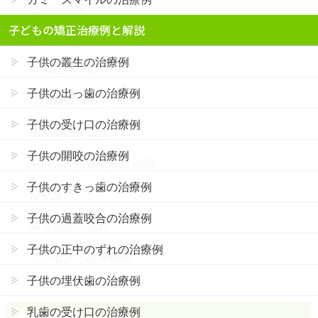
当院の特徴
子どもの矯正治療例と解説
スタッフ紹介
子供の叢生の治療例
クリニック紹介
子供の出っ歯の治療例
治療費について
子供の受け口の治療例
歯列矯正メニュー
子供の開咬の治療例
お悩みから探す矯正治療
子供のすきっ歯の治療例
症例集
子供の過蓋咬合の治療例
矯正治療の流れ
子供の正中のずれの治療例
アクセス・診療時間
子供の埋伏歯の治療例
乳歯の受け口の治療例
当院の特徴