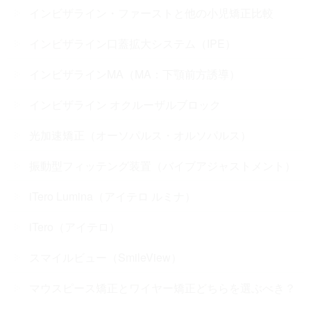
インビザライン・ファーストと他の小児矯正比較
インビザライン口蓋拡大システム（IPE）
インビザラインMA（MA：下顎前方誘導）
インビザライン オクルーザルブロック
光加速矯正（オーソパルス・オルソパルス）
振動型フィッテング装置（バイブアジャストメント）
iTero Lumina（アイテロ ルミナ）
iTero（アイテロ）
スマイルビュー（SmileView）
マウスピース矯正とワイヤー矯正どちらを選ぶべき？