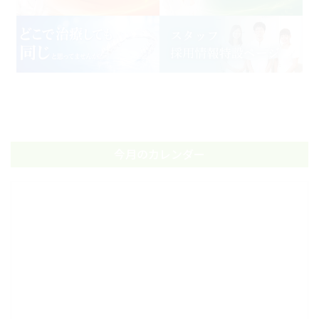
今月のカレンダー