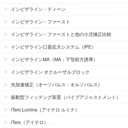
裏側矯正（抜歯を伴う治療例） (108)
インビザライン・ティーン
部分矯正（インビザライン ライト / モデレート） (47)
インビザライン・ファースト
部分矯正（裏側矯正） (55)
インビザライン・ファーストと他の小児矯正比較
小児矯正（子供矯正） (79)
インビザライン口蓋拡大システム（IPE）
プレオルソ（予防矯正） (22)
インビザラインMA（MA：下顎前方誘導）
非抜歯（歯を抜かない） (416)
インビザライン オクルーザルブロック
顎矯正手術（外科矯正） (2)
光加速矯正（オーソパルス・オルソパルス）
一般歯科連携（被せ物） (6)
振動型フィッテング装置（バイブアジャストメント）
叢生（でこぼこ） (448)
iTero Lumina（アイテロ ルミナ）
八重歯（犬歯突出） (94)
iTero（アイテロ）
出っ歯（上顎前突） (234)