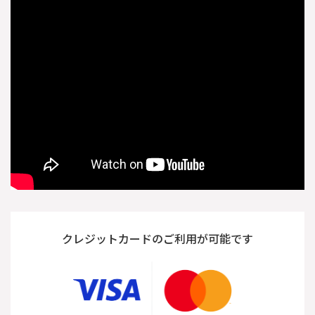
クレジットカードのご利用が可能です