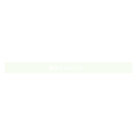
来月のカレンダー