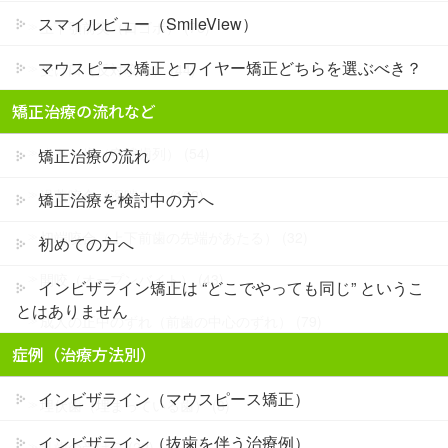
スマイルビュー（SmileView）
上下顎前突（口ゴボ） (76)
マウスピース矯正とワイヤー矯正どちらを選ぶべき？
受け口（反対咬合） (44)
矯正治療の流れなど
交叉咬合（すれ違い） (127)
すきっ歯（空隙歯列） (54)
矯正治療の流れ
過蓋咬合（深噛み） (122)
矯正治療を検討中の方へ
切端咬合（上下前歯の先端があたる） (32)
初めての方へ
開咬（オープンバイト） (43)
インビザライン矯正は “どこでやっても同じ” というこ
とはありません
成人の正中のずれ（前歯の中心のずれ） (79)
症例（治療方法別）
小児の正中のずれ（前歯の中心のずれ） (5)
インビザライン（マウスピース矯正）
埋伏歯（埋まっている歯） (8)
インビザライン（抜歯を伴う治療例）
乳歯の受け口 (22)