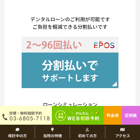
デンタルローンのご利用が可能です
ご負担を軽減できる分割払いです
ローンシミュレーション
月々のお支払額の簡易計算が可能です
料金表
症例集
検討中の方
当院の特徴
初めての方
アクセス