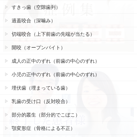
すきっ歯（空隙歯列）
過蓋咬合（深噛み）
切端咬合（上下前歯の先端が当たる）
開咬（オープンバイト）
成人の正中のずれ（前歯の中心のずれ）
小児の正中のずれ（前歯の中心のずれ）
埋伏歯（埋まっている歯）
乳歯の受け口（反対咬合）
部分的叢生（部分的でこぼこ）
顎変形症（骨格による不正）