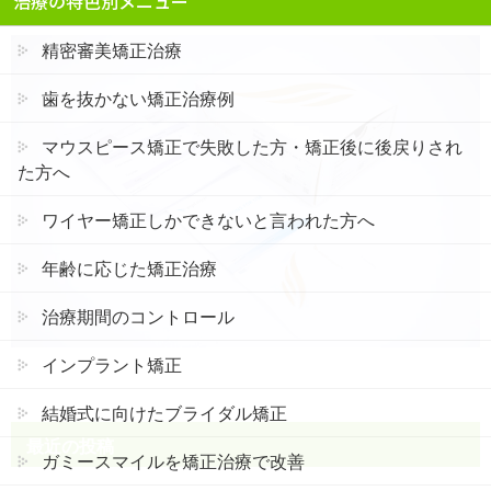
治療の特色別メニュー
精密審美矯正治療
歯を抜かない矯正治療例
マウスピース矯正で失敗した方・矯正後に後戻りされ
た方へ
ワイヤー矯正しかできないと言われた方へ
年齢に応じた矯正治療
治療期間のコントロール
インプラント矯正
結婚式に向けたブライダル矯正
最近の投稿
ガミースマイルを矯正治療で改善