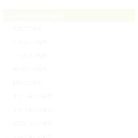
大人の矯正治療例と解説
叢生の治療例
八重歯の治療例
出っ歯の治療例
受け口の治療例
開咬の治療例
すきっ歯の治療例
過蓋咬合の治療例
交叉咬合の治療例
切端咬合の治療例