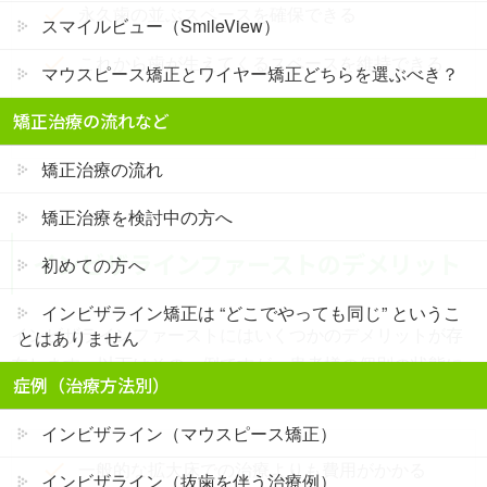
永久歯の並ぶスペースを確保できる
スマイルビュー（SmileView）
これから歯が生えてくるスペースを維持できる
マウスピース矯正とワイヤー矯正どちらを選ぶべき？
二期治療をしなくて済むようになる場合もある
矯正治療の流れなど
矯正治療の流れ
矯正治療を検討中の方へ
インビザラインファーストのデメリット
初めての方へ
インビザライン矯正は “どこでやっても同じ” というこ
インビザラインファーストにはいくつかのデメリットが存
とはありません
在します。以下はその一例ですが、患者様の個別の状態に
症例（治療方法別）
より異なるため、矯正医との相談が必要です。
インビザライン（マウスピース矯正）
一般的な拡大床での治療よりも費用がかかる
インビザライン（抜歯を伴う治療例）