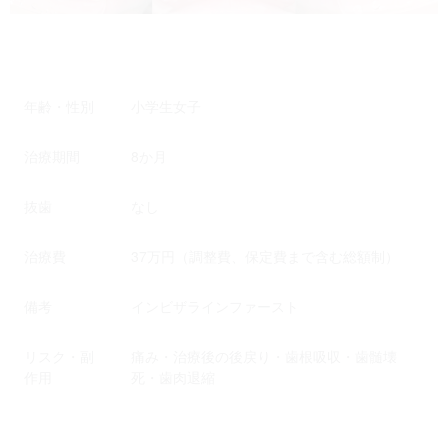
年齢・性別
小学生女子
治療期間
8か月
抜歯
なし
治療費
37万円（調整費、保定費まで含む総額制）
備考
インビザラインファースト
リスク・副
痛み・治療後の後戻り・歯根吸収・歯髄壊
作用
死・歯肉退縮