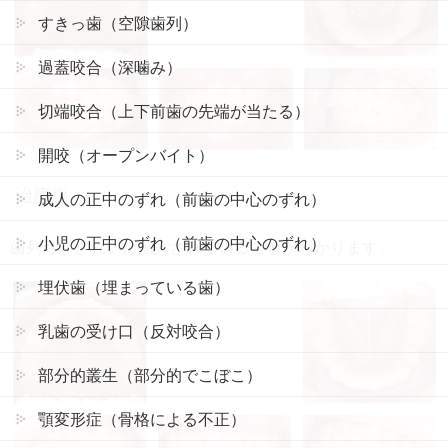
すきっ歯（空隙歯列）
過蓋咬合（深噛み）
切端咬合（上下前歯の先端が当たる）
開咬（オープンバイト）
治療後
成人の正中のずれ（前歯の中心のずれ）
小児の正中のずれ（前歯の中心のずれ）
歯列弓がきれいに拡大されていることがわかります。
埋伏歯（埋まっている歯）
乳歯の受け口（反対咬合）
部分的叢生（部分的でこぼこ）
顎変形症（骨格による不正）