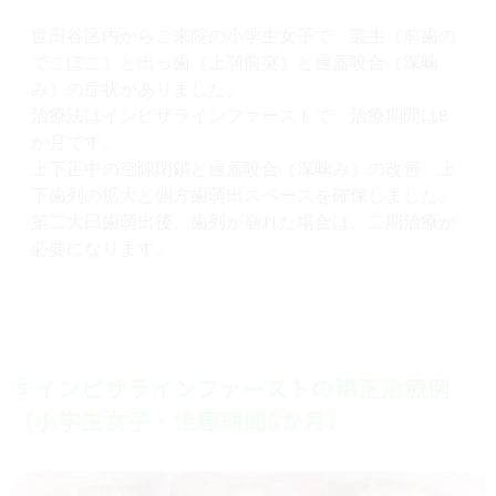
世田谷区内からご来院の小学生女子で、叢生（前歯の
でこぼこ）と出っ歯（上顎前突）と過蓋咬合（深噛
み）の症状がありました。
治療法はインビザラインファーストで、治療期間は8
か月です。
上下正中の空隙閉鎖と過蓋咬合（深噛み）の改善、上
下歯列の拡大と側方歯萌出スペースを確保しました。
第二大臼歯萌出後、歯列が崩れた場合は、二期治療が
必要になります。
⑤インビザラインファーストの矯正治療例
（小学生女子・治療期間8か月）