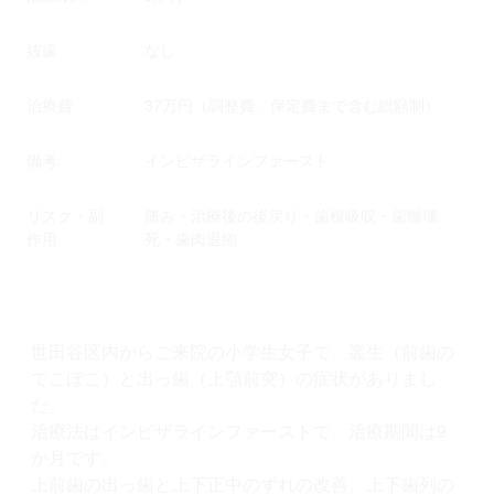
抜歯
なし
治療費
37万円（調整費、保定費まで含む総額制）
備考
インビザラインファースト
リスク・副
痛み・治療後の後戻り・歯根吸収・歯髄壊
作用
死・歯肉退縮
世田谷区内からご来院の小学生女子で、叢生（前歯の
でこぼこ）と出っ歯（上顎前突）の症状がありまし
た。
治療法はインビザラインファーストで、治療期間は9
か月です。
上前歯の出っ歯と上下正中のずれの改善、上下歯列の