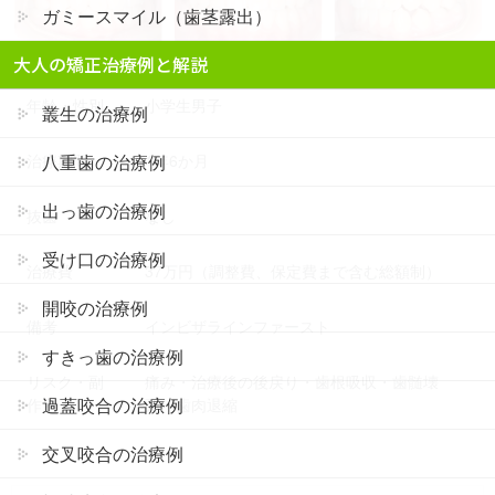
ガミースマイル（歯茎露出）
大人の矯正治療例と解説
年齢・性別
小学生男子
叢生の治療例
治療期間
1年6か月
八重歯の治療例
出っ歯の治療例
抜歯
なし
受け口の治療例
治療費
37万円（調整費、保定費まで含む総額制）
開咬の治療例
備考
インビザラインファースト
すきっ歯の治療例
リスク・副
痛み・治療後の後戻り・歯根吸収・歯髄壊
過蓋咬合の治療例
作用
死・歯肉退縮
交叉咬合の治療例