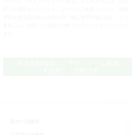
ァースト（小児マウスピース矯正）をお考えの方は、お気
軽にお電話をいただくか、メールでご相談ください。経験
豊富な矯正認定医の資格を持つ矯正専門の矯正医が、より
素晴らしい笑顔へと歯並び治療でお手伝いさせていただき
ます。
初診無料相談のご予約 / メール相談
（初診用） / 資料請求
ページのトップへ
叢生の治療例
八重歯の治療例