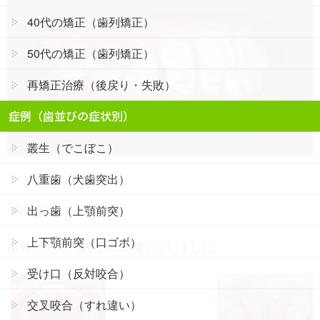
40代の矯正（歯列矯正）
50代の矯正（歯列矯正）
再矯正治療（後戻り・失敗）
症例（歯並びの症状別）
叢生（でこぼこ）
八重歯（犬歯突出）
治療前
出っ歯（上顎前突）
上下顎前突（口ゴボ）
歯列弓が狭く歯並びに影響していました。
受け口（反対咬合）
交叉咬合（すれ違い）