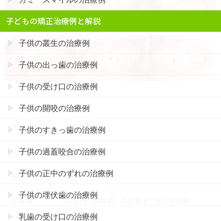
子どもの矯正治療例と解説
子供の叢生の治療例
子供の出っ歯の治療例
子供の受け口の治療例
子供の開咬の治療例
年齢・性別
小学生男子
子供のすきっ歯の治療例
子供の過蓋咬合の治療例
治療期間
10か月
子供の正中のずれの治療例
抜歯
なし
子供の埋伏歯の治療例
治療費
37万円（調整費、保定費まで含む総額制）
乳歯の受け口の治療例