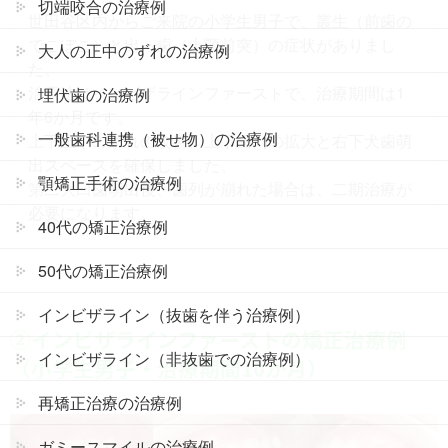
切端咬合の治療例
世田谷区内からご来院の小学生男子で、叢生（前歯の
でこぼこ）と出っ歯（上顎前突）の症状がありまし
大人の正中のずれの治療例
た。
治療法はインビザラインファーストで、治療期間は1
埋伏歯の治療例
年6か月です。
一般歯科連携（被せ物）の治療例
上下正中のずれの改善、上下歯列の拡大と右下犬歯萌
出スペースを確保しました。
顎矯正手術の治療例
第二大臼歯萌出後、歯列が崩れた場合は、二期治療が
必要になります。
40代の矯正治療例
50代の矯正治療例
インビザライン（抜歯を伴う治療例）
②インビザラインファーストの矯正治療例
インビザライン（非抜歯での治療例）
（小学生男子・治療期間10か月）
再矯正治療の治療例
ガミースマイルの治療例