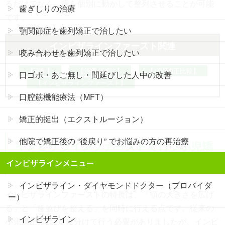
るだけでなく、歯を個別に動かして整列させることが可能
歯ぎしりの治療
です。
顎関節症を歯列矯正で治したい
インビザラインファースト関連
咬み合わせを歯列矯正で治したい
【症例】
【治療例解説】
【小児矯正比較】
口ゴボ・あご無し・間延びした人中の改善
【インビザラインファースト】
口腔筋機能療法（MFT）
矯正的挺出（エクストルージョン）
他院で矯正後の “後戻り” でお悩みの方の再治療
インビザラインファーストで行う小児矯
正
インビザラインメニュー
インビザライン・ダイヤモンドドクター（プロバイダ
インビザラインファーストの特長は、「顎の大きさを広げ
ー）
る」と「歯並びを整える」を同時に行える点です。従来の
インビザライン
小児矯正では2度に分けて行う必要がありましたが、インビ