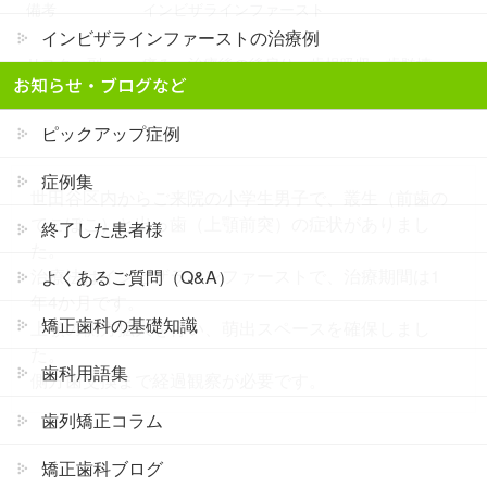
備考
インビザラインファースト
インビザラインファーストの治療例
リスク・副
痛み・治療後の後戻り・歯根吸収・歯髄壊
お知らせ・ブログなど
作用
死・歯肉退縮
ピックアップ症例
症例集
世田谷区内からご来院の小学生男子で、叢生（前歯の
でこぼこ）と出っ歯（上顎前突）の症状がありまし
終了した患者様
た。
治療法はインビザラインファーストで、治療期間は1
よくあるご質問（Q&A）
年4か月です。
矯正歯科の基礎知識
上顎の側方拡大を行い、萌出スペースを確保しまし
た。
歯科用語集
側方歯交換まで経過観察が必要です。
歯列矯正コラム
矯正歯科ブログ