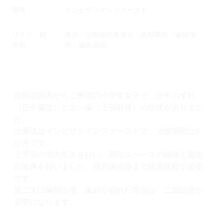
備考
インビザラインファースト
リスク・副
痛み・治療後の後戻り・歯根吸収・歯髄壊
作用
死・歯肉退縮
世田谷区内からご来院の小学生女子で、正中のずれ
（正中偏位）と出っ歯（上顎前突）の症状がありまし
た。
治療法はインビザラインファーストで、治療期間は8
か月です。
上下顎の側方拡大を行い、萌出スペースの確保と叢生
の改善を行いました。側方歯交換まで経過観察が必要
です。
第二大臼歯萌出後、歯列が崩れた場合は、二期治療が
必要になります。