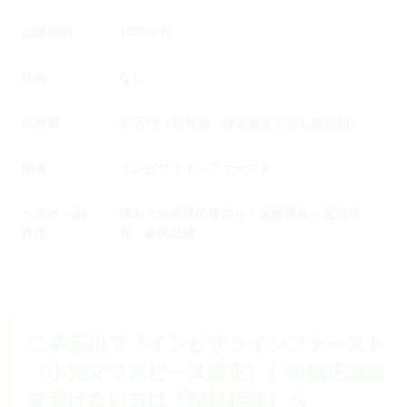
治療期間
1年6か月
抜歯
なし
治療費
37万円（調整費、保定費まで含む総額制）
備考
インビザラインファースト
リスク・副
痛み・治療後の後戻り・歯根吸収・歯髄壊
作用
死・歯肉退縮
二子玉川で「インビザラインファースト
（小児マウスピース矯正）」の矯正治療
を受けたい方は「無料相談」へ