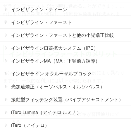
ザラインファーストでは同時に進めることができます。こ
インビザライン・ティーン
れにより治療期間が短縮し、治療費や負担も軽減されま
す。
インビザライン・ファースト
インビザライン・ファーストと他の小児矯正比較
インビザライン口蓋拡大システム（IPE）
インビザラインファーストのメリット
インビザラインMA（MA：下顎前方誘導）
インビザラインファーストのメリットは症例により異なり
インビザライン オクルーザルブロック
ますが、一般的な利点には以下が挙げられます。
光加速矯正（オーソパルス・オルソパルス）
振動型フィッテング装置（バイブアジャストメント）
矯正装置が目立たない
iTero Lumina（アイテロ ルミナ）
取り外し可能で食事やハミガキが普段通りにで
きる
iTero（アイテロ）