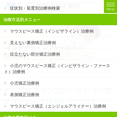
コ
ナ
症状別・装置別治療例検索
ン
ビ
テ
ゲ
二子玉川でインビザライン矯正・裏側矯正なら「二子玉川駅前矯正歯科」
治療方法別メニュー
ン
ー
ツ
シ
マウスピース矯正（インビザライン）治療例
に
ョ
移
ン
見えない裏側矯正治療例
インビザラインファースト
動
に
移
目立たない部分矯正治療例
の治療例
動
小児のマウスピース矯正（インビザライン・ファース
ト）治療例
HOME
インビザラインファーストの治療例
小児矯正治療例
インビザラインファースト（小児
表側矯正治療例
マウスピース矯正）について
マウスピース矯正（エンジェルアライナー）治療例