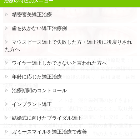
治療の特色別メニュー
精密審美矯正治療
歯を抜かない矯正治療例
マウスピース矯正で失敗した方・矯正後に後戻りされ
た方へ
治療法：インビザラインファースト / 非抜歯 / 治療期間：1
ワイヤー矯正しかできないと言われた方へ
年6か月 / 費用：37万円（調整費、保定費まで含む総額制）
年齢に応じた矯正治療
/ リスク・副作用：痛み・治療後の後戻り・歯根吸収・歯髄
壊死・歯肉退縮
治療期間のコントロール
インビザライン・ファーストは、混合歯列期のお子さま向
インプラント矯正
けのマウスピース矯正です。透明で目立ちにくく、取り外
し可能なマウスピースを使い、1～2週間ごとに交換して歯
結婚式に向けたブライダル矯正
並びを整えます。装着時は目立たず、普段の食事や歯磨き
ガミースマイルを矯正治療で改善
も通常通り行えます。この治療法では、顎の大きさを広げ