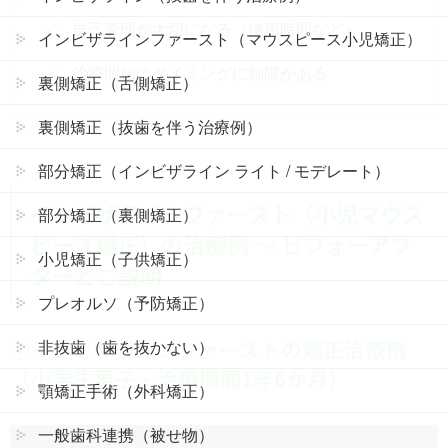
自己管理が大切になる（使用時間など）
インビザラインファースト（マウスピース小児矯正）
治療開始のタイミングに制限がある
裏側矯正（舌側矯正）
裏側矯正（抜歯を伴う治療例）
部分矯正（インビザライン ライト / モデレート）
インビザラインファースト（小児マウス
部分矯正（裏側矯正）
ピース矯正）の治療例 ～ ビフォーアフ
小児矯正（子供矯正）
ターとご説明
プレオルソ（予防矯正）
①インビザラインファーストの矯正治療例
非抜歯（歯を抜かない）
（小学生男子・治療期間1年6か月）
顎矯正手術（外科矯正）
一般歯科連携（被せ物）