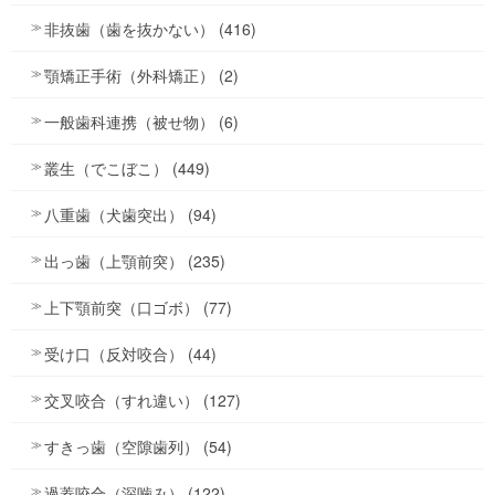
非抜歯（歯を抜かない） (416)
顎矯正手術（外科矯正） (2)
一般歯科連携（被せ物） (6)
叢生（でこぼこ） (449)
八重歯（犬歯突出） (94)
出っ歯（上顎前突） (235)
上下顎前突（口ゴボ） (77)
受け口（反対咬合） (44)
交叉咬合（すれ違い） (127)
すきっ歯（空隙歯列） (54)
過蓋咬合（深噛み） (122)