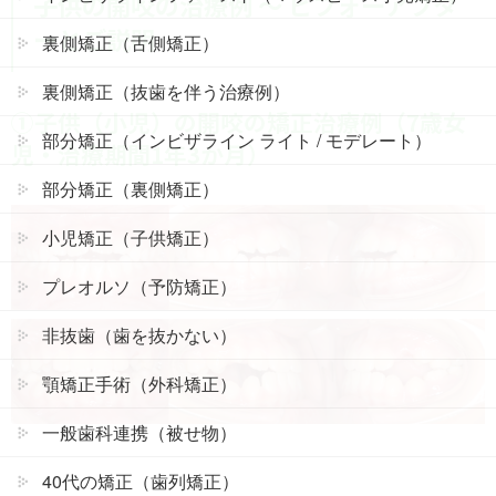
子供の開咬
の治療例 ～ ビフォーアフタ
ーとご説明
裏側矯正（舌側矯正）
裏側矯正（抜歯を伴う治療例）
①子供（小児）の開咬の矯正治療例（7歳女
部分矯正（インビザライン ライト / モデレート）
児・治療期間1年3か月）
部分矯正（裏側矯正）
小児矯正（子供矯正）
プレオルソ（予防矯正）
非抜歯（歯を抜かない）
顎矯正手術（外科矯正）
一般歯科連携（被せ物）
40代の矯正（歯列矯正）