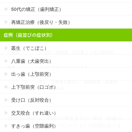
年齢・性別
7歳女児
50代の矯正（歯列矯正）
再矯正治療（後戻り・失敗）
治療期間
1年3か月
症例（歯並びの症状別）
抜歯
なし
叢生（でこぼこ）
治療費
37万円（調整費、保定費まで含む総額制）
八重歯（犬歯突出）
備考
インビザラインファースト
出っ歯（上顎前突）
リスク・副
痛み・治療後の後戻り・歯根吸収・歯髄壊
上下顎前突（口ゴボ）
作用
死・歯肉退縮
受け口（反対咬合）
交叉咬合（すれ違い）
世田谷区内からご来院の小学生女子で、叢生（前歯の
でこぼこ）と開咬（オープンバイト）の症状がありま
すきっ歯（空隙歯列）