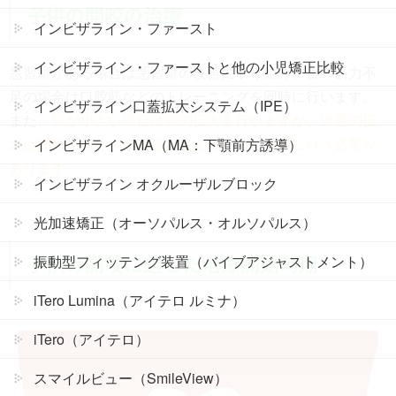
子供の開咬の治療
インビザライン・ファースト
インビザライン・ファーストと他の小児矯正比較
悪習癖がある場合は悪習癖の改善に取り組み、舌の筋力不
足の場合は口腔筋などのトレーニングを同時に行います。
インビザライン口蓋拡大システム（IPE）
また、
顎が小さい場合は顎の拡大を行いますが、過度の拡
大は開咬を悪化させる場合もあるため、慎重に行う必要が
インビザラインMA（MA：下顎前方誘導）
あります。
インビザライン オクルーザルブロック
光加速矯正（オーソパルス・オルソパルス）
子供の開咬に適した治療開始時期
振動型フィッテング装置（バイブアジャストメント）
iTero Lumina（アイテロ ルミナ）
iTero（アイテロ）
スマイルビュー（SmileView）