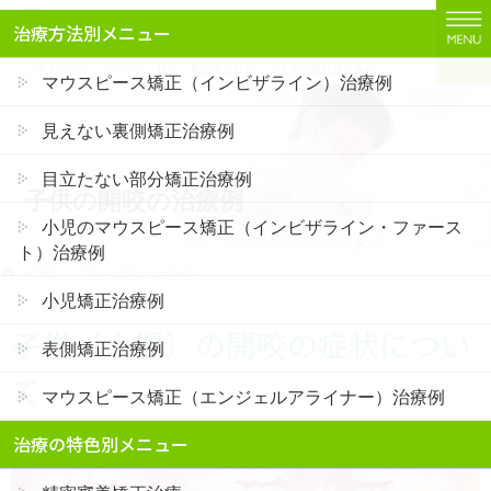
コ
ナ
治療方法別メニュー
ン
ビ
テ
ゲ
二子玉川でインビザライン矯正・裏側矯正なら「二子玉川駅前矯正歯科」
マウスピース矯正（インビザライン）治療例
ン
ー
ツ
シ
見えない裏側矯正治療例
に
ョ
移
ン
目立たない部分矯正治療例
子供の開咬の治療例
動
に
移
小児のマウスピース矯正（インビザライン・ファース
動
ト）治療例
HOME
子供の開咬の治療例
小児矯正治療例
子供（小児）の開咬の症状につい
表側矯正治療例
て
マウスピース矯正（エンジェルアライナー）治療例
治療の特色別メニュー