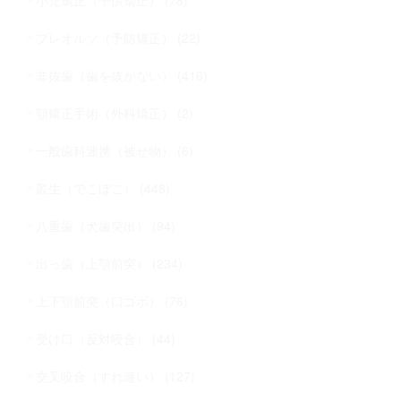
小児矯正（子供矯正） (78)
プレオルソ（予防矯正） (22)
非抜歯（歯を抜かない） (416)
顎矯正手術（外科矯正） (2)
一般歯科連携（被せ物） (6)
叢生（でこぼこ） (448)
八重歯（犬歯突出） (94)
出っ歯（上顎前突） (234)
上下顎前突（口ゴボ） (76)
受け口（反対咬合） (44)
交叉咬合（すれ違い） (127)