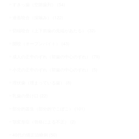
すきっ歯（空隙歯列） (54)
過蓋咬合（深噛み） (122)
切端咬合（上下前歯の先端があたる） (32)
開咬（オープンバイト） (43)
成人の正中のずれ（前歯の中心のずれ） (79)
小児の正中のずれ（前歯の中心のずれ） (5)
埋伏歯（埋まっている歯） (8)
乳歯の受け口 (22)
部分的叢生（部分的でこぼこ） (101)
顎変形症（骨格による不正） (2)
40代の矯正治療例 (50)