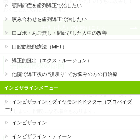
因にもなってしまうので、子供（小児）のうちに改善して
顎関節症を歯列矯正で治したい
おくことが大切となります。
咬み合わせを歯列矯正で治したい
子供（小児）の開咬はこちら
口ゴボ・あご無し・間延びした人中の改善
口腔筋機能療法（MFT）
矯正的挺出（エクストルージョン）
子供の開咬の原因
他院で矯正後の “後戻り” でお悩みの方の再治療
悪習癖（指しゃぶり、唇を噛むなど）、舌の筋力不足、上
インビザラインメニュー
下の骨のアンバランスなどが主な原因
となります。顎が小
インビザライン・ダイヤモンドドクター（プロバイダ
さく、歯が大きい場合にも歯が前方にあふれ出るようにな
ー）
ってしまい、開咬になる場合もあります。
インビザライン
インビザライン・ティーン