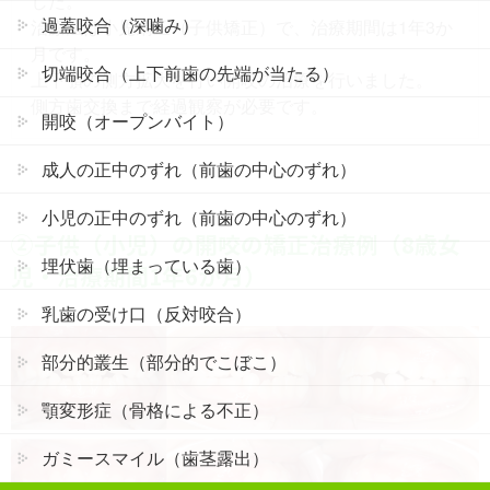
した。
過蓋咬合（深噛み）
治療法は小児矯正（子供矯正）で、治療期間は1年3か
月です。
切端咬合（上下前歯の先端が当たる）
上下顎の側方拡大を行い開咬の治療を行いました。
側方歯交換まで経過観察が必要です。
開咬（オープンバイト）
成人の正中のずれ（前歯の中心のずれ）
小児の正中のずれ（前歯の中心のずれ）
②子供（小児）の開咬の矯正治療例（8歳女
埋伏歯（埋まっている歯）
児・治療期間1年6か月）
乳歯の受け口（反対咬合）
部分的叢生（部分的でこぼこ）
顎変形症（骨格による不正）
ガミースマイル（歯茎露出）