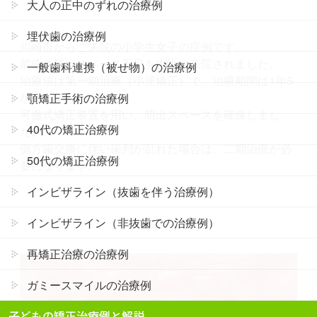
大人の正中のずれの治療例
埋伏歯の治療例
川崎市からご来院の小学生女子の症例です。
前歯の萌出スペース不足を主訴に来院されました。
一般歯科連携（被せ物）の治療例
治療法は第一期治療（小児矯正）で、治療期間は1年5
か月です。
顎矯正手術の治療例
可撤式矯正装置を用い、萌出スペースを確保しまし
40代の矯正治療例
た。
側方歯交換に伴い歯列が乱れた場合は、二期治療が必
50代の矯正治療例
要になります。
インビザライン（抜歯を伴う治療例）
インビザライン（非抜歯での治療例）
再矯正治療の治療例
ガミースマイルの治療例
子どもの矯正治療例と解説