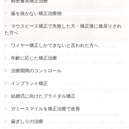
精密審美矯正治療
歯を抜かない矯正治療例
マウスピース矯正で失敗した方・矯正後に後戻りされ
た方へ
ワイヤー矯正しかできないと言われた方へ
治療法：インビザラインファースト / 非抜歯 / 治療期間：1
年3か月 / 費用：37万円（調整費、保定費まで含む総額制）
年齢に応じた矯正治療
/ リスク・副作用：痛み・治療後の後戻り・歯根吸収・歯髄
壊死・歯肉退縮
治療期間のコントロール
開咬は「オープンバイト」と呼ばれており、
奥歯では噛ん
インプラント矯正
でいる状態でも前歯は開いている状態
です。そのため、
前
結婚式に向けたブライダル矯正
歯で食べ物を噛み切ることができず、また、サ行やラ行な
どの発音がしにくいなど、生活に支障を感じることが多く
ガミースマイルを矯正治療で改善
あります
。また、前歯で噛めないため奥歯の負担が大き
歯ぎしりの治療
く、顎関節への負担や将来的に歯周病の進行、歯を失う原