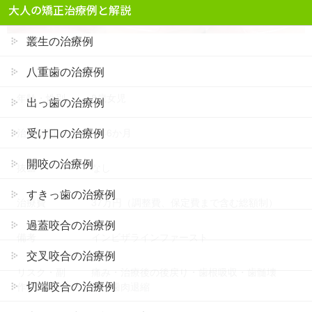
大人の矯正治療例と解説
叢生の治療例
八重歯の治療例
年齢・性別
8歳女児
出っ歯の治療例
受け口の治療例
治療期間
1年6か月
開咬の治療例
抜歯
なし
すきっ歯の治療例
治療費
37万円（調整費、保定費まで含む総額制）
過蓋咬合の治療例
備考
インビザラインファースト
交叉咬合の治療例
リスク・副
痛み・治療後の後戻り・歯根吸収・歯髄壊
切端咬合の治療例
作用
死・歯肉退縮