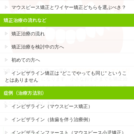
マウスピース矯正とワイヤー矯正どちらを選ぶべき？
矯正治療の流れなど
矯正治療の流れ
矯正治療を検討中の方へ
初めての方へ
7歳までの子供（小児）の場合、
矯正治療をストレスなく行
インビザライン矯正は “どこでやっても同じ” というこ
えるかがポイント
になります。小さなお子さまでも矯正治
とはありません
療が行える装置があります。開咬は悪習癖などによって悪
症例（治療方法別）
化するため、悪習癖がみられる場合には特に早めに受診す
ることをおすすめします。
インビザライン（マウスピース矯正）
インビザライン（抜歯を伴う治療例）
インビザラインファースト（マウスピース小児矯正）