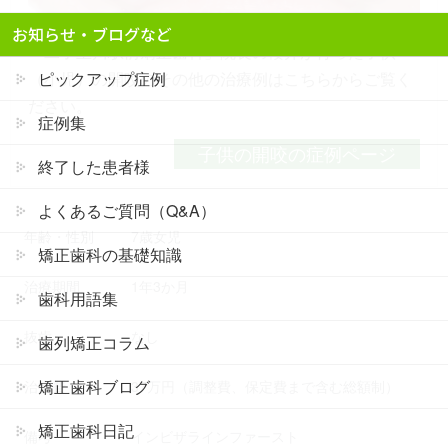
お知らせ・ブログなど
「二子玉川駅前矯正歯科」院長の櫻井が行った子供
（小児）の開咬のその他の治療例はこちらからご覧く
ピックアップ症例
ださい。
症例集
子供の開咬の症例ページ
終了した患者様
よくあるご質問（Q&A）
年齢・性別
7歳女児
矯正歯科の基礎知識
治療期間
1年3か月
歯科用語集
抜歯
なし
歯列矯正コラム
矯正歯科ブログ
治療費
37万円（調整費、保定費まで含む総額制）
矯正歯科日記
備考
インビザラインファースト