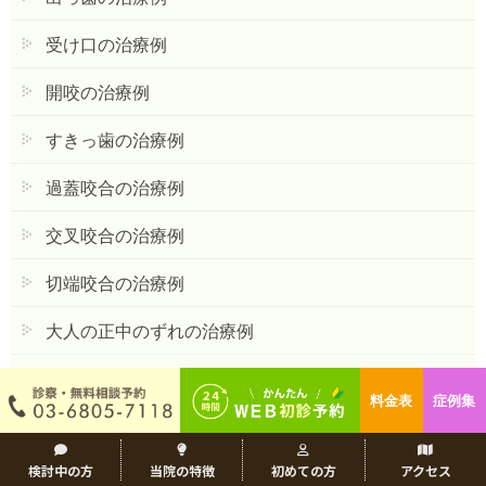
受け口の治療例
開咬の治療例
すきっ歯の治療例
過蓋咬合の治療例
交叉咬合の治療例
切端咬合の治療例
大人の正中のずれの治療例
埋伏歯の治療例
料金表
症例集
一般歯科連携（被せ物）の治療例
顎矯正手術の治療例
検討中の方
当院の特徴
初めての方
アクセス