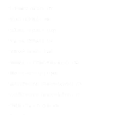
上下顎前突（口ゴボ） (77)
受け口（反対咬合） (45)
交叉咬合（すれ違い） (127)
すきっ歯（空隙歯列） (54)
過蓋咬合（深噛み） (122)
切端咬合（上下前歯の先端があたる） (32)
開咬（オープンバイト） (43)
成人の正中のずれ（前歯の中心のずれ） (79)
小児の正中のずれ（前歯の中心のずれ） (5)
埋伏歯（埋まっている歯） (8)