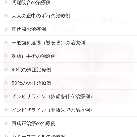
切端咬合の治療例
大人の正中のずれの治療例
②子供（小児）の受け口の矯正治療例（8歳
女児・治療期間1年3か月）
埋伏歯の治療例
一般歯科連携（被せ物）の治療例
顎矯正手術の治療例
40代の矯正治療例
50代の矯正治療例
インビザライン（抜歯を伴う治療例）
インビザライン（非抜歯での治療例）
再矯正治療の治療例
年齢・性別
8歳女児
ガミースマイルの治療例