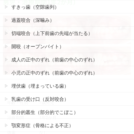
男児・治療期間1年2か月）
すきっ歯（空隙歯列）
過蓋咬合（深噛み）
切端咬合（上下前歯の先端が当たる）
開咬（オープンバイト）
成人の正中のずれ（前歯の中心のずれ）
小児の正中のずれ（前歯の中心のずれ）
埋伏歯（埋まっている歯）
乳歯の受け口（反対咬合）
年齢・性別
7歳男児
部分的叢生（部分的でこぼこ）
治療期間
1年2か月
顎変形症（骨格による不正）
抜歯
なし