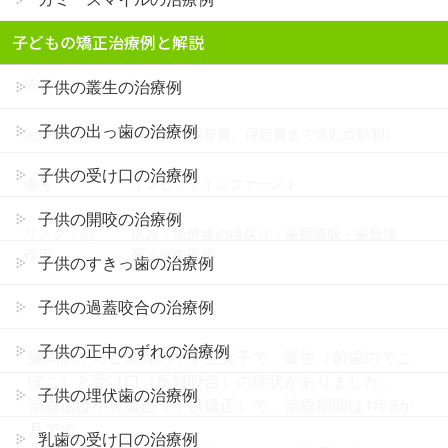
治療期間
1年3か月
子どもの矯正治療例と解説
抜歯
なし
子供の叢生の治療例
子供の出っ歯の治療例
治療費
37万円（調整費、保定費まで含む総額制）
子供の受け口の治療例
備考
インビザラインファースト
子供の開咬の治療例
リスク・副
痛み・治療後の後戻り・歯根吸収・歯髄壊
作用
死・歯肉退縮
子供のすきっ歯の治療例
子供の過蓋咬合の治療例
子供の正中のずれの治療例
練馬区からご来院の小学生女子で、叢生（前歯のでこ
ぼこ）と受け口（反対咬合）の症状がありました。
子供の埋伏歯の治療例
治療法は小児矯正（子供矯正）で、治療期間は1年3か
月です。
乳歯の受け口の治療例