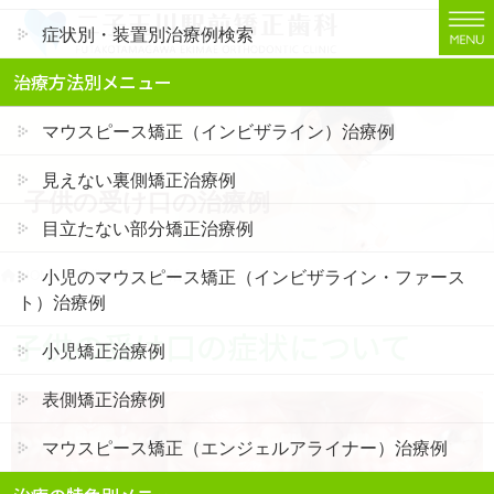
コ
ナ
症状別・装置別治療例検索
ン
ビ
テ
ゲ
二子玉川でインビザライン矯正・裏側矯正なら「二子玉川駅前矯正歯科」
治療方法別メニュー
ン
ー
ツ
シ
マウスピース矯正（インビザライン）治療例
に
ョ
移
ン
見えない裏側矯正治療例
子供の受け口の治療例
動
に
移
目立たない部分矯正治療例
動
小児のマウスピース矯正（インビザライン・ファース
HOME
子供の受け口の治療例
ト）治療例
子供の受け口の症状について
小児矯正治療例
表側矯正治療例
マウスピース矯正（エンジェルアライナー）治療例