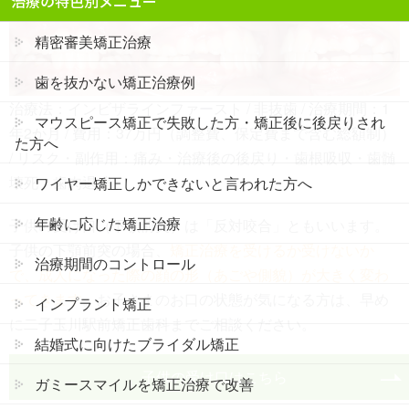
治療の特色別メニュー
精密審美矯正治療
歯を抜かない矯正治療例
治療法：インビザラインファースト / 非抜歯 / 治療期間：1
マウスピース矯正で失敗した方・矯正後に後戻りされ
年2か月 / 費用：37万円（調整費、保定費まで含む総額制）
た方へ
/ リスク・副作用：痛み・治療後の後戻り・歯根吸収・歯髄
壊死・歯肉退縮
ワイヤー矯正しかできないと言われた方へ
年齢に応じた矯正治療
子供の受け口（下顎前突）は「反対咬合」ともいいます。
子供の下顎前突の場合、
矯正治療を受けるか受けないか
治療期間のコントロール
で、成人になった際の顔の形（あごや側貌）が大きく変わ
ってきます
。お子さまのお口の状態が気になる方は、早め
インプラント矯正
に二子玉川駅前矯正歯科までご相談ください。
結婚式に向けたブライダル矯正
子供の受け口はこちら
ガミースマイルを矯正治療で改善