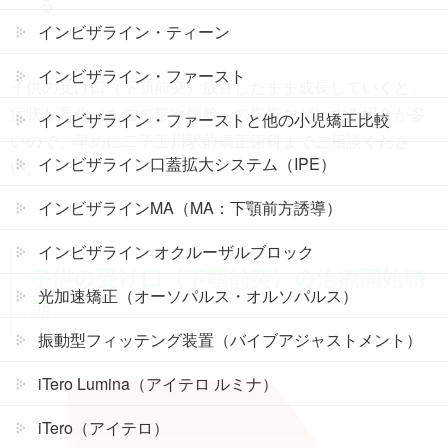
る
インビザライン・ティーン
インビザライン・ファースト
子供の受け口（下顎前突）放置したまま成長していくと、
症状が悪化（あごの形や側貌への影響など）する場合が多
インビザライン・ファーストと他の小児矯正比較
いので、早めに二子玉川駅前矯正歯科までご相談くださ
インビザライン口蓋拡大システム（IPE）
い。
インビザラインMA（MA：下顎前方誘導）
インビザライン オクルーザルブロック
子供の受け口（下顎前突）の治療開始時
光加速矯正（オーソパルス・オルソパルス）
期
振動型フィッテング装置（バイブアジャストメント）
iTero Lumina（アイテロ ルミナ）
iTero（アイテロ）