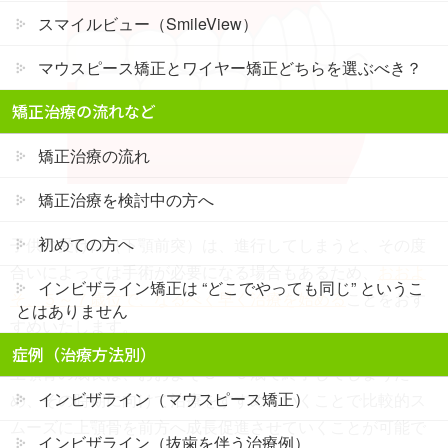
スマイルビュー（SmileView）
マウスピース矯正とワイヤー矯正どちらを選ぶべき？
矯正治療の流れなど
矯正治療の流れ
矯正治療を検討中の方へ
初めての方へ
子供の受け口（下顎前突）は、進行してしまうと、その度
合いによっては手術が必要になる場合もあるため、
おおよ
インビザライン矯正は “どこでやっても同じ” というこ
そ、５～７歳位で、なるべく早く治療を始める
ことをおす
とはありません
すめいたします。
症例（治療方法別）
上顎骨の成長は、おおよそ８～９歳で終了してしまうた
インビザライン（マウスピース矯正）
め、その時期に向けて治療をすすめていくことで比較的ス
ムーズに上顎骨を前方へ成長促進させていくことが可能で
インビザライン（抜歯を伴う治療例）