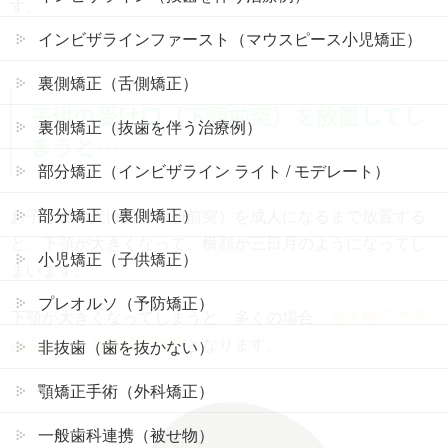
す。
インビザラインファースト（マウスピース小児矯正）
裏側矯正（舌側矯正）
子供の受け口（下顎前突）を放置してし
裏側矯正（抜歯を伴う治療例）
まうと…
部分矯正（インビザライン ライト / モデレート）
部分矯正（裏側矯正）
お子さまの受け口（下顎前突）を成人になるまで放置する
と、下顎が大きくなって、横顔が三日月のようになってし
小児矯正（子供矯正）
まいます。
プレオルソ（予防矯正）
下顎が大きくなってしまうと、多くの場合、
成人矯正で手
術を伴った外科矯正治療
となります。
非抜歯（歯を抜かない）
顎矯正手術（外科矯正）
一般歯科連携（被せ物）