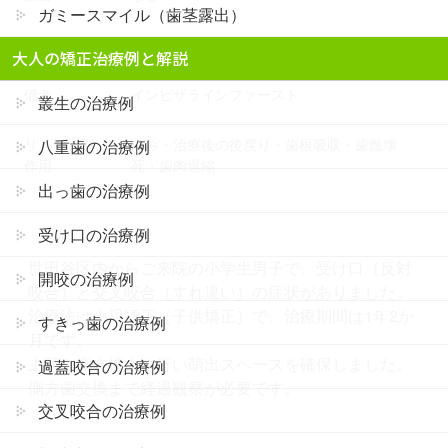
ガミースマイル（歯茎露出）
治療費
37万円（調整費、保定費まで含む総額制）
大人の矯正治療例と解説
備考
インビザラインファースト
叢生の治療例
リスク・副
痛み・治療後の後戻り・歯根吸収・歯髄壊
八重歯の治療例
作用
死・歯肉退縮
出っ歯の治療例
受け口の治療例
世田谷区内からご来院の小学生男子で、受け口（反対
開咬の治療例
咬合）と交叉咬合（すれ違い）の症状がありました。
治療法は小児矯正（子供矯正）で、治療期間は1年2か
すきっ歯の治療例
月です。
上顎の側方拡大を行い萌出スペースを確保しました。
過蓋咬合の治療例
側方歯交換まで経過観察が必要です。
交叉咬合の治療例