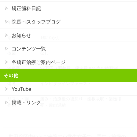
矯正歯科日記
院長・スタッフブログ
年齢・性別
8歳男児
お知らせ
治療期間
1年10か月
コンテンツ一覧
抜歯
なし
各矯正治療ご案内ページ
治療費
27万円（調整費、保定費まで含む総額制）
その他
備考
インビザラインファースト
YouTube
リスク・副
痛み・治療後の後戻り・歯根吸収・歯髄壊
掲載・リンク
作用
死・歯肉退縮
世田谷区内からご来院の小学生女子で、叢生（前歯の