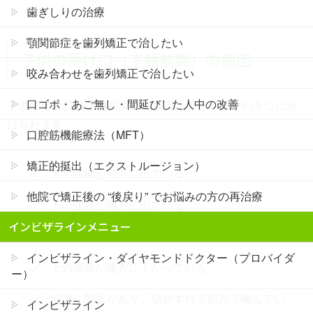
歯ぎしりの治療
顎関節症を歯列矯正で治したい
子供の受け口（下顎前突）の原因
咬み合わせを歯列矯正で治したい
口ゴボ・あご無し・間延びした人中の改善
子供の受け口（下顎前突）の原因は大きく以下の５つに分
けられます。
口腔筋機能療法（MFT）
矯正的挺出（エクストルージョン）
下の前歯が前方に出ている
他院で矯正後の “後戻り” でお悩みの方の再治療
下の顎骨が前方に出ている
インビザラインメニュー
上の前歯が後方に下がっている
インビザライン・ダイヤモンドドクター（プロバイダ
上の顎骨が後方に下がっている
ー）
前歯に問題があり、顎がずれて前方で噛んでい
インビザライン