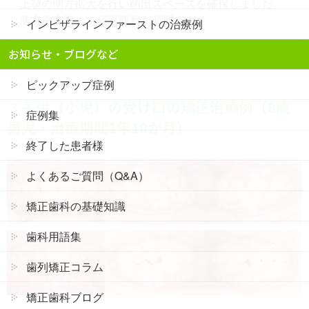
上顎の側方拡大を行い萌出スペースを確保しました。
側方歯交換まで経過観察が必要です。
インビザラインファーストの治療例
お知らせ・ブログなど
ピックアップ症例
③子供（小児）の受け口の矯正治療例（8歳
症例集
男児・治療期間1年10か月）
終了した患者様
よくあるご質問（Q&A）
矯正歯科の基礎知識
歯科用語集
歯列矯正コラム
矯正歯科ブログ