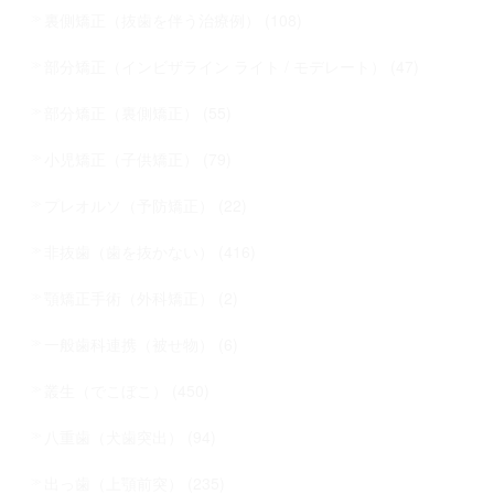
裏側矯正（抜歯を伴う治療例） (108)
部分矯正（インビザライン ライト / モデレート） (47)
部分矯正（裏側矯正） (55)
小児矯正（子供矯正） (79)
プレオルソ（予防矯正） (22)
非抜歯（歯を抜かない） (416)
顎矯正手術（外科矯正） (2)
一般歯科連携（被せ物） (6)
叢生（でこぼこ） (450)
八重歯（犬歯突出） (94)
出っ歯（上顎前突） (235)