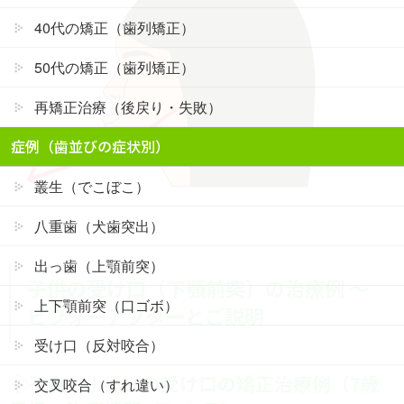
40代の矯正（歯列矯正）
50代の矯正（歯列矯正）
再矯正治療（後戻り・失敗）
症例（歯並びの症状別）
叢生（でこぼこ）
八重歯（犬歯突出）
出っ歯（上顎前突）
子供の受け口（下顎前突）
の治療例 ～
上下顎前突（口ゴボ）
ビフォーアフターとご説明
受け口（反対咬合）
①子供（小児）の受け口の矯正治療例（7歳
交叉咬合（すれ違い）