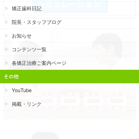
矯正歯科日記
院長・スタッフブログ
お知らせ
コンテンツ一覧
各矯正治療ご案内ページ
その他
YouTube
掲載・リンク