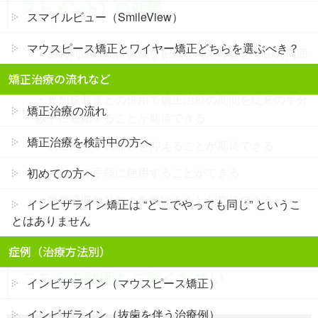
ストメント）の効果
スマイルビュー（SmileView）
マウスピース矯正とワイヤー矯正どちらを選ぶべき？
・歯の周囲組織に微細な振動を与えることで歯の周囲
組織の細胞が活性化される
矯正治療の流れなど
・光加速装置との併用で矯正治療の期間を従来の半分
矯正治療の流れ
以下に短縮することが期待できる
矯正治療を検討中の方へ
・矯正治療中の痛みを抑えることが期待できる
・ご自宅で手軽に使用することができる
初めての方へ
・歯根吸収のリスクを避けることが期待できる
インビザライン矯正は “どこでやっても同じ” というこ
とはありません
症例（治療方法別）
こちらの動画もご覧ください
インビザライン（マウスピース矯正）
インビザライン（抜歯を伴う治療例）