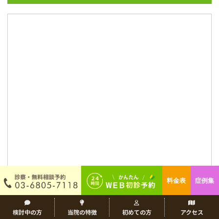
料金表
症例集
検討中の方
当院の特徴
初めての方
アクセス