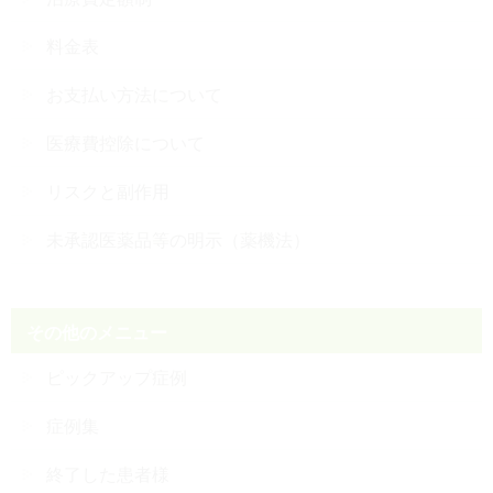
料金表
お支払い方法について
医療費控除について
リスクと副作用
未承認医薬品等の明示（薬機法）
その他のメニュー
ピックアップ症例
症例集
終了した患者様