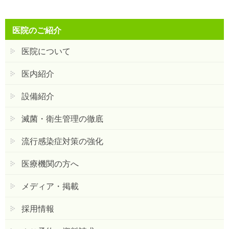
医院のご紹介
医院について
医内紹介
設備紹介
滅菌・衛生管理の徹底
流行感染症対策の強化
医療機関の方へ
メディア・掲載
採用情報