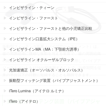
インビザライン・ティーン
インビザライン・ファースト
インビザライン・ファーストと他の小児矯正比較
インビザライン口蓋拡大システム（IPE）
振動型フィッテング装置（バイブアジャストメント）は、
インビザラインMA（MA：下顎前方誘導）
歯の周囲組織に微細な振動を与える装置で、歯の周囲組織
インビザライン オクルーザルブロック
の細胞が活性化されます。光加速装置と併用してバイブア
ジャストメントを1日6分間使用することで、治療期間を従
光加速矯正（オーソパルス・オルソパルス）
来の半分以下の日数に短縮することも期待できます。
振動型フィッテング装置（バイブアジャストメント）
iTero Lumina（アイテロ ルミナ）
振動型フィッテング装置（バイブアジャ
iTero（アイテロ）