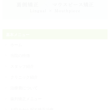
基本メニュー
ホーム
当院の特徴
スタッフ紹介
クリニック紹介
治療費について
歯列矯正メニュー
お悩みから探す矯正治療