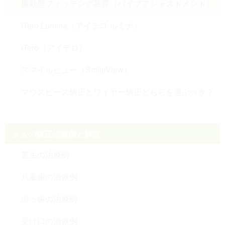
振動型フィッテング装置（バイブアジャストメント）
iTero Lumina（アイテロ ルミナ）
iTero（アイテロ）
スマイルビュー（SmileView）
マウスピース矯正とワイヤー矯正どちらを選ぶべき？
大人の矯正治療例と解説
叢生の治療例
八重歯の治療例
出っ歯の治療例
受け口の治療例