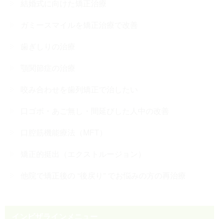
結婚式に向けた矯正治療
ガミースマイルを矯正治療で改善
歯ぎしりの治療
顎関節症の治療
咬み合わせを歯列矯正で治したい
口ゴボ・あご無し・間延びした人中の改善
口腔筋機能療法（MFT）
矯正的挺出（エクストルージョン）
他院で矯正後の “後戻り” でお悩みの方の再治療
インビザラインメニュー