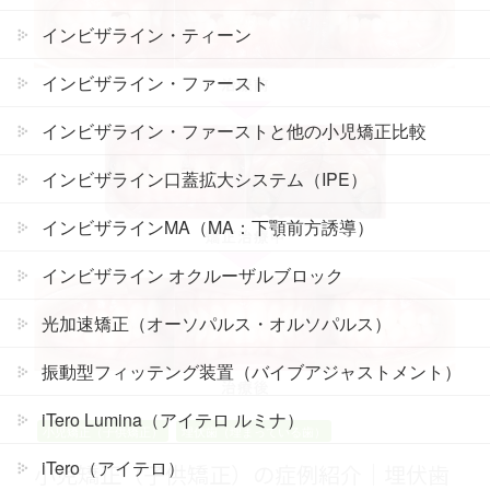
インビザライン・ティーン
インビザライン・ファースト
インビザライン・ファーストと他の小児矯正比較
インビザライン口蓋拡大システム（IPE）
インビザラインMA（MA：下顎前方誘導）
インビザライン オクルーザルブロック
光加速矯正（オーソパルス・オルソパルス）
振動型フィッテング装置（バイブアジャストメント）
iTero Lumina（アイテロ ルミナ）
小児矯正（子供矯正）
埋伏歯（埋まっている歯）
iTero（アイテロ）
小児矯正（子供矯正）の症例紹介｜埋伏歯