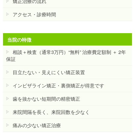
矯正治療の流れ
アクセス・診療時間
当院の特徴
相談＋検査（通常3万円）“無料” 治療費定額制 ＋ 2年
保証
目立たない・見えにくい矯正装置
インビザライン矯正・裏側矯正が得意です
歯を抜かない短期間の精密矯正
来院間隔を長く、来院回数を少なく
痛みの少ない矯正治療