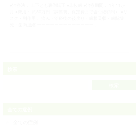
●治療法： 上下とも裏側矯正 ●非抜歯 ●治療期間： 1年11か
月 ●費用： 約80万円（調整費、保定費まで含む総額制） ●リ
スク・副作用： 痛み・治療後の後戻り・歯根吸収・歯髄壊
死・歯肉退縮 ーーーーーーーーーーーーー…
検索
全ての症例
全ての症例