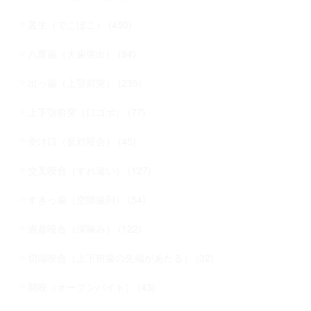
叢生（でこぼこ） (450)
八重歯（犬歯突出） (94)
出っ歯（上顎前突） (235)
上下顎前突（口ゴボ） (77)
受け口（反対咬合） (45)
交叉咬合（すれ違い） (127)
すきっ歯（空隙歯列） (54)
過蓋咬合（深噛み） (122)
切端咬合（上下前歯の先端があたる） (32)
開咬（オープンバイト） (43)