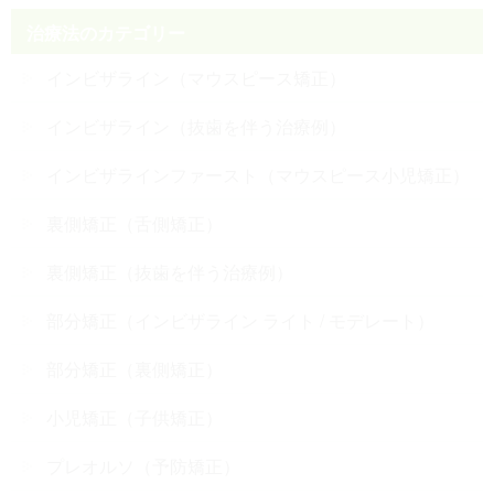
治療法のカテゴリー
インビザライン（マウスピース矯正）
インビザライン（抜歯を伴う治療例）
インビザラインファースト（マウスピース小児矯正）
裏側矯正（舌側矯正）
裏側矯正（抜歯を伴う治療例）
部分矯正（インビザライン ライト / モデレート）
部分矯正（裏側矯正）
小児矯正（子供矯正）
プレオルソ（予防矯正）