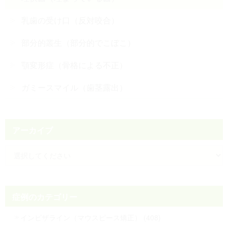
乳歯の受け口（反対咬合）
部分的叢生（部分的でこぼこ）
顎変形症（骨格による不正）
ガミースマイル（歯茎露出）
アーカイブ
症例のカテゴリー
インビザライン（マウスピース矯正） (408)