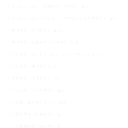
インビザライン（抜歯を伴う治療例） (87)
インビザラインファースト（マウスピース小児矯正） (28)
裏側矯正（舌側矯正） (201)
裏側矯正（抜歯を伴う治療例） (108)
部分矯正（インビザライン ライト / モデレート） (47)
部分矯正（裏側矯正） (55)
小児矯正（子供矯正） (79)
プレオルソ（予防矯正） (22)
非抜歯（歯を抜かない） (416)
顎矯正手術（外科矯正） (2)
一般歯科連携（被せ物） (6)