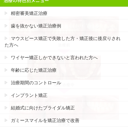
治療の特色別メニュー
精密審美矯正治療
歯を抜かない矯正治療例
マウスピース矯正で失敗した方・矯正後に後戻りされ
た方へ
ワイヤー矯正しかできないと言われた方へ
年齢に応じた矯正治療
治療期間のコントロール
インプラント矯正
結婚式に向けたブライダル矯正
ガミースマイルを矯正治療で改善