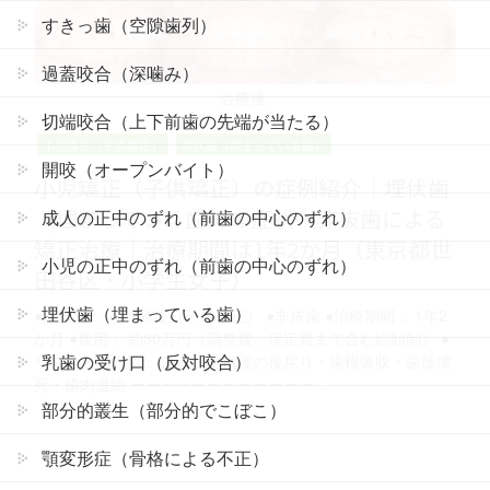
すきっ歯（空隙歯列）
過蓋咬合（深噛み）
切端咬合（上下前歯の先端が当たる）
小児矯正（子供矯正）
埋伏歯（埋まっている歯）
開咬（オープンバイト）
小児矯正（子供矯正）の症例紹介｜埋伏歯
（埋まっている歯）の症状｜非抜歯による
成人の正中のずれ（前歯の中心のずれ）
矯正治療｜治療期間は1年2か月（東京都世
小児の正中のずれ（前歯の中心のずれ）
田谷区・小学生女子）
埋伏歯（埋まっている歯）
●治療法： 小児矯正（子供矯正） ●非抜歯 ●治療期間： 1年2
か月 ●費用： 約30万円（調整費、保定費まで含む総額制） ●
乳歯の受け口（反対咬合）
リスク・副作用： 痛み・治療後の後戻り・歯根吸収・歯髄壊
死・歯肉退縮 ーーーーーーーーーーーー…
部分的叢生（部分的でこぼこ）
顎変形症（骨格による不正）