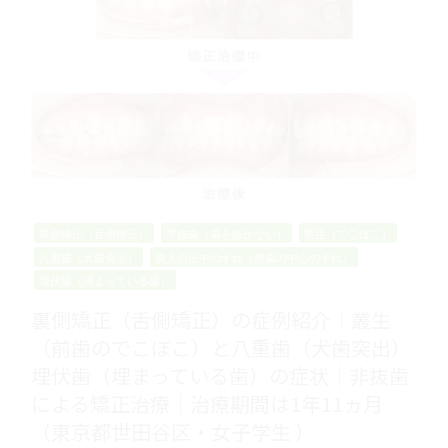
裏側矯正（舌側矯正）
非抜歯（歯を抜かない）
叢生（でこぼこ）
八重歯（犬歯突出）
成人の正中のずれ（前歯の中心のずれ）
埋伏歯（埋まっている歯）
裏側矯正（舌側矯正）の症例紹介｜叢生
（前歯のでこぼこ）と八重歯（犬歯突出）
埋伏歯（埋まっている歯）の症状｜非抜歯
による矯正治療｜治療期間は1年11ヵ月
（東京都世田谷区・女子学生 ）