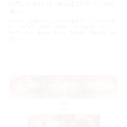
期間は１年2か月（東京都世田谷区・30代
男性 ）
●治療法： 裏側部分矯正 ●非抜歯 ●治療期間： 1年2か月 ●費
用： 約20万円（調整費、保定費まで含む総額制） ●リスク・
副作用： 痛み・治療後の後戻り・歯根吸収・歯髄壊死・歯肉
退縮 ーーーーーーーーーーーーーーーー…