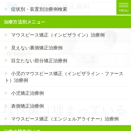
コ
ナ
症状別・装置別治療例検索
ン
ビ
テ
ゲ
二子玉川でインビザライン矯正・裏側矯正なら「二子玉川駅前矯正歯科」
治療方法別メニュー
ン
ー
ツ
シ
マウスピース矯正（インビザライン）治療例
に
ョ
移
ン
見えない裏側矯正治療例
症例紹介
動
に
移
目立たない部分矯正治療例
動
小児のマウスピース矯正（インビザライン・ファース
HOME
症例紹介
埋伏歯（埋まっている歯）
ト）治療例
小児矯正治療例
埋伏歯（埋まっている
表側矯正治療例
マウスピース矯正（エンジェルアライナー）治療例
歯）