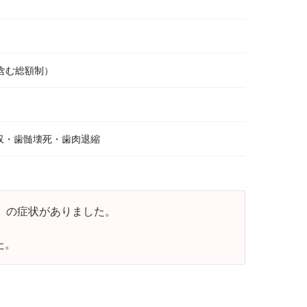
含む総額制）
収・歯髄壊死・歯肉退縮
）の症状がありました。
た。