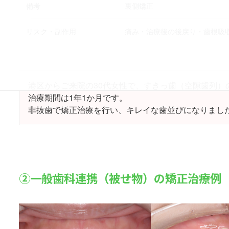
備考
裏側矯正
リスク・副作用
痛み・治療後の後戻り・歯根吸
港区からご来院の30代女性で、すきっ歯（空隙歯列）
治療期間は1年1か月です。
非抜歯で矯正治療を行い、キレイな歯並びになりまし
②一般歯科連携（被せ物）の矯正治療例（