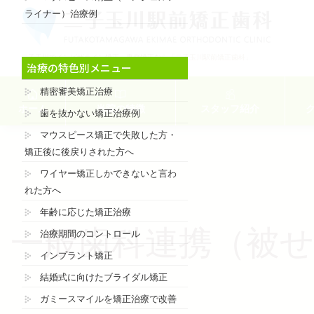
コ
ナ
ライナー）治療例
ン
ビ
テ
ゲ
ン
ー
二子玉川でインビザライン矯正・裏側矯正なら「二子玉川駅前矯正歯科」
治療の特色別メニュー
ツ
シ
に
ョ
精密審美矯正治療
移
ン
ホーム
当院の特徴
スタッフ紹介
歯を抜かない矯正治療例
動
に
マウスピース矯正で失敗した方・
移
矯正後に後戻りされた方へ
動
ワイヤー矯正しかできないと言わ
れた方へ
年齢に応じた矯正治療
一般歯科連携（被
治療期間のコントロール
インプラント矯正
結婚式に向けたブライダル矯正
ガミースマイルを矯正治療で改善