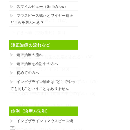
スマイルビュー（SmileView）
受け口（反対咬合） (44)
マウスピース矯正とワイヤー矯正
交叉咬合（すれ違い） (127)
どちらを選ぶべき？
すきっ歯（空隙歯列） (54)
過蓋咬合（深噛み） (122)
矯正治療の流れなど
矯正治療の流れ
切端咬合（上下前歯の先端があたる） (32)
矯正治療を検討中の方へ
開咬（オープンバイト） (43)
初めての方へ
成人の正中のずれ（前歯の中心のずれ） (79)
インビザライン矯正は “どこでやっ
ても同じ” ということはありません
小児の正中のずれ（前歯の中心のずれ） (5)
埋伏歯（埋まっている歯） (8)
症例（治療方法別）
乳歯の受け口 (22)
インビザライン（マウスピース矯
正）
部分的叢生（部分的でこぼこ） (101)