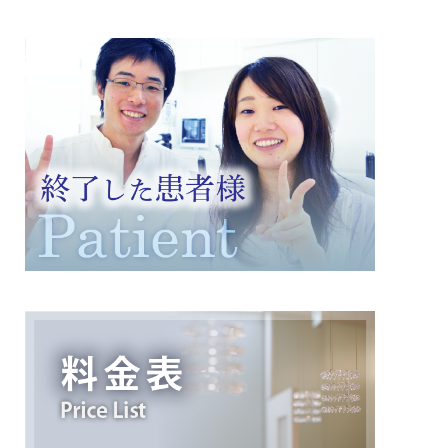
開咬（オープンバイト）
成人の正中のずれ（前歯の中心の
ずれ）
小児の正中のずれ（前歯の中心の
ずれ）
埋伏歯（埋まっている歯）
乳歯の受け口（反対咬合）
部分的叢生（部分的でこぼこ）
顎変形症（骨格による不正）
ガミースマイル（歯茎露出）
大人の矯正治療例と解説
叢生の治療例
八重歯の治療例