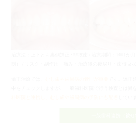
治療法：上下とも裏側矯正 / 非抜歯 / 治療期間：1年1か
制） / リスク・副作用：痛み・治療後の後戻り・歯根吸
矯正治療では、
むし歯や歯周病の管理が重要
です。矯正
中をチェックしますが、一般歯科医院で行う検査とは異
科医院と連携し、むし歯や歯周病の予防にも配慮
してい
一般歯科連携（被せ