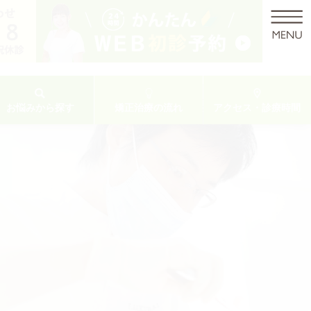
お悩みから探す
矯正治療の流れ
アクセス・診療時間