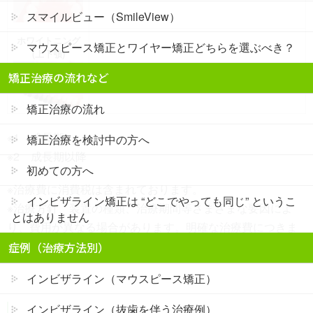
スマイルビュー（SmileView）
ホワイトニング
マウスピース矯正とワイヤー矯正どちらを選ぶべき？
(上下顎)
22,000円
矯正治療の流れなど
矯正治療の流れ
※1 成長期
矯正治療を検討中の方へ
※2 成長期以降
初めての方へ
※治療費に消費税は含まれております。
インビザライン矯正は “どこでやっても同じ” というこ
※治療方針、装置の種類、治療期間等さまざまな要因によ
とはありません
り、費用が異なる場合があります。明確な治療費につきま
しては、検査後にお伝えさせていただきます。
症例（治療方法別）
インビザライン（マウスピース矯正）
インビザライン（抜歯を伴う治療例）