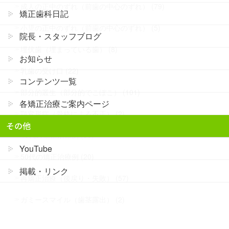
成人の正中のずれ（前歯の中心のずれ） (79)
矯正歯科日記
小児の正中のずれ（前歯の中心のずれ） (5)
院長・スタッフブログ
埋伏歯（埋まっている歯） (8)
お知らせ
乳歯の受け口 (22)
コンテンツ一覧
部分的叢生（部分的でこぼこ） (101)
各矯正治療ご案内ページ
顎変形症（骨格による不正） (2)
その他
40代の矯正治療例 (50)
YouTube
50代の矯正治療例 (20)
掲載・リンク
再矯正治療（後戻り・失敗） (57)
ガミースマイル（歯茎露出） (2)