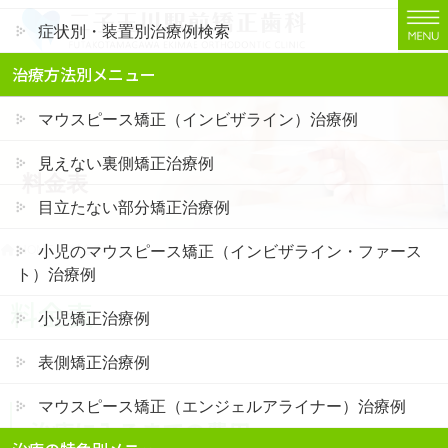
コ
ナ
症状別・装置別治療例検索
ン
ビ
テ
ゲ
二子玉川でインビザライン矯正・裏側矯正なら「二子玉川駅前矯正歯科」
治療方法別メニュー
ン
ー
ツ
シ
マウスピース矯正（インビザライン）治療例
に
ョ
移
ン
見えない裏側矯正治療例
料金表
動
に
移
目立たない部分矯正治療例
動
小児のマウスピース矯正（インビザライン・ファース
HOME
料金表
ト）治療例
料金表
小児矯正治療例
表側矯正治療例
マウスピース矯正（エンジェルアライナー）治療例
治療に入るまでの費用