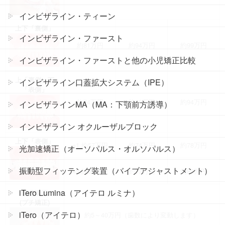
インビザライン・ティーン
上下「裏側」
インビザライン・ファースト
約81万円
約94万円
約99万円
インビザライン・ファーストと他の小児矯正比較
上「裏側」下
インビザライン口蓋拡大システム（IPE）
「表側」
約74万円
約89万円
約94万円
インビザラインMA（MA：下顎前方誘導）
インビザライン オクルーザルブロック
上下「表側」
※1
約57万円
約74万円
約78万円
光加速矯正（オーソパルス・オルソパルス）
振動型フィッテング装置（バイブアジャストメント）
※2
約63万円
約77万円
約83万円
iTero Lumina（アイテロ ルミナ）
部分矯正
(プチ矯正)
iTero（アイテロ）
約5～40万円（歯数により変動します）