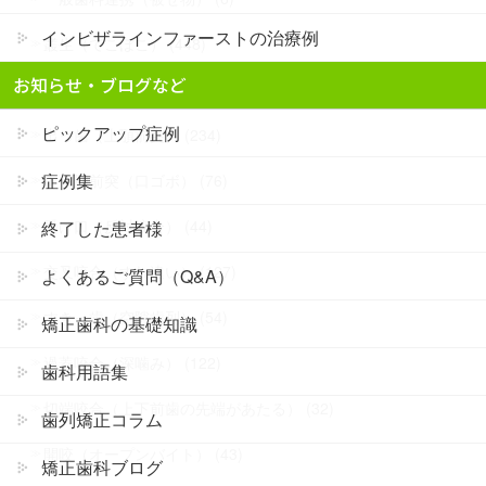
インビザラインファーストの治療例
叢生（でこぼこ） (448)
お知らせ・ブログなど
八重歯（犬歯突出） (94)
ピックアップ症例
出っ歯（上顎前突） (234)
症例集
上下顎前突（口ゴボ） (76)
受け口（反対咬合） (44)
終了した患者様
交叉咬合（すれ違い） (127)
よくあるご質問（Q&A）
すきっ歯（空隙歯列） (54)
矯正歯科の基礎知識
過蓋咬合（深噛み） (122)
歯科用語集
切端咬合（上下前歯の先端があたる） (32)
歯列矯正コラム
開咬（オープンバイト） (43)
矯正歯科ブログ