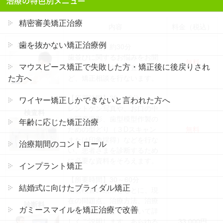
治療の特色別メニュー
精密審美矯正治療
内容
料金（税込）
歯を抜かない矯正治療例
初診相談料
【所要時間】約30分
歯並びに関するお悩みをお聞
無料
マウスピース矯正で失敗した方・矯正後に後戻りされ
きしてお口の中を検査するな
た方へ
ど、矯正相談を行ないます。
【所要時間】30～40分
ワイヤー矯正しかできないと言われた方へ
レントゲン写真や、お口の中
検査料
の写真撮影、歯型模型作製の
年齢に応じた矯正治療
ための型どり（３Dスキャン
無料
または印象採得）などを行な
治療期間のコントロール
い、患者さまを診断するため
に必要な資料をそろえます。
インプラント矯正
【所要時間】30～60分
結婚式に向けたブライダル矯正
精密検査の結果をもとに、現
在の問題点、治療方法、治療
診断料
ガミースマイルを矯正治療で改善
期間、治療費などについて詳
しくご説明します。あらゆる
33,000円