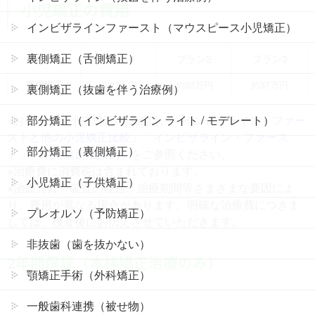
小児矯正の費用
インビザラインファースト（マウスピース小児矯正）
裏側矯正（舌側矯正）
プラン1
プラン2
プラン3
準備矯正
約27万円
約32万円
約37万円
裏側矯正（抜歯を伴う治療例）
部分矯正（インビザライン ライト / モデレート）
※お子さまの小児矯正の詳細は、「
インビザライン・ファー
ストと他の小児矯正比較
」「
インビザライン・ファース
部分矯正（裏側矯正）
ト
」「
小児矯正治療例
」をご参照ください。
※治療費に消費税は含まれております。
小児矯正（子供矯正）
※治療方針、装置の種類、治療期間等さまざまな要因によ
り、費用が異なる場合があります。明確な治療費につきま
プレオルソ（予防矯正）
しては、検査後にお伝えさせていただきます。
非抜歯（歯を抜かない）
2年間保証（本格矯正治療のみ）
顎矯正手術（外科矯正）
一般歯科連携（被せ物）