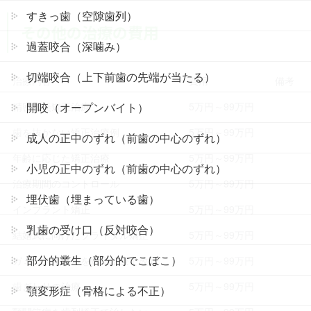
すきっ歯（空隙歯列）
その他の治療の費用
過蓋咬合（深噛み）
切端咬合（上下前歯の先端が当たる）
治療内容
費用
備考
精密審美矯正治療
5万円～99万円
開咬（オープンバイト）
歯を抜かない矯正治療例
5万円～99万円
成人の正中のずれ（前歯の中心のずれ）
年齢に応じた矯正治療
5万円～99万円
小児の正中のずれ（前歯の中心のずれ）
治療期間のコントロール
5万円～99万円
埋伏歯（埋まっている歯）
インプラント矯正
5万円～99万円
乳歯の受け口（反対咬合）
結婚式に向けたブライダル矯正
5万円～99万円
部分的叢生（部分的でこぼこ）
ガミースマイルを矯正治療で改善
5万円～99万円
歯ぎしりの治療
5万円～99万円
顎変形症（骨格による不正）