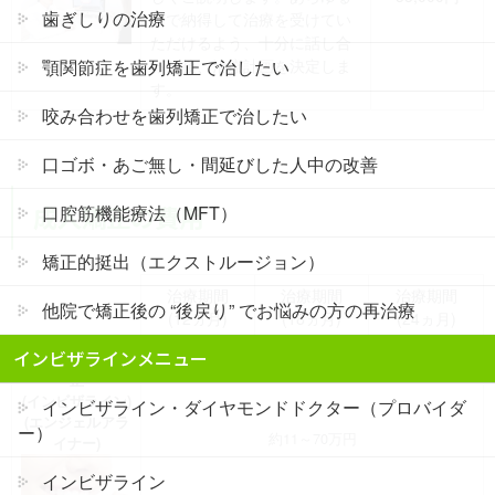
歯ぎしりの治療
面で納得して治療を受けてい
ただけるよう、十分に話し合
顎関節症を歯列矯正で治したい
った後、治療計画を決定しま
す。
咬み合わせを歯列矯正で治したい
口ゴボ・あご無し・間延びした人中の改善
成人矯正の費用
口腔筋機能療法（MFT）
矯正的挺出（エクストルージョン）
治療期間
治療期間
治療期間
他院で矯正後の “後戻り” でお悩みの方の再治療
(12ヵ月)
(18ヵ月)
(24ヵ月)
インビザラインメニュー
マウスピース矯
正
(インビザライン)
インビザライン・ダイヤモンドドクター（プロバイダ
(エンジェルアラ
ー）
約11～70万円
イナー)
インビザライン