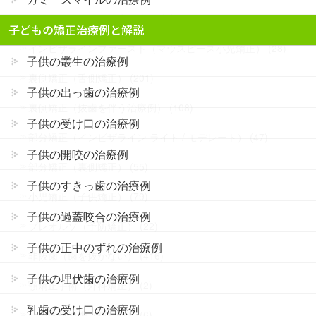
インビザライン（抜歯を伴う治療例） (85)
子どもの矯正治療例と解説
インビザラインファースト（マウスピース小児矯正） (28)
子供の叢生の治療例
裏側矯正（舌側矯正） (201)
子供の出っ歯の治療例
裏側矯正（抜歯を伴う治療例） (108)
子供の受け口の治療例
部分矯正（インビザライン ライト / モデレート） (47)
子供の開咬の治療例
部分矯正（裏側矯正） (55)
子供のすきっ歯の治療例
小児矯正（子供矯正） (79)
子供の過蓋咬合の治療例
プレオルソ（予防矯正） (22)
子供の正中のずれの治療例
非抜歯（歯を抜かない） (416)
子供の埋伏歯の治療例
顎矯正手術（外科矯正） (2)
乳歯の受け口の治療例
一般歯科連携（被せ物） (6)