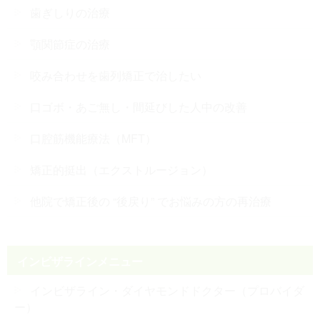
歯ぎしりの治療
顎関節症の治療
咬み合わせを歯列矯正で治したい
口ゴボ・あご無し・間延びした人中の改善
口腔筋機能療法（MFT）
矯正的挺出（エクストルージョン）
他院で矯正後の “後戻り” でお悩みの方の再治療
インビザラインメニュー
インビザライン・ダイヤモンドドクター（プロバイダ
ー）