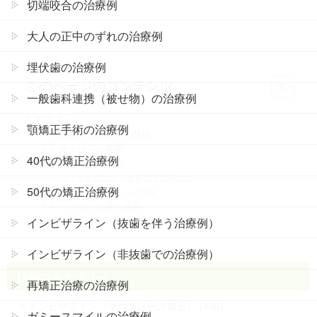
切端咬合の治療例
大人の正中のずれの治療例
埋伏歯の治療例
このページのコンテンツ
一般歯科連携（被せ物）の治療例
料金表
顎矯正手術の治療例
治療に入るまでの費用
成人矯正の費用
40代の矯正治療例
小児矯正の費用
2年間保証（本格矯正治療のみ）
50代の矯正治療例
アップグレード可能
その他の治療の費用
インビザライン（抜歯を伴う治療例）
インビザライン（非抜歯での治療例）
症例のカテゴリー
再矯正治療の治療例
インビザライン（マウスピース矯正） (406)
ガミースマイルの治療例