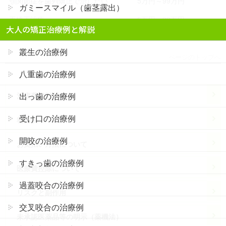
顎関節症を歯列矯正で治したい
5万円～99万円
ガミースマイル（歯茎露出）
再矯正治療
5万円～99万円
大人の矯正治療例と解説
叢生の治療例
ページのトップへ
八重歯の治療例
治療費定額制
出っ歯の治療例
受け口の治療例
料金表
開咬の治療例
お支払い方法について
すきっ歯の治療例
医療費控除について
過蓋咬合の治療例
リスクと副作用
交叉咬合の治療例
未承認医薬品等の明示（薬機法）