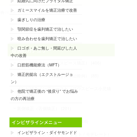
結婚式に向けたブライダル矯正
ガミースマイルを矯正治療で改善
HOME
小児矯正治療例
歯ぎしりの治療
顎関節症を歯列矯正で治したい
咬み合わせを歯列矯正で治したい
口ゴボ・あご無し・間延びした人
症例のカテゴリー
中の改善
インビザライン（マウスピース矯正） (406)
口腔筋機能療法（MFT）
矯正的挺出（エクストルージョ
インビザライン（抜歯を伴う治療例） (85)
ン）
インビザラインファースト（マウスピース小児矯
他院で矯正後の “後戻り” でお悩み
正） (28)
の方の再治療
裏側矯正（舌側矯正） (201)
裏側矯正（抜歯を伴う治療例） (108)
インビザラインメニュー
インビザライン・ダイヤモンドド
部分矯正（インビザライン ライト / モデレート）