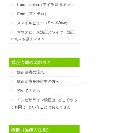
iTero Lumina（アイテロ ルミナ）
受け口（反対咬合） (44)
iTero（アイテロ）
交叉咬合（すれ違い） (127)
スマイルビュー（SmileView）
マウスピース矯正とワイヤー矯正
すきっ歯（空隙歯列） (54)
どちらを選ぶべき？
過蓋咬合（深噛み） (122)
切端咬合（上下前歯の先端があたる） (32)
矯正治療の流れなど
開咬（オープンバイト） (43)
矯正治療の流れ
矯正治療を検討中の方へ
成人の正中のずれ（前歯の中心のずれ） (79)
初めての方へ
小児の正中のずれ（前歯の中心のずれ） (5)
インビザライン矯正は “どこでやっ
ても同じ” ということはありません
埋伏歯（埋まっている歯） (8)
乳歯の受け口 (22)
症例（治療方法別）
部分的叢生（部分的でこぼこ） (101)