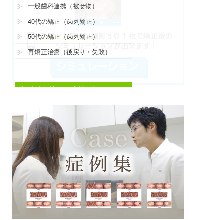
一般歯科連携（被せ物）
40代の矯正（歯列矯正）
50代の矯正（歯列矯正）
再矯正治療（後戻り・失敗）
症例（歯並びの症状別）
叢生（でこぼこ）
八重歯（犬歯突出）
出っ歯（上顎前突）
上下顎前突（口ゴボ）
受け口（反対咬合）
交叉咬合（すれ違い）
すきっ歯（空隙歯列）
過蓋咬合（深噛み）