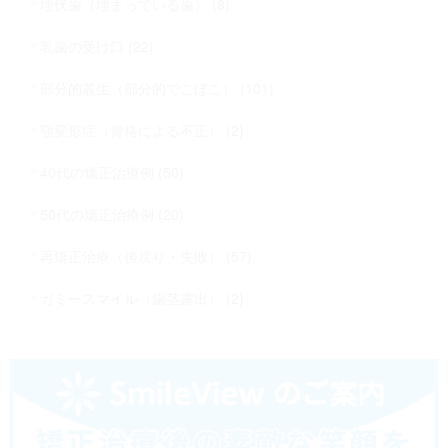
埋伏歯（埋まっている歯） (8)
乳歯の受け口 (22)
部分的叢生（部分的でこぼこ） (101)
顎変形症（骨格による不正） (2)
40代の矯正治療例 (50)
50代の矯正治療例 (20)
再矯正治療（後戻り・失敗） (57)
ガミースマイル（歯茎露出） (2)