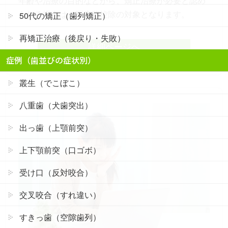
年齢や治療の目的などから、矯正治療が必要と認め
られる場合は、医療費控除の対象となります。
50代の矯正（歯列矯正）
再矯正治療（後戻り・失敗）
詳細ページへ
症例（歯並びの症状別）
叢生（でこぼこ）
八重歯（犬歯突出）
出っ歯（上顎前突）
上下顎前突（口ゴボ）
受け口（反対咬合）
交叉咬合（すれ違い）
すきっ歯（空隙歯列）