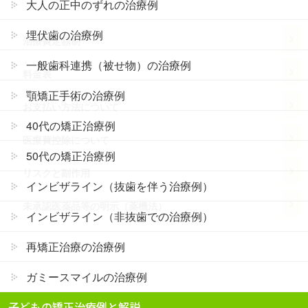
大人の正中のずれの治療例
埋伏歯の治療例
治療費定額制
一般歯科連携（被せ物）の治療例
料金表
顎矯正手術の治療例
お支払い方法について
40代の矯正治療例
医療費控除について
50代の矯正治療例
リスクと副作用
インビザライン（抜歯を伴う治療例）
未承認医薬品等の明示（薬機法）
インビザライン（非抜歯での治療例）
再矯正治療の治療例
ガミースマイルの治療例
このページのコンテンツ
子どもの矯正治療例と解説