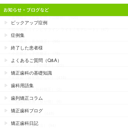
裏側矯正（舌側矯正） (201)
お知らせ・ブログなど
裏側矯正（抜歯を伴う治療例） (108)
ピックアップ症例
部分矯正（インビザライン ライト / モデレート） (47)
症例集
部分矯正（裏側矯正） (55)
終了した患者様
小児矯正（子供矯正） (78)
よくあるご質問（Q&A）
プレオルソ（予防矯正） (22)
矯正歯科の基礎知識
非抜歯（歯を抜かない） (416)
歯科用語集
顎矯正手術（外科矯正） (2)
歯列矯正コラム
一般歯科連携（被せ物） (6)
矯正歯科ブログ
叢生（でこぼこ） (448)
矯正歯科日記
八重歯（犬歯突出） (94)