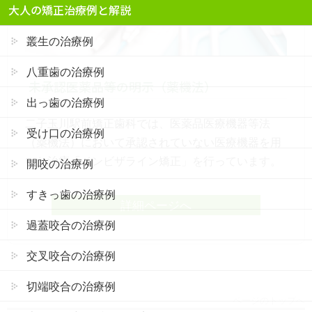
大人の矯正治療例と解説
叢生の治療例
八重歯の治療例
未承認医薬品等の明示（薬機法）
出っ歯の治療例
二子玉川駅前矯正歯科では、医薬品医療機器等法
受け口の治療例
（薬機法）において承認されていない医療機器を用
いた治療「インビザライン矯正」を行っています。
開咬の治療例
すきっ歯の治療例
詳細ページへ
過蓋咬合の治療例
交叉咬合の治療例
切端咬合の治療例
ページのトップへ