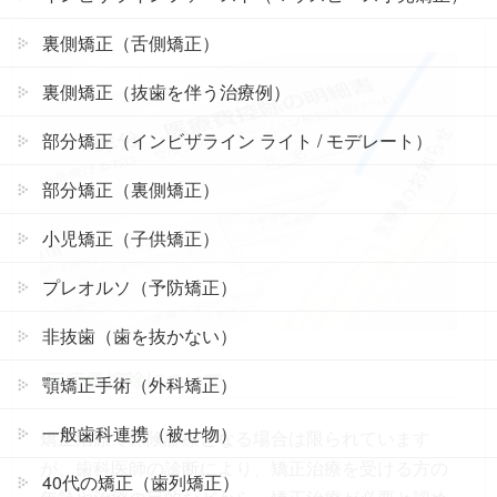
裏側矯正（舌側矯正）
裏側矯正（抜歯を伴う治療例）
部分矯正（インビザライン ライト / モデレート）
部分矯正（裏側矯正）
小児矯正（子供矯正）
プレオルソ（予防矯正）
非抜歯（歯を抜かない）
医療費控除について
顎矯正手術（外科矯正）
一般歯科連携（被せ物）
矯正治療で保険診療となる場合は限られています
が、歯科医師の診断により、矯正治療を受ける方の
40代の矯正（歯列矯正）