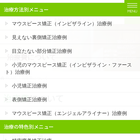
コ
ナ
治療方法別メニュー
ン
ビ
テ
ゲ
二子玉川でインビザライン矯正・裏側矯正なら「二子玉川駅前矯正歯科」
マウスピース矯正（インビザライン）治療例
ン
ー
ツ
シ
見えない裏側矯正治療例
に
ョ
移
ン
目立たない部分矯正治療例
治療費について
動
に
移
小児のマウスピース矯正（インビザライン・ファース
動
ト）治療例
HOME
治療費について
小児矯正治療例
治療費
について
表側矯正治療例
マウスピース矯正（エンジェルアライナー）治療例
治療の特色別メニュー
治療費一覧