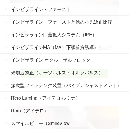
インビザライン・ファースト
インビザライン・ファーストと他の小児矯正比較
料金表
インビザライン口蓋拡大システム（IPE）
インビザラインMA（MA：下顎前方誘導）
二子玉川駅前矯正歯科の各種矯正治療の料金表で
す。
インビザライン オクルーザルブロック
光加速矯正（オーソパルス・オルソパルス）
詳細ページへ
振動型フィッテング装置（バイブアジャストメント）
iTero Lumina（アイテロ ルミナ）
iTero（アイテロ）
スマイルビュー（SmileView）