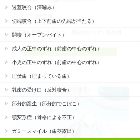
過蓋咬合（深噛み）
リスクと副作用
切端咬合（上下前歯の先端が当たる）
矯正歯科治療にともなう一般的なリスク・副作用
開咬（オープンバイト）
成人の正中のずれ（前歯の中心のずれ）
詳細ページへ
小児の正中のずれ（前歯の中心のずれ）
埋伏歯（埋まっている歯）
乳歯の受け口（反対咬合）
部分的叢生（部分的でこぼこ）
顎変形症（骨格による不正）
ガミースマイル（歯茎露出）