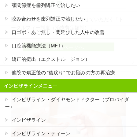
トータルフィー制度
顎関節症を歯列矯正で治したい
咬み合わせを歯列矯正で治したい
診断時に治療費の総額をご提示させていただく「ト
ータルフィー制度（治療費定額制）」。
口ゴボ・あご無し・間延びした人中の改善
口腔筋機能療法（MFT）
詳細ページへ
矯正的挺出（エクストルージョン）
他院で矯正後の “後戻り” でお悩みの方の再治療
インビザラインメニュー
インビザライン・ダイヤモンドドクター（プロバイダ
ー）
インビザライン
インビザライン・ティーン