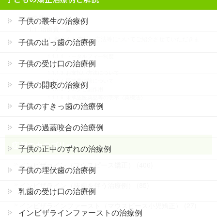
治療費について
子供の叢生の治療例
治療費一覧
料金やお支払い方法等についてご紹介させていただきま
子供の出っ歯の治療例
す。
トータルフィー制度
子供の受け口の治療例
料金表
お支払い方法について
医療費控除について
子供の開咬の治療例
リスクと副作用
未承認医薬品等の明示（薬機法）
子供のすきっ歯の治療例
子供の過蓋咬合の治療例
症例のカテゴリー
子供の正中のずれの治療例
インビザライン（マウスピース矯正） (406)
子供の埋伏歯の治療例
インビザライン（抜歯を伴う治療例） (85)
乳歯の受け口の治療例
インビザラインファースト（マウスピース小児矯正） (27)
インビザラインファーストの治療例