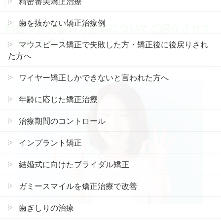
精密審美矯正治療
歯を抜かない矯正治療例
料金やお支払い方法等についてご紹介させて
いただきます。
マウスピース矯正で失敗した方・矯正後に後戻りされ
た方へ
ワイヤー矯正しかできないと言われた方へ
年齢に応じた矯正治療
治療期間のコントロール
インプラント矯正
結婚式に向けたブライダル矯正
ガミースマイルを矯正治療で改善
歯ぎしりの治療