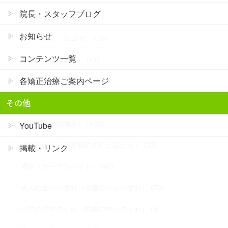
院長・スタッフブログ
出っ歯（上顎前突） (234)
お知らせ
上下顎前突（口ゴボ） (76)
コンテンツ一覧
受け口（反対咬合） (44)
各矯正治療ご案内ページ
交叉咬合（すれ違い） (127)
すきっ歯（空隙歯列） (54)
その他
過蓋咬合（深噛み） (122)
YouTube
切端咬合（上下前歯の先端があたる） (32)
掲載・リンク
開咬（オープンバイト） (43)
成人の正中のずれ（前歯の中心のずれ） (79)
小児の正中のずれ（前歯の中心のずれ） (5)