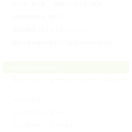
口ゴボ・あご無し・間延びした人中の改善
口腔筋機能療法（MFT）
矯正的挺出（エクストルージョン）
他院で矯正後の “後戻り” でお悩みの方の再治療
インビザラインメニュー
インビザライン・ダイヤモンドドクター（プロバイダ
ー）
インビザライン
インビザライン・ティーン
インビザライン・ファースト