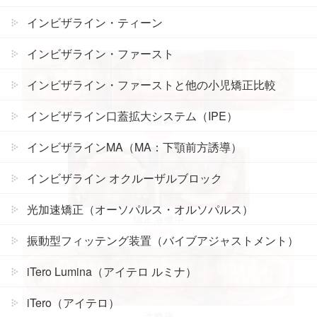
インビザライン・ティーン
インビザライン・ファースト
インビザライン・ファーストと他の小児矯正比較
インビザライン口蓋拡大システム（IPE）
インビザラインMA（MA：下顎前方誘導）
インビザライン オクルーザルブロック
光加速矯正（オーソパルス・オルソパルス）
振動型フィッテング装置（バイブアジャストメント）
iTero Lumina（アイテロ ルミナ）
iTero（アイテロ）