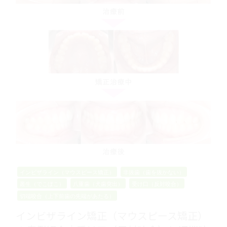
インビザライン（マウスピース矯正）
非抜歯（歯を抜かない）
叢生（でこぼこ）
八重歯（犬歯突出）
受け口（反対咬合）
切端咬合（上下前歯の先端があたる）
インビザライン矯正（マウスピース矯正）