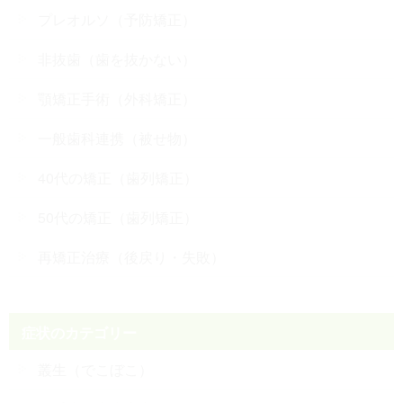
プレオルソ（予防矯正）
非抜歯（歯を抜かない）
顎矯正手術（外科矯正）
一般歯科連携（被せ物）
40代の矯正（歯列矯正）
50代の矯正（歯列矯正）
再矯正治療（後戻り・失敗）
症状のカテゴリー
叢生（でこぼこ）