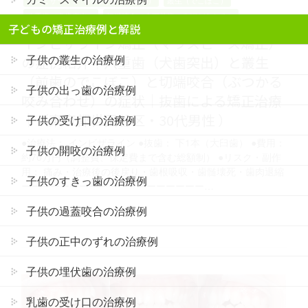
八重歯（犬歯突出）
切端咬合（上下前歯の先端があたる）
子どもの矯正治療例と解説
インビザライン矯正（マウスピース矯正）
子供の叢生の治療例
の症例紹介｜八重歯（犬歯突出）と叢生
（前歯のでこぼこ）と切端咬合（ぶつかる
子供の出っ歯の治療例
咬み合わせ）の症状｜抜歯による矯正治療
｜（東京都世田谷区・30代男性 ）
子供の受け口の治療例
●治療法： インビザライン ●抜歯： 下1本（大臼歯） ●費用：
子供の開咬の治療例
約70万円（調整費、保定費まで含む総額制） ●リスク・副作
用： 痛み・治療後の後戻り・歯根吸収・歯髄壊死・歯肉退縮
子供のすきっ歯の治療例
ーーーーーーーーーーーーーーーーーーー…
子供の過蓋咬合の治療例
子供の正中のずれの治療例
子供の埋伏歯の治療例
乳歯の受け口の治療例