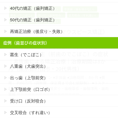
40代の矯正（歯列矯正）
インビザライン（マウスピース矯正）
非抜歯（歯を抜かない）
叢生（でこぼこ）
受け口（反対咬合）
交叉咬合（すれ違い）
50代の矯正（歯列矯正）
切端咬合（上下前歯の先端があたる）
インビザライン矯正（マウスピース矯正）
再矯正治療（後戻り・失敗）
の症例紹介｜切端咬合（ぶつかる咬み合わ
症例（歯並びの症状別）
せ）と受け口（反対咬合）と交叉咬合（す
れ違い）と叢生（前歯のでこぼこ）の症状
叢生（でこぼこ）
｜非抜歯による矯正治療｜治療期間は8か
八重歯（犬歯突出）
月（東京都町田市・20代男性）
●治療法： インビザライン ●非抜歯 ●治療期間： 8か月 ●費
出っ歯（上顎前突）
用： 約60万円（調整費、保定費まで含む総額制） ●リスク・
副作用： 痛み・治療後の後戻り・歯根吸収・歯髄壊死・歯肉
上下顎前突（口ゴボ）
退縮 ーーーーーーーーーーーーーーーーー…
受け口（反対咬合）
交叉咬合（すれ違い）