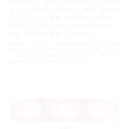
の症例紹介｜受け口（反対咬合）と切端咬
合（ぶつかる咬み合わせ）と叢生（前歯の
でこぼこ）と八重歯（犬歯突出）の症状｜
非抜歯による矯正治療｜治療期間は1年11
か月（埼玉県鴻巣市・20代女性 ）
●治療法： インビザライン ●非抜歯 ●治療期間： 1年11か月 ●
費用： 約50万円（調整費、保定費まで含む総額制） ●リス
ク・副作用： 痛み・治療後の後戻り・歯根吸収・歯髄壊死・
歯肉退縮 ーーーーーーーーーーーーーー…