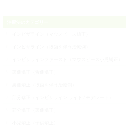
治療法のカテゴリー
インビザライン（マウスピース矯正）
インビザライン（抜歯を伴う治療例）
インビザラインファースト（マウスピース小児矯正）
裏側矯正（舌側矯正）
裏側矯正（抜歯を伴う治療例）
部分矯正（インビザライン ライト / モデレート）
部分矯正（裏側矯正）
小児矯正（子供矯正）