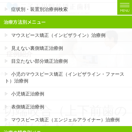
コ
ナ
症状別・装置別治療例検索
ン
ビ
テ
ゲ
二子玉川でインビザライン矯正・裏側矯正なら「二子玉川駅前矯正歯科」
治療方法別メニュー
ン
ー
ツ
シ
マウスピース矯正（インビザライン）治療例
に
ョ
移
ン
見えない裏側矯正治療例
症例紹介
動
に
移
目立たない部分矯正治療例
動
小児のマウスピース矯正（インビザライン・ファース
HOME
症例紹介
切端咬合（上下前歯の先端があたる）
ト）治療例
小児矯正治療例
切端咬合（上下前歯の
表側矯正治療例
マウスピース矯正（エンジェルアライナー）治療例
先端があたる）