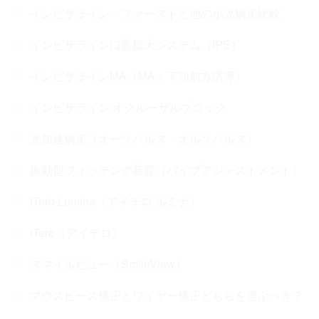
インビザライン・ファーストと他の小児矯正比較
インビザライン口蓋拡大システム（IPE）
インビザラインMA（MA：下顎前方誘導）
インビザライン オクルーザルブロック
光加速矯正（オーソパルス・オルソパルス）
振動型フィッテング装置（バイブアジャストメント）
iTero Lumina（アイテロ ルミナ）
iTero（アイテロ）
スマイルビュー（SmileView）
マウスピース矯正とワイヤー矯正どちらを選ぶべき？