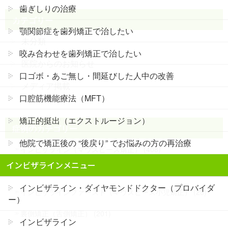
歯ぎしりの治療
カテゴリー
顎関節症を歯列矯正で治したい
未分類
咬み合わせを歯列矯正で治したい
医院からのお知らせ
口ゴボ・あご無し・間延びした人中の改善
メディア掲載
口腔筋機能療法（MFT）
矯正的挺出（エクストルージョン）
症例のカテゴリー
他院で矯正後の “後戻り” でお悩みの方の再治療
インビザライン（マウスピース矯正） (408)
インビザラインメニュー
インビザライン（抜歯を伴う治療例） (87)
インビザライン・ダイヤモンドドクター（プロバイダ
インビザラインファースト（マウスピース小児矯正） (28)
ー）
裏側矯正（舌側矯正） (201)
インビザライン