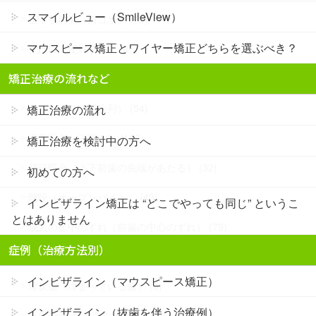
スマイルビュー（SmileView）
上下顎前突（口ゴボ） (77)
マウスピース矯正とワイヤー矯正どちらを選ぶべき？
受け口（反対咬合） (45)
矯正治療の流れなど
交叉咬合（すれ違い） (127)
すきっ歯（空隙歯列） (54)
矯正治療の流れ
過蓋咬合（深噛み） (122)
矯正治療を検討中の方へ
切端咬合（上下前歯の先端があたる） (32)
初めての方へ
開咬（オープンバイト） (43)
インビザライン矯正は “どこでやっても同じ” というこ
とはありません
成人の正中のずれ（前歯の中心のずれ） (79)
症例（治療方法別）
小児の正中のずれ（前歯の中心のずれ） (5)
インビザライン（マウスピース矯正）
埋伏歯（埋まっている歯） (8)
インビザライン（抜歯を伴う治療例）
乳歯の受け口 (22)