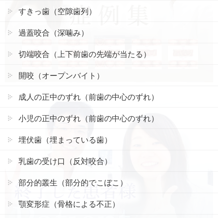
すきっ歯（空隙歯列）
過蓋咬合（深噛み）
切端咬合（上下前歯の先端が当たる）
開咬（オープンバイト）
成人の正中のずれ（前歯の中心のずれ）
小児の正中のずれ（前歯の中心のずれ）
埋伏歯（埋まっている歯）
乳歯の受け口（反対咬合）
部分的叢生（部分的でこぼこ）
顎変形症（骨格による不正）