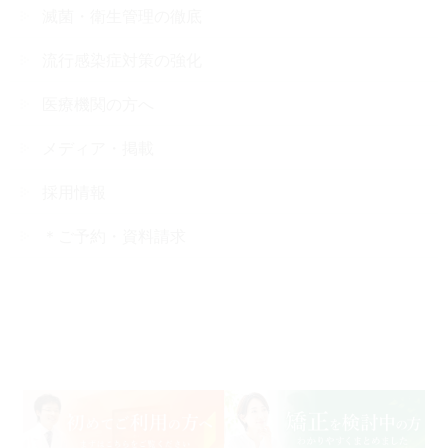
滅菌・衛生管理の徹底
流行感染症対策の強化
医療機関の方へ
メディア・掲載
採用情報
＊ご予約・資料請求