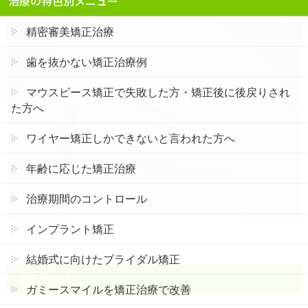
治療の特色別メニュー
精密審美矯正治療
歯を抜かない矯正治療例
マウスピース矯正で失敗した方・矯正後に後戻りされ
た方へ
ワイヤー矯正しかできないと言われた方へ
年齢に応じた矯正治療
治療期間のコントロール
インプラント矯正
結婚式に向けたブライダル矯正
最近の投稿
ガミースマイルを矯正治療で改善