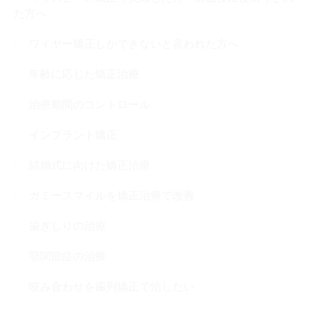
た方へ
ワイヤー矯正しかできないと言われた方へ
年齢に応じた矯正治療
治療期間のコントロール
インプラント矯正
結婚式に向けた矯正治療
ガミースマイルを矯正治療で改善
歯ぎしりの治療
顎関節症の治療
咬み合わせを歯列矯正で治したい