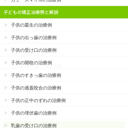
当院の特徴
子どもの矯正治療例と解説
スタッフ紹介
子供の叢生の治療例
クリニック紹介
子供の出っ歯の治療例
治療費について
子供の受け口の治療例
歯列矯正メニュー
子供の開咬の治療例
お悩みから探す矯正治療
子供のすきっ歯の治療例
症例集
子供の過蓋咬合の治療例
矯正治療の流れ
子供の正中のずれの治療例
アクセス・診療時間
子供の埋伏歯の治療例
乳歯の受け口の治療例
当院の特徴