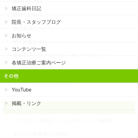
歯列矯正とは
矯正歯科日記
歯並びの症状
院長・スタッフブログ
矯正装置について
お知らせ
矯正治療の流れ
コンテンツ一覧
抜歯矯正が向いている人・向いていない人
各矯正治療ご案内ページ
ピックアップ症例
その他
症状別・装置別治療例検索
YouTube
掲載・リンク
治療方法別メニュー
マウスピース矯正（インビザライン）治療例
見えない裏側矯正治療例