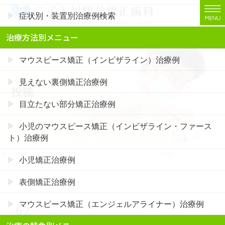
コ
ナ
症状別・装置別治療例検索
ン
ビ
テ
ゲ
二子玉川でインビザライン矯正・裏側矯正なら「二子玉川駅前矯正歯科」
治療方法別メニュー
ン
ー
ツ
シ
マウスピース矯正（インビザライン）治療例
に
ョ
移
ン
見えない裏側矯正治療例
投稿
動
に
移
目立たない部分矯正治療例
動
小児のマウスピース矯正（インビザライン・ファース
ト）治療例
HOME
マウスピース矯正（エンジェルアライナー）治療例
62
小児矯正治療例
表側矯正治療例
マウスピース矯正（エンジェルアライナー）治療例
62