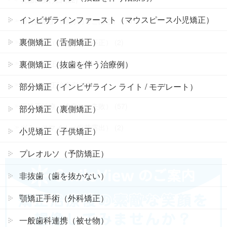
インビザラインファースト（マウスピース小児矯正）
部分的叢生（部分的でこぼこ） (101)
裏側矯正（舌側矯正）
顎変形症（骨格による不正） (2)
裏側矯正（抜歯を伴う治療例）
40代の矯正治療例 (50)
50代の矯正治療例 (20)
部分矯正（インビザライン ライト / モデレート）
再矯正治療（後戻り・失敗） (57)
部分矯正（裏側矯正）
ガミースマイル（歯茎露出） (2)
小児矯正（子供矯正）
プレオルソ（予防矯正）
非抜歯（歯を抜かない）
顎矯正手術（外科矯正）
一般歯科連携（被せ物）