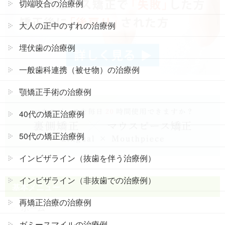
切端咬合の治療例
大人の正中のずれの治療例
埋伏歯の治療例
一般歯科連携（被せ物）の治療例
顎矯正手術の治療例
40代の矯正治療例
50代の矯正治療例
インビザライン（抜歯を伴う治療例）
インビザライン（非抜歯での治療例）
基本メニュー
再矯正治療の治療例
ホーム
ガミースマイルの治療例