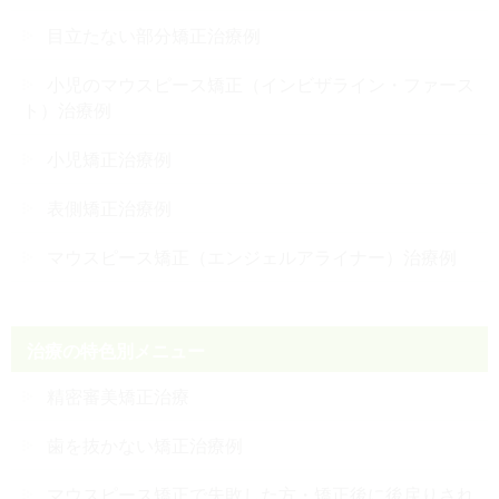
目立たない部分矯正治療例
小児のマウスピース矯正（インビザライン・ファース
ト）治療例
小児矯正治療例
表側矯正治療例
マウスピース矯正（エンジェルアライナー）治療例
治療の特色別メニュー
精密審美矯正治療
歯を抜かない矯正治療例
マウスピース矯正で失敗した方・矯正後に後戻りされ