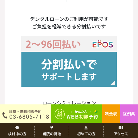
デンタルローンのご利用が可能です
ご負担を軽減できる分割払いです
ローンシミュレーション
月々のお支払額の簡易計算が可能です
料金表
症例集
検討中の方
当院の特徴
初めての方
アクセス