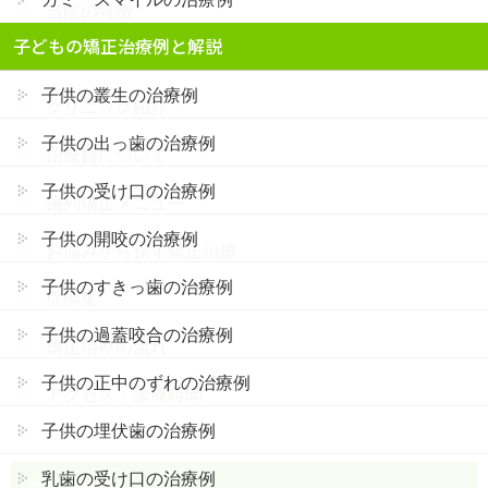
当院の特徴
子どもの矯正治療例と解説
スタッフ紹介
子供の叢生の治療例
クリニック紹介
子供の出っ歯の治療例
治療費について
子供の受け口の治療例
歯列矯正メニュー
子供の開咬の治療例
お悩みから探す矯正治療
子供のすきっ歯の治療例
症例集
子供の過蓋咬合の治療例
矯正治療の流れ
子供の正中のずれの治療例
アクセス・診療時間
子供の埋伏歯の治療例
乳歯の受け口の治療例
当院の特徴