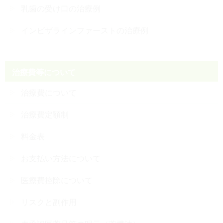
乳歯の受け口の治療例
インビザラインファーストの治療例
治療費等について
治療費について
治療費定額制
料金表
お支払い方法について
医療費控除について
リスクと副作用