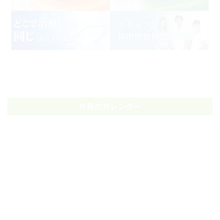
今月のカレンダー