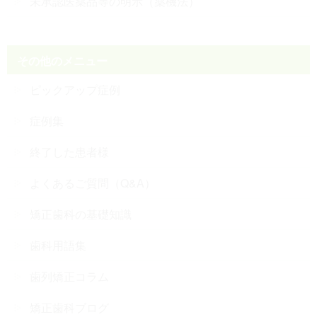
未承認医薬品等の明示（薬機法）
その他のメニュー
ピックアップ症例
症例集
終了した患者様
よくあるご質問（Q&A）
矯正歯科の基礎知識
歯科用語集
歯列矯正コラム
矯正歯科ブログ