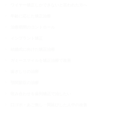
ワイヤー矯正しかできないと言われた方へ
年齢に応じた矯正治療
治療期間のコントロール
インプラント矯正
結婚式に向けた矯正治療
ガミースマイルを矯正治療で改善
歯ぎしりの治療
顎関節症の治療
咬み合わせを歯列矯正で治したい
口ゴボ・あご無し・間延びした人中の改善