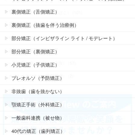
裏側矯正（舌側矯正）
部分的叢生（部分的でこぼこ） (101)
裏側矯正（抜歯を伴う治療例）
顎変形症（骨格による不正） (2)
部分矯正（インビザライン ライト / モデレート）
40代の矯正治療例 (50)
50代の矯正治療例 (20)
部分矯正（裏側矯正）
再矯正治療（後戻り・失敗） (57)
小児矯正（子供矯正）
ガミースマイル（歯茎露出） (2)
プレオルソ（予防矯正）
非抜歯（歯を抜かない）
顎矯正手術（外科矯正）
一般歯科連携（被せ物）
40代の矯正（歯列矯正）