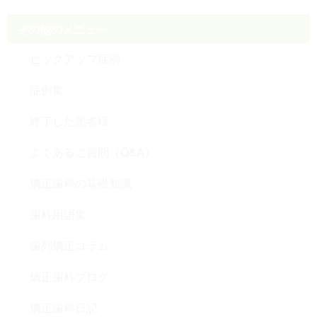
その他のメニュー
ピックアップ症例
症例集
終了した患者様
よくあるご質問（Q&A）
矯正歯科の基礎知識
歯科用語集
歯列矯正コラム
矯正歯科ブログ
矯正歯科日記