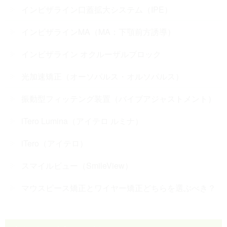
インビザライン口蓋拡大システム（IPE）
インビザラインMA（MA：下顎前方誘導）
インビザライン オクルーザルブロック
光加速矯正（オーソパルス・オルソパルス）
振動型フィッテング装置（バイブアジャストメント）
iTero Lumina（アイテロ ルミナ）
iTero（アイテロ）
スマイルビュー（SmileView）
マウスピース矯正とワイヤー矯正どちらを選ぶべき？