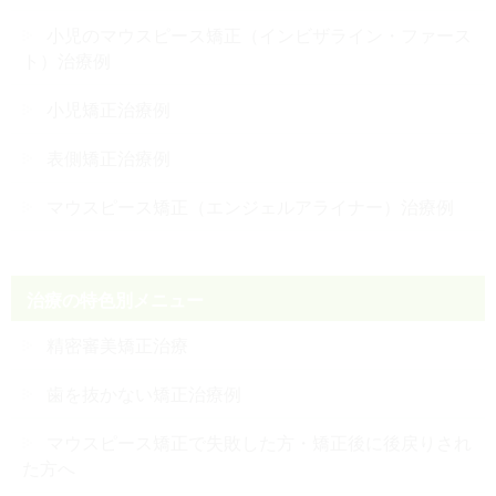
小児のマウスピース矯正（インビザライン・ファース
ト）治療例
小児矯正治療例
表側矯正治療例
マウスピース矯正（エンジェルアライナー）治療例
治療の特色別メニュー
精密審美矯正治療
歯を抜かない矯正治療例
マウスピース矯正で失敗した方・矯正後に後戻りされ
た方へ