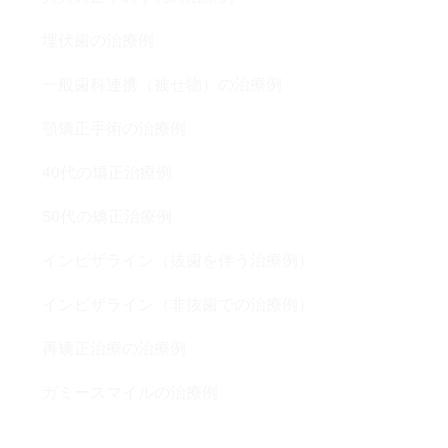
埋伏歯の治療例
一般歯科連携（被せ物）の治療例
顎矯正手術の治療例
40代の矯正治療例
50代の矯正治療例
インビザライン（抜歯を伴う治療例）
インビザライン（非抜歯での治療例）
再矯正治療の治療例
ガミースマイルの治療例