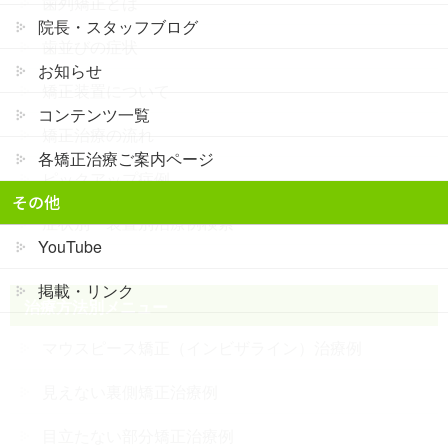
歯列矯正とは
院長・スタッフブログ
歯並びの症状
お知らせ
矯正装置について
コンテンツ一覧
矯正治療の流れ
各矯正治療ご案内ページ
ピックアップ症例
その他
症状別・装置別治療例検索
YouTube
掲載・リンク
治療方法別メニュー
マウスピース矯正（インビザライン）治療例
見えない裏側矯正治療例
目立たない部分矯正治療例