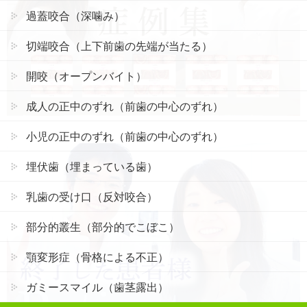
過蓋咬合（深噛み）
切端咬合（上下前歯の先端が当たる）
開咬（オープンバイト）
成人の正中のずれ（前歯の中心のずれ）
小児の正中のずれ（前歯の中心のずれ）
埋伏歯（埋まっている歯）
乳歯の受け口（反対咬合）
部分的叢生（部分的でこぼこ）
顎変形症（骨格による不正）
ガミースマイル（歯茎露出）