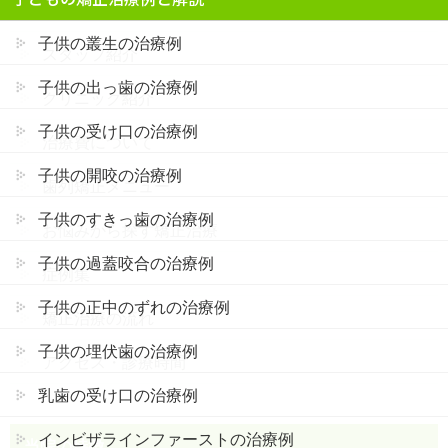
当院の特徴
子供の叢生の治療例
スタッフ紹介
子供の出っ歯の治療例
クリニック紹介
子供の受け口の治療例
治療費について
子供の開咬の治療例
歯列矯正メニュー
子供のすきっ歯の治療例
お悩みから探す矯正治療
子供の過蓋咬合の治療例
症例集
子供の正中のずれの治療例
矯正治療の流れ
子供の埋伏歯の治療例
アクセス・診療時間
乳歯の受け口の治療例
インビザラインファーストの治療例
当院の特徴