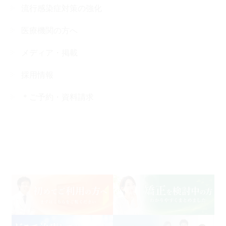
流行感染症対策の強化
医療機関の方へ
メディア・掲載
採用情報
＊ご予約・資料請求