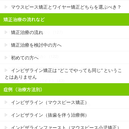
マウスピース矯正とワイヤー矯正どちらを選ぶべき？
上下顎前突（口ゴボ） (76)
矯正治療の流れなど
受け口（反対咬合） (44)
矯正治療の流れ
交叉咬合（すれ違い） (127)
すきっ歯（空隙歯列） (54)
矯正治療を検討中の方へ
過蓋咬合（深噛み） (122)
初めての方へ
切端咬合（上下前歯の先端があたる） (32)
インビザライン矯正は “どこでやっても同じ” というこ
とはありません
開咬（オープンバイト） (43)
症例（治療方法別）
成人の正中のずれ（前歯の中心のずれ） (79)
インビザライン（マウスピース矯正）
小児の正中のずれ（前歯の中心のずれ） (5)
インビザライン（抜歯を伴う治療例）
埋伏歯（埋まっている歯） (8)
インビザラインファースト（マウスピース小児矯正）
乳歯の受け口 (22)