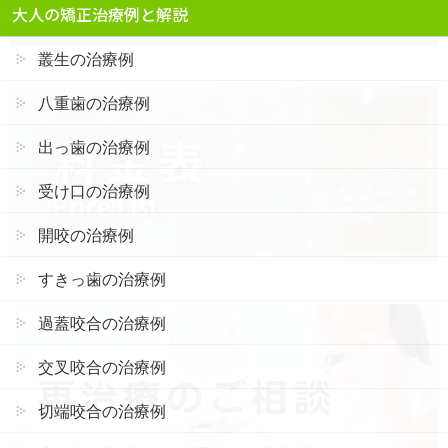
大人の矯正治療例と解説
叢生の治療例
八重歯の治療例
出っ歯の治療例
受け口の治療例
開咬の治療例
すきっ歯の治療例
過蓋咬合の治療例
交叉咬合の治療例
切端咬合の治療例