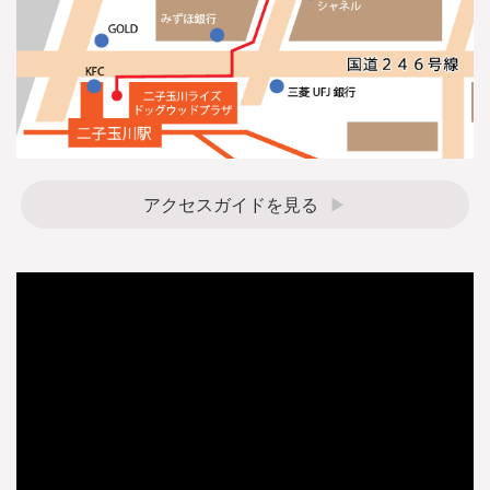
アクセスガイドを見る