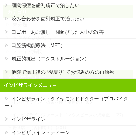
顎関節症を歯列矯正で治したい
カテゴリー
咬み合わせを歯列矯正で治したい
未分類
口ゴボ・あご無し・間延びした人中の改善
医院からのお知らせ
口腔筋機能療法（MFT）
メディア掲載
矯正的挺出（エクストルージョン）
他院で矯正後の “後戻り” でお悩みの方の再治療
症例のカテゴリー
インビザラインメニュー
インビザライン（マウスピース矯正） (406)
インビザライン・ダイヤモンドドクター（プロバイダ
インビザライン（抜歯を伴う治療例） (85)
ー）
インビザラインファースト（マウスピース小児矯正） (27)
インビザライン
裏側矯正（舌側矯正） (201)
インビザライン・ティーン