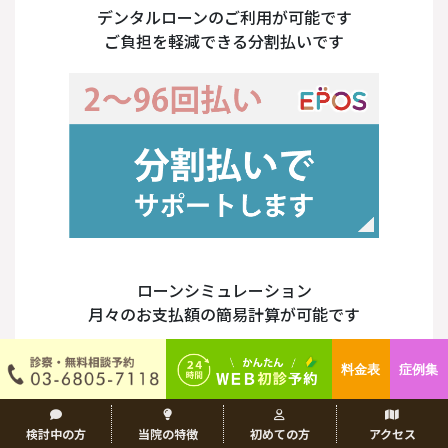
デンタルローンのご利用が可能です
ご負担を軽減できる分割払いです
ローンシミュレーション
月々のお支払額の簡易計算が可能です
料金表
症例集
検討中の方
当院の特徴
初めての方
アクセス