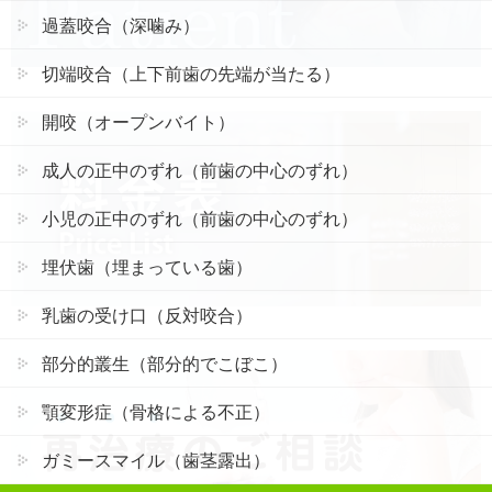
過蓋咬合（深噛み）
切端咬合（上下前歯の先端が当たる）
開咬（オープンバイト）
成人の正中のずれ（前歯の中心のずれ）
小児の正中のずれ（前歯の中心のずれ）
埋伏歯（埋まっている歯）
乳歯の受け口（反対咬合）
部分的叢生（部分的でこぼこ）
顎変形症（骨格による不正）
ガミースマイル（歯茎露出）