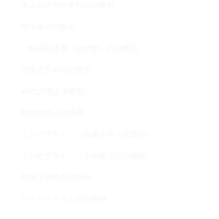
大人の正中のずれの治療例
埋伏歯の治療例
一般歯科連携（被せ物）の治療例
顎矯正手術の治療例
40代の矯正治療例
50代の矯正治療例
インビザライン（抜歯を伴う治療例）
インビザライン（非抜歯での治療例）
再矯正治療の治療例
ガミースマイルの治療例