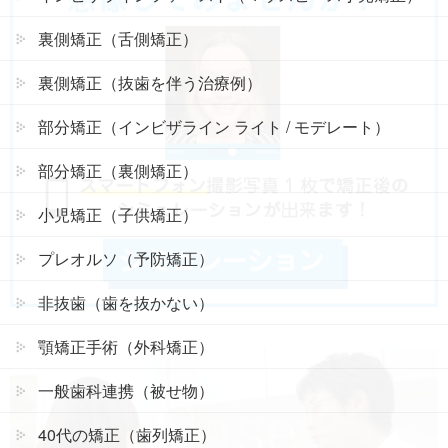
裏側矯正（舌側矯正）
裏側矯正（抜歯を伴う治療例）
部分矯正（インビザライン ライト / モデレート）
部分矯正（裏側矯正）
小児矯正（子供矯正）
プレオルソ（予防矯正）
非抜歯（歯を抜かない）
顎矯正手術（外科矯正）
一般歯科連携（被せ物）
40代の矯正（歯列矯正）