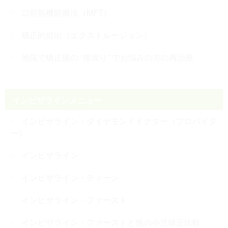
口腔筋機能療法（MFT）
矯正的挺出（エクストルージョン）
他院で矯正後の “後戻り” でお悩みの方の再治療
インビザラインメニュー
インビザライン・ダイヤモンドドクター（プロバイダ
ー）
インビザライン
インビザライン・ティーン
インビザライン・ファースト
インビザライン・ファーストと他の小児矯正比較