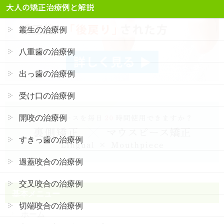
大人の矯正治療例と解説
叢生の治療例
八重歯の治療例
出っ歯の治療例
受け口の治療例
開咬の治療例
すきっ歯の治療例
過蓋咬合の治療例
交叉咬合の治療例
基本メニュー
切端咬合の治療例
ホーム