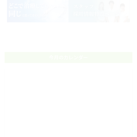
今月のカレンダー