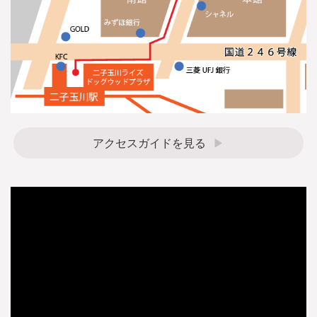
アクセスガイドを見る