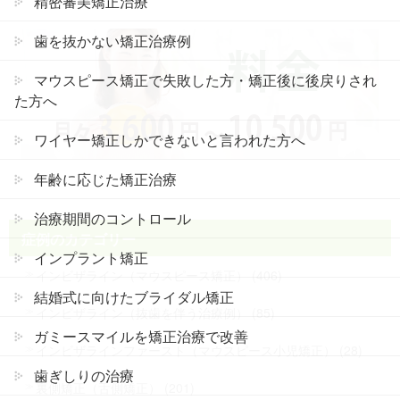
精密審美矯正治療
歯を抜かない矯正治療例
マウスピース矯正で失敗した方・矯正後に後戻りされ
た方へ
ワイヤー矯正しかできないと言われた方へ
年齢に応じた矯正治療
治療期間のコントロール
症例のカテゴリー
インプラント矯正
インビザライン（マウスピース矯正） (406)
結婚式に向けたブライダル矯正
インビザライン（抜歯を伴う治療例） (85)
ガミースマイルを矯正治療で改善
インビザラインファースト（マウスピース小児矯正） (28)
歯ぎしりの治療
裏側矯正（舌側矯正） (201)