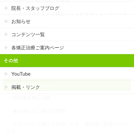
目立たない部分矯正治療例
院長・スタッフブログ
小児のマウスピース矯正（インビザライン・ファース
ト）治療例
お知らせ
小児矯正治療例
コンテンツ一覧
表側矯正治療例
各矯正治療ご案内ページ
マウスピース矯正（エンジェルアライナー）治療例
その他
YouTube
治療の特色別メニュー
掲載・リンク
精密審美矯正治療
歯を抜かない矯正治療例
マウスピース矯正で失敗した方・矯正後に後戻りされ
た方へ