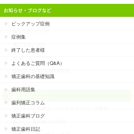
歯列矯正とは
お知らせ・ブログなど
歯並びの症状
ピックアップ症例
矯正装置について
症例集
矯正治療の流れ
終了した患者様
ピックアップ症例
よくあるご質問（Q&A）
症状別・装置別治療例検索
矯正歯科の基礎知識
歯科用語集
治療方法別メニュー
歯列矯正コラム
マウスピース矯正（インビザライン）治療例
矯正歯科ブログ
見えない裏側矯正治療例
矯正歯科日記