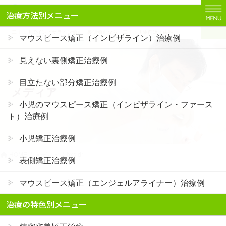
コ
ナ
治療方法別メニュー
ン
ビ
テ
ゲ
二子玉川でインビザライン矯正・裏側矯正なら「二子玉川駅前矯正歯科」
マウスピース矯正（インビザライン）治療例
ン
ー
ツ
シ
見えない裏側矯正治療例
に
ョ
移
ン
目立たない部分矯正治療例
メディア
動
に
移
小児のマウスピース矯正（インビザライン・ファース
動
ト）治療例
小児矯正治療例
HOME
メディア
bxsldr
表側矯正治療例
マウスピース矯正（エンジェルアライナー）治療例
治療の特色別メニュー
bxsldr