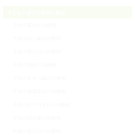
子どもの矯正治療例と解説
子供の叢生の治療例
子供の出っ歯の治療例
子供の受け口の治療例
子供の開咬の治療例
子供のすきっ歯の治療例
子供の過蓋咬合の治療例
子供の正中のずれの治療例
子供の埋伏歯の治療例
乳歯の受け口の治療例