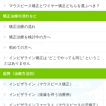
乳歯の受け口 (22)
マウスピース矯正とワイヤー矯正どちらを選ぶべき？
部分的叢生（部分的でこぼこ） (101)
矯正治療の流れなど
顎変形症（骨格による不正） (2)
矯正治療の流れ
40代の矯正治療例 (50)
矯正治療を検討中の方へ
50代の矯正治療例 (20)
初めての方へ
再矯正治療（後戻り・失敗） (57)
インビザライン矯正は “どこでやっても同じ” というこ
とはありません
ガミースマイル（歯茎露出） (2)
症例（治療方法別）
インビザライン（マウスピース矯正）
インビザライン（抜歯を伴う治療例）
インビザラインファースト（マウスピース小児矯正）