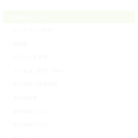
その他のメニュー
ピックアップ症例
症例集
終了した患者様
よくあるご質問（Q&A）
矯正歯科の基礎知識
歯科用語集
歯列矯正コラム
矯正歯科ブログ