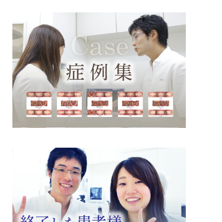
切端咬合（上下前歯の先端が当た
る）
開咬（オープンバイト）
成人の正中のずれ（前歯の中心の
ずれ）
小児の正中のずれ（前歯の中心の
ずれ）
埋伏歯（埋まっている歯）
乳歯の受け口（反対咬合）
部分的叢生（部分的でこぼこ）
顎変形症（骨格による不正）
ガミースマイル（歯茎露出）
大人の矯正治療例と解説
叢生の治療例