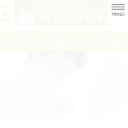
お悩みから探す
矯正治療の流れ
アクセス・診療時間