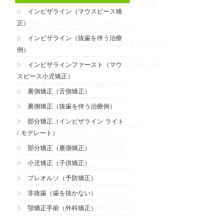
切端咬合（上下前歯の先端があたる） (32)
インビザライン（マウスピース矯
正）
開咬（オープンバイト） (43)
インビザライン（抜歯を伴う治療
成人の正中のずれ（前歯の中心のずれ） (79)
例）
インビザラインファースト（マウ
小児の正中のずれ（前歯の中心のずれ） (5)
スピース小児矯正）
埋伏歯（埋まっている歯） (8)
裏側矯正（舌側矯正）
乳歯の受け口 (22)
裏側矯正（抜歯を伴う治療例）
部分矯正（インビザライン ライト
部分的叢生（部分的でこぼこ） (101)
/ モデレート）
顎変形症（骨格による不正） (2)
部分矯正（裏側矯正）
小児矯正（子供矯正）
40代の矯正治療例 (50)
プレオルソ（予防矯正）
50代の矯正治療例 (20)
非抜歯（歯を抜かない）
再矯正治療（後戻り・失敗） (57)
顎矯正手術（外科矯正）