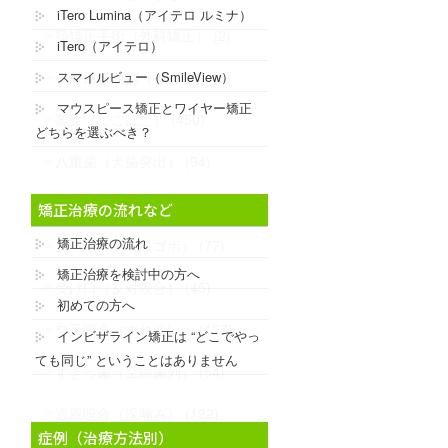
iTero Lumina（アイテロ ルミナ）
顎矯正手術（外科矯正） (2)
iTero（アイテロ）
スマイルビュー（SmileView）
一般歯科連携（被せ物） (6)
マウスピース矯正とワイヤー矯正
叢生（でこぼこ） (450)
どちらを選ぶべき？
八重歯（犬歯突出） (94)
出っ歯（上顎前突） (235)
矯正治療の流れなど
矯正治療の流れ
上下顎前突（口ゴボ） (77)
矯正治療を検討中の方へ
受け口（反対咬合） (45)
初めての方へ
交叉咬合（すれ違い） (127)
インビザライン矯正は “どこでやっ
ても同じ” ということはありません
すきっ歯（空隙歯列） (54)
過蓋咬合（深噛み） (122)
症例（治療方法別）