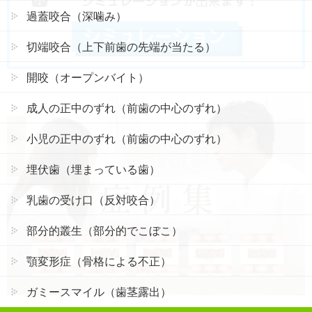
過蓋咬合（深噛み）
切端咬合（上下前歯の先端が当たる）
開咬（オープンバイト）
成人の正中のずれ（前歯の中心のずれ）
小児の正中のずれ（前歯の中心のずれ）
埋伏歯（埋まっている歯）
乳歯の受け口（反対咬合）
部分的叢生（部分的でこぼこ）
顎変形症（骨格による不正）
ガミースマイル（歯茎露出）