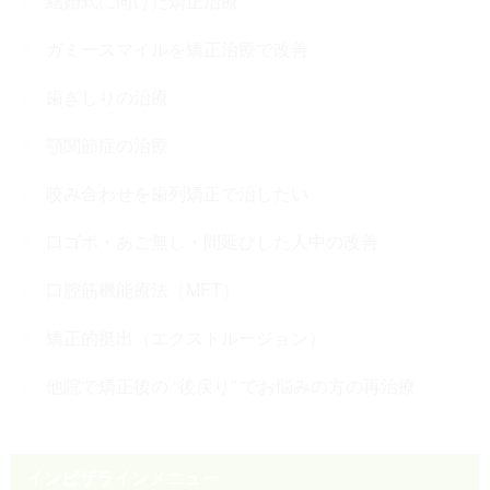
結婚式に向けた矯正治療
ガミースマイルを矯正治療で改善
歯ぎしりの治療
顎関節症の治療
咬み合わせを歯列矯正で治したい
口ゴボ・あご無し・間延びした人中の改善
口腔筋機能療法（MFT）
矯正的挺出（エクストルージョン）
他院で矯正後の “後戻り” でお悩みの方の再治療
インビザラインメニュー