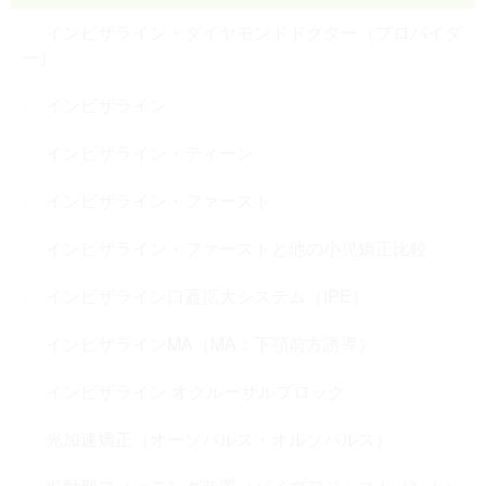
インビザライン・ダイヤモンドドクター（プロバイダ
ー）
インビザライン
インビザライン・ティーン
インビザライン・ファースト
インビザライン・ファーストと他の小児矯正比較
インビザライン口蓋拡大システム（IPE）
インビザラインMA（MA：下顎前方誘導）
インビザライン オクルーザルブロック
光加速矯正（オーソパルス・オルソパルス）