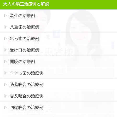
大人の矯正治療例と解説
叢生の治療例
八重歯の治療例
出っ歯の治療例
受け口の治療例
開咬の治療例
すきっ歯の治療例
過蓋咬合の治療例
交叉咬合の治療例
切端咬合の治療例