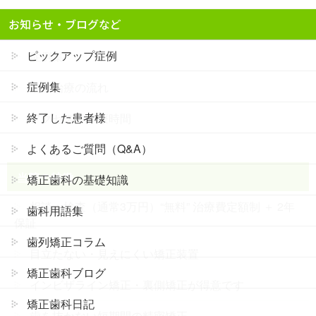
お知らせ・ブログなど
お悩みから探す矯正治療
ピックアップ症例
症例集
症例集
矯正治療の流れ
終了した患者様
アクセス・診療時間
よくあるご質問（Q&A）
当院の特徴
矯正歯科の基礎知識
相談＋検査（通常3万円）“無料” 治療費定額制 ＋ 2年
歯科用語集
保証
歯列矯正コラム
目立たない・見えにくい矯正装置
矯正歯科ブログ
インビザライン矯正・裏側矯正が得意です
矯正歯科日記
歯を抜かない短期間の精密矯正