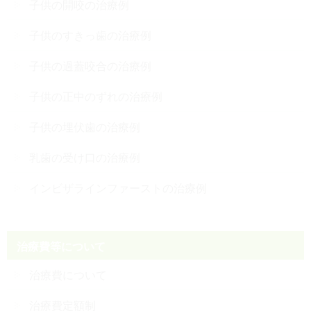
子供の開咬の治療例
子供のすきっ歯の治療例
子供の過蓋咬合の治療例
子供の正中のずれの治療例
子供の埋伏歯の治療例
乳歯の受け口の治療例
インビザラインファーストの治療例
治療費等について
治療費について
治療費定額制