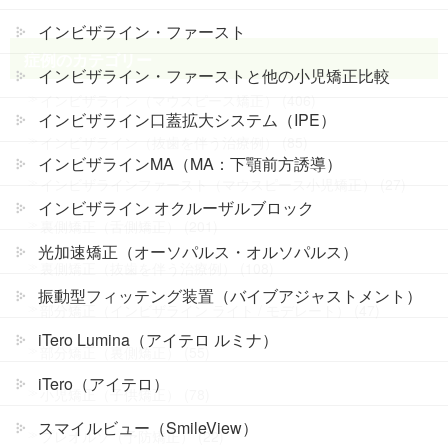
インビザライン・ファースト
症例のカテゴリー
インビザライン・ファーストと他の小児矯正比較
インビザライン（マウスピース矯正） (406)
インビザライン口蓋拡大システム（IPE）
インビザライン（抜歯を伴う治療例） (85)
インビザラインMA（MA：下顎前方誘導）
インビザラインファースト（マウスピース小児矯正） (27)
インビザライン オクルーザルブロック
裏側矯正（舌側矯正） (201)
光加速矯正（オーソパルス・オルソパルス）
裏側矯正（抜歯を伴う治療例） (108)
振動型フィッテング装置（バイブアジャストメント）
部分矯正（インビザライン ライト / モデレート） (47)
iTero Lumina（アイテロ ルミナ）
部分矯正（裏側矯正） (55)
iTero（アイテロ）
小児矯正（子供矯正） (78)
スマイルビュー（SmileView）
プレオルソ（予防矯正） (22)