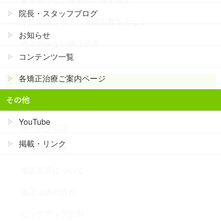
院長・スタッフブログ
来院間隔を長く、来院回数を少なく
お知らせ
痛みの少ない矯正治療
コンテンツ一覧
各矯正治療ご案内ページ
矯正治療について
その他
美しい笑顔を作る5つのポイント
YouTube
歯列矯正とは
掲載・リンク
歯並びの症状
矯正装置について
矯正治療の流れ
ピックアップ症例