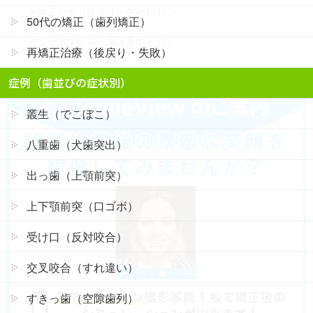
再矯正治療（後戻り・失敗） (57)
50代の矯正（歯列矯正）
ガミースマイル（歯茎露出） (2)
再矯正治療（後戻り・失敗）
症例（歯並びの症状別）
叢生（でこぼこ）
八重歯（犬歯突出）
出っ歯（上顎前突）
上下顎前突（口ゴボ）
受け口（反対咬合）
交叉咬合（すれ違い）
すきっ歯（空隙歯列）