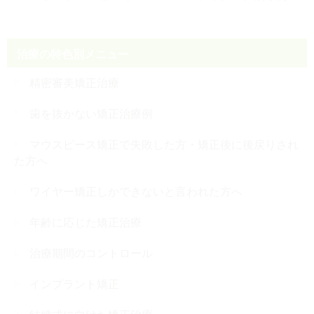
治療の特色別メニュー
精密審美矯正治療
歯を抜かない矯正治療例
マウスピース矯正で失敗した方・矯正後に後戻りされ
た方へ
ワイヤー矯正しかできないと言われた方へ
年齢に応じた矯正治療
治療期間のコントロール
インプラント矯正