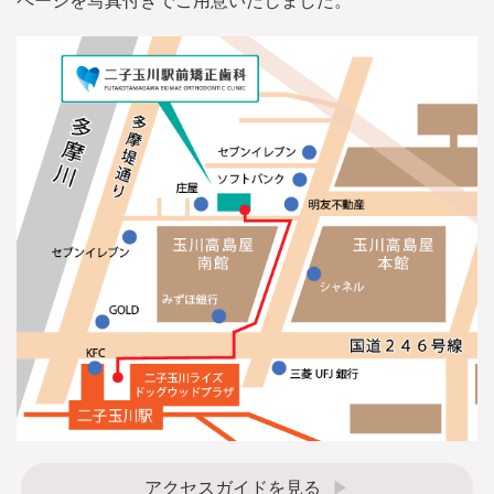
アクセスガイドを見る