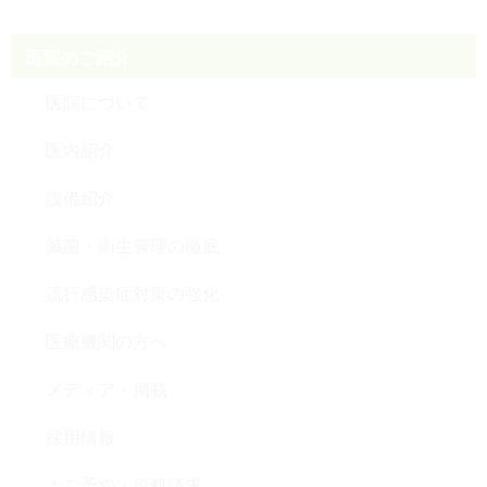
医院のご紹介
医院について
医内紹介
設備紹介
滅菌・衛生管理の徹底
流行感染症対策の強化
医療機関の方へ
メディア・掲載
採用情報
＊ご予約・資料請求