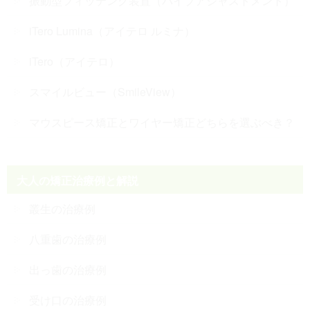
振動型フィッテング装置（バイブアジャストメント）
iTero Lumina（アイテロ ルミナ）
iTero（アイテロ）
スマイルビュー（SmileView）
マウスピース矯正とワイヤー矯正どちらを選ぶべき？
大人の矯正治療例と解説
叢生の治療例
八重歯の治療例
出っ歯の治療例
受け口の治療例