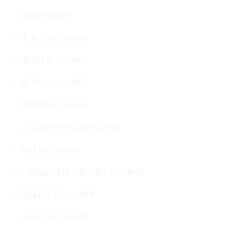
開咬の治療例
すきっ歯の治療例
過蓋咬合の治療例
交叉咬合の治療例
切端咬合の治療例
大人の正中のずれの治療例
埋伏歯の治療例
一般歯科連携（被せ物）の治療例
顎矯正手術の治療例
40代の矯正治療例