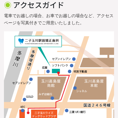
◉
アクセスガイド
電車でお越しの場合、お車でお越しの場合など、アクセス
ページを写真付きでご用意いたしました。