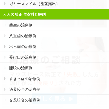
ガミースマイル（歯茎露出）
大人の矯正治療例と解説
叢生の治療例
八重歯の治療例
出っ歯の治療例
受け口の治療例
開咬の治療例
すきっ歯の治療例
過蓋咬合の治療例
交叉咬合の治療例