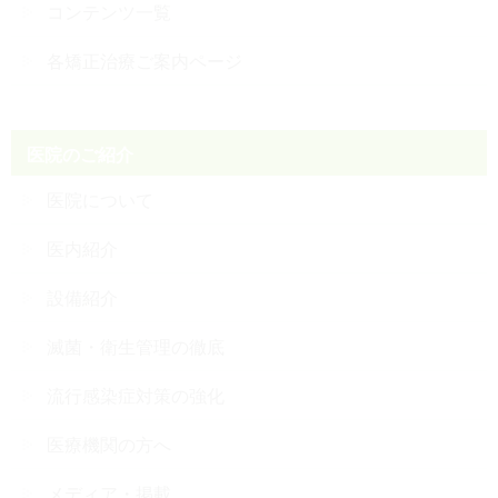
コンテンツ一覧
各矯正治療ご案内ページ
医院のご紹介
医院について
医内紹介
設備紹介
滅菌・衛生管理の徹底
流行感染症対策の強化
医療機関の方へ
メディア・掲載