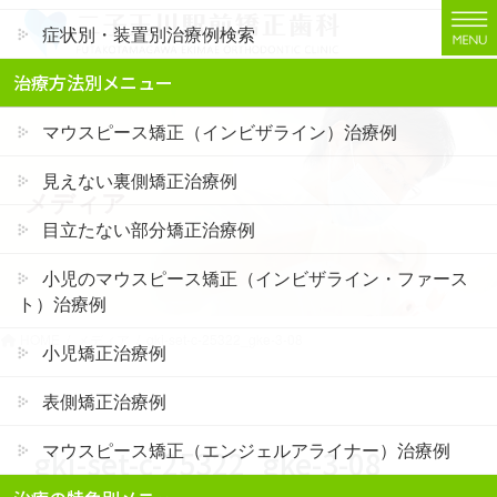
コ
ナ
症状別・装置別治療例検索
ン
ビ
テ
ゲ
二子玉川でインビザライン矯正・裏側矯正なら「二子玉川駅前矯正歯科」
治療方法別メニュー
ン
ー
ツ
シ
マウスピース矯正（インビザライン）治療例
に
ョ
移
ン
見えない裏側矯正治療例
メディア
動
に
移
目立たない部分矯正治療例
動
小児のマウスピース矯正（インビザライン・ファース
ト）治療例
HOME
メディア
gkj-set-c-25322_gke-3-08
小児矯正治療例
表側矯正治療例
マウスピース矯正（エンジェルアライナー）治療例
gkj-set-c-25322_gke-3-08