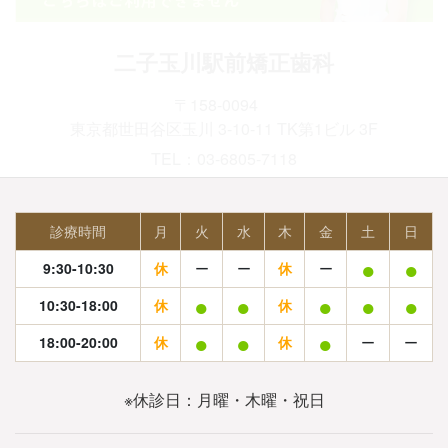
二子玉川駅前矯正歯科
〒158-0094
東京都世田谷区玉川 3-10-11 TK第1ビル 3F
TEL：03-6805-7118
診療時間
月
火
水
木
金
土
日
●
●
9:30-10:30
休
ー
ー
休
ー
●
●
●
●
●
10:30-18:00
休
休
●
●
●
18:00-20:00
休
休
ー
ー
※休診日：月曜・木曜・祝日