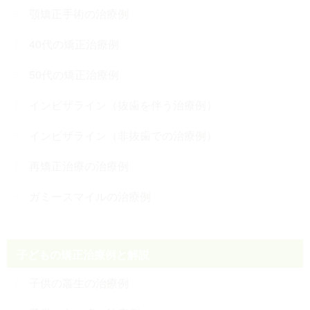
顎矯正手術の治療例
40代の矯正治療例
50代の矯正治療例
インビザライン（抜歯を伴う治療例）
インビザライン（非抜歯での治療例）
再矯正治療の治療例
ガミースマイルの治療例
子どもの矯正治療例と解説
子供の叢生の治療例