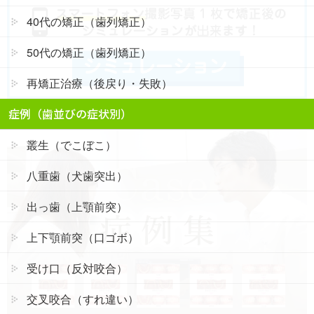
40代の矯正（歯列矯正）
50代の矯正（歯列矯正）
再矯正治療（後戻り・失敗）
症例（歯並びの症状別）
叢生（でこぼこ）
八重歯（犬歯突出）
出っ歯（上顎前突）
上下顎前突（口ゴボ）
受け口（反対咬合）
交叉咬合（すれ違い）