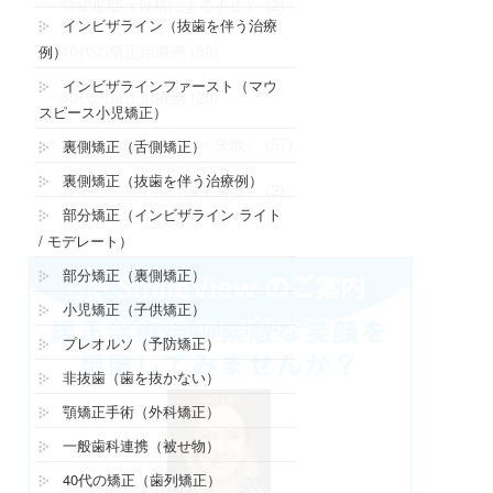
顎変形症（骨格による不正） (2)
インビザライン（抜歯を伴う治療
40代の矯正治療例 (50)
例）
インビザラインファースト（マウ
50代の矯正治療例 (20)
スピース小児矯正）
再矯正治療（後戻り・失敗） (57)
裏側矯正（舌側矯正）
裏側矯正（抜歯を伴う治療例）
ガミースマイル（歯茎露出） (2)
部分矯正（インビザライン ライト
/ モデレート）
部分矯正（裏側矯正）
小児矯正（子供矯正）
プレオルソ（予防矯正）
非抜歯（歯を抜かない）
顎矯正手術（外科矯正）
一般歯科連携（被せ物）
40代の矯正（歯列矯正）