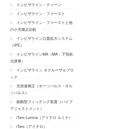
インビザライン・ティーン
部分矯正（裏側矯正） (55)
インビザライン・ファースト
小児矯正（子供矯正） (78)
インビザライン・ファーストと他
の小児矯正比較
プレオルソ（予防矯正） (22)
インビザライン口蓋拡大システム
非抜歯（歯を抜かない） (416)
（IPE）
顎矯正手術（外科矯正） (2)
インビザラインMA（MA：下顎前
方誘導）
一般歯科連携（被せ物） (6)
インビザライン オクルーザルブロ
ック
叢生（でこぼこ） (448)
光加速矯正（オーソパルス・オル
八重歯（犬歯突出） (94)
ソパルス）
振動型フィッテング装置（バイブ
出っ歯（上顎前突） (234)
アジャストメント）
上下顎前突（口ゴボ） (76)
iTero Lumina（アイテロ ルミナ）
受け口（反対咬合） (44)
iTero（アイテロ）