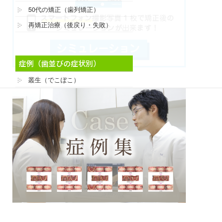
50代の矯正（歯列矯正）
再矯正治療（後戻り・失敗）
症例（歯並びの症状別）
叢生（でこぼこ）
八重歯（犬歯突出）
出っ歯（上顎前突）
上下顎前突（口ゴボ）
受け口（反対咬合）
交叉咬合（すれ違い）
すきっ歯（空隙歯列）
過蓋咬合（深噛み）
切端咬合（上下前歯の先端が当た
る）