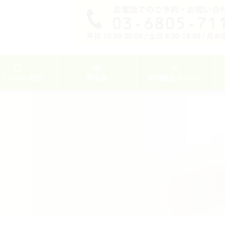
クリニック紹介
料金表
歯列矯正メニュー