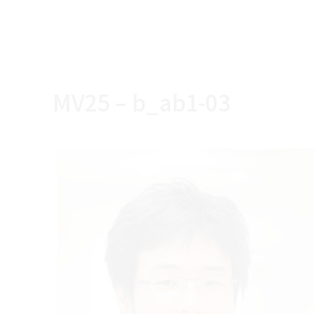
MV25 – b_ab1-03