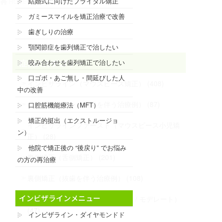
結婚式に向けたブライダル矯正
HOME
メディア
MV25 – b_ab1-03
ガミースマイルを矯正治療で改善
歯ぎしりの治療
顎関節症を歯列矯正で治したい
咬み合わせを歯列矯正で治したい
症例のカテゴリー
口ゴボ・あご無し・間延びした人
インビザライン（マウスピース矯正） (408)
中の改善
インビザライン（抜歯を伴う治療例） (87)
口腔筋機能療法（MFT）
矯正的挺出（エクストルージョ
インビザラインファースト（マウスピース小児矯
ン）
正） (28)
他院で矯正後の “後戻り” でお悩み
裏側矯正（舌側矯正） (201)
の方の再治療
裏側矯正（抜歯を伴う治療例） (108)
インビザラインメニュー
部分矯正（インビザライン ライト / モデレート）
(47)
インビザライン・ダイヤモンドド