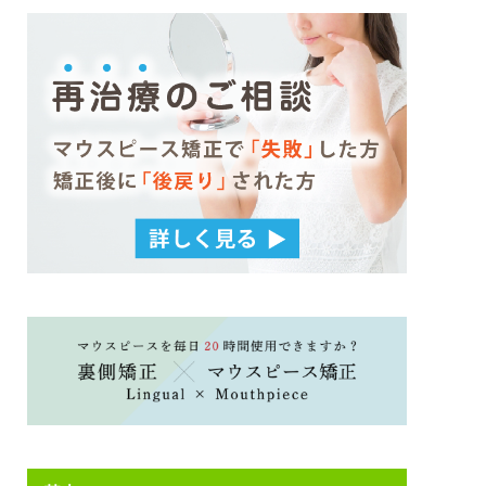
八重歯の治療例
出っ歯の治療例
受け口の治療例
開咬の治療例
すきっ歯の治療例
過蓋咬合の治療例
交叉咬合の治療例
切端咬合の治療例
大人の正中のずれの治療例
埋伏歯の治療例
一般歯科連携（被せ物）の治療例
顎矯正手術の治療例
40代の矯正治療例
50代の矯正治療例