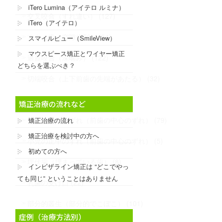
iTero Lumina（アイテロ ルミナ）
交叉咬合（すれ違い） (127)
iTero（アイテロ）
すきっ歯（空隙歯列） (54)
スマイルビュー（SmileView）
マウスピース矯正とワイヤー矯正
過蓋咬合（深噛み） (122)
どちらを選ぶべき？
切端咬合（上下前歯の先端があたる） (32)
開咬（オープンバイト） (43)
矯正治療の流れなど
成人の正中のずれ（前歯の中心のずれ） (79)
矯正治療の流れ
矯正治療を検討中の方へ
小児の正中のずれ（前歯の中心のずれ） (5)
初めての方へ
埋伏歯（埋まっている歯） (8)
インビザライン矯正は “どこでやっ
ても同じ” ということはありません
乳歯の受け口 (22)
部分的叢生（部分的でこぼこ） (101)
症例（治療方法別）