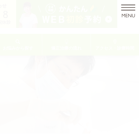
お悩みから探す
矯正治療の流れ
アクセス・診療時間