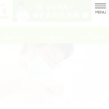
お悩みから探す
矯正治療の流れ
アクセス・診療時間