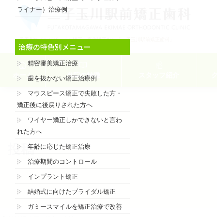
コ
ナ
ライナー）治療例
ン
ビ
テ
ゲ
ン
ー
二子玉川でインビザライン矯正・裏側矯正なら「二子玉川駅前矯正歯科」
治療の特色別メニュー
ツ
シ
に
ョ
精密審美矯正治療
移
ン
ホーム
当院の特徴
スタッフ紹介
歯を抜かない矯正治療例
動
に
マウスピース矯正で失敗した方・
移
矯正後に後戻りされた方へ
動
ワイヤー矯正しかできないと言わ
れた方へ
投稿
年齢に応じた矯正治療
治療期間のコントロール
インプラント矯正
結婚式に向けたブライダル矯正
ガミースマイルを矯正治療で改善