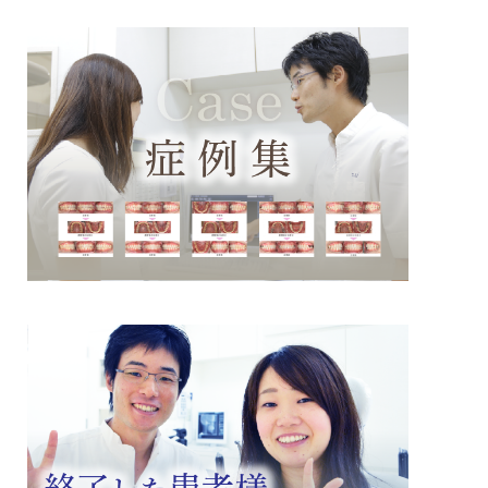
開咬（オープンバイト）
成人の正中のずれ（前歯の中心の
ずれ）
小児の正中のずれ（前歯の中心の
ずれ）
埋伏歯（埋まっている歯）
乳歯の受け口（反対咬合）
部分的叢生（部分的でこぼこ）
顎変形症（骨格による不正）
ガミースマイル（歯茎露出）
大人の矯正治療例と解説
叢生の治療例
八重歯の治療例