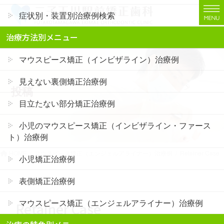
コ
ナ
症状別・装置別治療例検索
ン
ビ
テ
ゲ
二子玉川でインビザライン矯正・裏側矯正なら「二子玉川駅前矯正歯科」
治療方法別メニュー
ン
ー
ツ
シ
マウスピース矯正（インビザライン）治療例
に
ョ
移
ン
見えない裏側矯正治療例
投稿
動
に
移
目立たない部分矯正治療例
動
小児のマウスピース矯正（インビザライン・ファース
ト）治療例
HOME
マウスピース矯正（エンジェルアライナー）治療例
Retainer Case
小児矯正治療例
表側矯正治療例
マウスピース矯正（エンジェルアライナー）治療例
Retainer Case