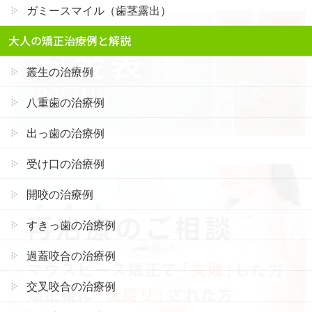
ガミースマイル（歯茎露出）
大人の矯正治療例と解説
叢生の治療例
八重歯の治療例
出っ歯の治療例
受け口の治療例
開咬の治療例
すきっ歯の治療例
過蓋咬合の治療例
交叉咬合の治療例