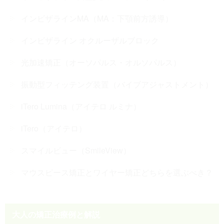
インビザラインMA（MA：下顎前方誘導）
インビザライン オクルーザルブロック
光加速矯正（オーソパルス・オルソパルス）
振動型フィッテング装置（バイブアジャストメント）
iTero Lumina（アイテロ ルミナ）
iTero（アイテロ）
スマイルビュー（SmileView）
マウスピース矯正とワイヤー矯正どちらを選ぶべき？
大人の矯正治療例と解説