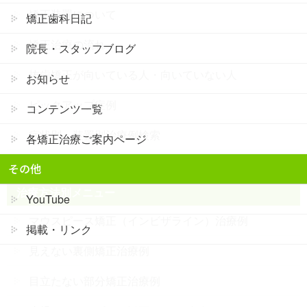
矯正装置について
矯正歯科日記
矯正治療の流れ
院長・スタッフブログ
抜歯矯正が向いている人・向いていない人
お知らせ
ピックアップ症例
コンテンツ一覧
症状別・装置別治療例検索
各矯正治療ご案内ページ
その他
治療方法別メニュー
YouTube
マウスピース矯正（インビザライン）治療例
掲載・リンク
見えない裏側矯正治療例
目立たない部分矯正治療例