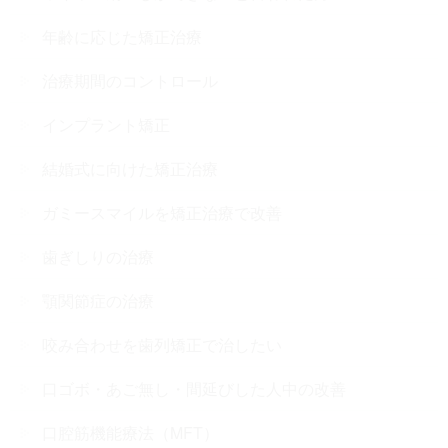
年齢に応じた矯正治療
治療期間のコントロール
インプラント矯正
結婚式に向けた矯正治療
ガミースマイルを矯正治療で改善
歯ぎしりの治療
顎関節症の治療
咬み合わせを歯列矯正で治したい
口ゴボ・あご無し・間延びした人中の改善
口腔筋機能療法（MFT）