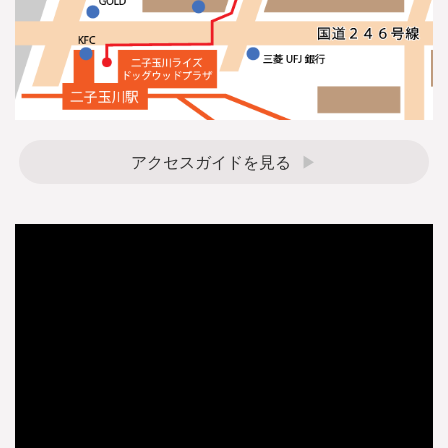
アクセスガイドを見る