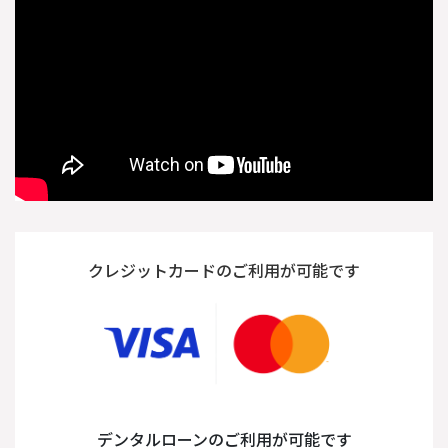
クレジットカードのご利用が可能です
デンタルローンのご利用が可能です