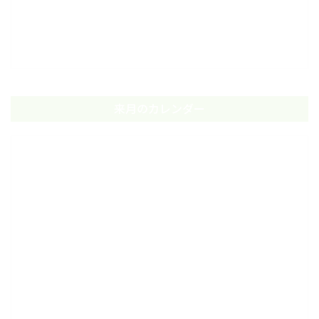
来月のカレンダー