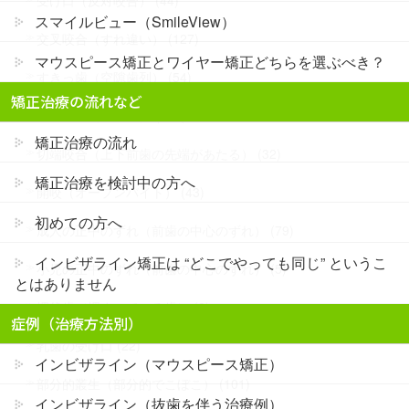
スマイルビュー（SmileView）
交叉咬合（すれ違い） (127)
マウスピース矯正とワイヤー矯正どちらを選ぶべき？
すきっ歯（空隙歯列） (54)
矯正治療の流れなど
過蓋咬合（深噛み） (122)
矯正治療の流れ
切端咬合（上下前歯の先端があたる） (32)
矯正治療を検討中の方へ
開咬（オープンバイト） (43)
初めての方へ
成人の正中のずれ（前歯の中心のずれ） (79)
インビザライン矯正は “どこでやっても同じ” というこ
小児の正中のずれ（前歯の中心のずれ） (5)
とはありません
埋伏歯（埋まっている歯） (8)
症例（治療方法別）
乳歯の受け口 (22)
インビザライン（マウスピース矯正）
部分的叢生（部分的でこぼこ） (101)
インビザライン（抜歯を伴う治療例）