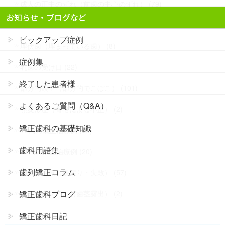
成人の正中のずれ（前歯の中心のずれ） (79)
お知らせ・ブログなど
小児の正中のずれ（前歯の中心のずれ） (5)
ピックアップ症例
埋伏歯（埋まっている歯） (8)
症例集
乳歯の受け口 (22)
終了した患者様
部分的叢生（部分的でこぼこ） (101)
よくあるご質問（Q&A）
顎変形症（骨格による不正） (2)
矯正歯科の基礎知識
40代の矯正治療例 (50)
歯科用語集
50代の矯正治療例 (20)
歯列矯正コラム
再矯正治療（後戻り・失敗） (57)
矯正歯科ブログ
ガミースマイル（歯茎露出） (2)
矯正歯科日記