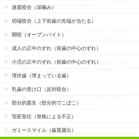
の痛みを抑える方法を解説！
過蓋咬合（深噛み）
切端咬合（上下前歯の先端が当たる）
二子玉川で歯列矯正をお考えの方へ！表側か
開咬（オープンバイト）
らでも目立たない矯正治療方法を解説!
成人の正中のずれ（前歯の中心のずれ）
小児の正中のずれ（前歯の中心のずれ）
世田谷区の子供矯正歯科をお探しの方へ！矯
正は子供の成長を阻害しないのか解説！
埋伏歯（埋まっている歯）
乳歯の受け口（反対咬合）
二子玉川で歯列矯正をお考えの方へ！目立た
ない裏側矯正について解説！
部分的叢生（部分的でこぼこ）
顎変形症（骨格による不正）
ガミースマイル（歯茎露出）
カテゴリー