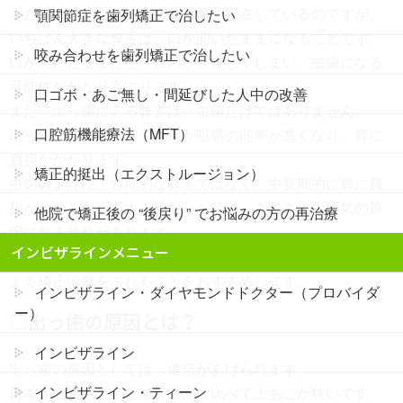
また、出っ歯による弊害は、多く存在しているのですが、
顎関節症を歯列矯正で治したい
いちばん大きな弊害は、口が開いたままになることです。
咬み合わせを歯列矯正で治したい
口が開いたままだと、口内が乾燥してしまい、虫歯になる
可能性がかなり高まります。
口ゴボ・あご無し・間延びした人中の改善
また、出っ歯による弊害は、虫歯だけではありません。
口腔筋機能療法（MFT）
出っ歯が原因で、お子さんが咀嚼の能率が悪くなり、胃に
負担がかかります。
矯正的挺出（エクストルージョン）
虫歯のように、短期的な弊害ではなく、中長期的に胃に負
担がかかるため、大人になった時に、さまざまな病気の原
他院で矯正後の “後戻り” でお悩みの方の再治療
因になる恐れがあります。
インビザラインメニュー
そのため、お子さんが子供の時期に、マウスピースなどに
よる矯正治療をされることをおすすめします。
インビザライン・ダイヤモンドドクター（プロバイダ
ー）
□出っ歯の原因とは？
インビザライン
出っ歯の原因としては、遺伝があげられます。
インビザライン・ティーン
日本人は、もともと海外の方に比べて上あごが狭いです。