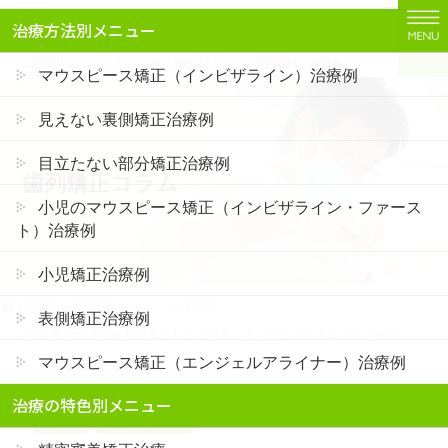
コ
ナ
治療方法別メニュー
ン
ビ
テ
ゲ
二子玉川でインビザライン矯正・裏側矯正なら「二子玉川駅前矯正歯科」
マウスピース矯正（インビザライン）治療例
ン
ー
ツ
シ
見えない裏側矯正治療例
に
ョ
移
ン
目立たない部分矯正治療例
歯列矯正コラム
動
に
移
小児のマウスピース矯正（インビザライン・ファース
動
ト）治療例
小児矯正治療例
HOME
歯列矯正コラム
小児矯正
表側矯正治療例
二子玉川で子供の歯列矯正をお考えの方｜出っ歯をマウスピースで解消
マウスピース矯正（エンジェルアライナー）治療例
治療の特色別メニュー
小児矯正
マウスピース矯正