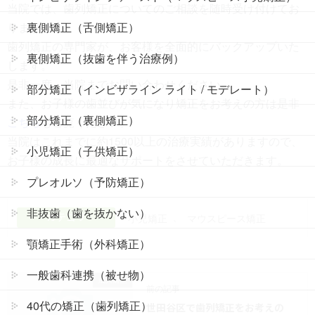
当院では、歯列矯正についてのご相談を随時受け付けてお
ります。
裏側矯正（舌側矯正）
歯列矯正の専門家が、お客様を全面的にバックアップいた
裏側矯正（抜歯を伴う治療例）
します。
是非一度、当院までお問い合わせください。
部分矯正（インビザライン ライト / モデレート）
また、お子様の歯並びが気になり矯正をお考えの方は是非
部分矯正（裏側矯正）
こちら
もご覧ください。
当院はこれまでに約1500以上の治療実績がありますので、
小児矯正（子供矯正）
お子様の成長に最適なサポートをさせていただきます。
プレオルソ（予防矯正）
非抜歯（歯を抜かない）
カテゴリ
小児矯正
、
マウスピース矯正
顎矯正手術（外科矯正）
一般歯科連携（被せ物）
成人矯正
前の記事
40代の矯正（歯列矯正）
世田谷区で歯列矯正をお考えの