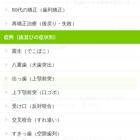
方！抜歯にかかる費用を解説しま
す！
50代の矯正（歯列矯正）
再矯正治療（後戻り・失敗）
成人矯正
次の記事
症例（歯並びの症状別）
二子玉川の方へ｜矯正歯科で実施
できる？大人の歯列矯正の例
叢生（でこぼこ）
八重歯（犬歯突出）
出っ歯（上顎前突）
最近の投稿
上下顎前突（口ゴボ）
睡眠中の歯ぎしりと食物繊維摂取量の関連を
世界で初めて発見 ～ 岡山大学
受け口（反対咬合）
交叉咬合（すれ違い）
すきっ歯（空隙歯列）
世田谷区で歯列矯正をお考えの方へ！治療中