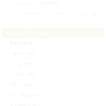
スマイルビュー（SmileView）
マウスピース矯正とワイヤー矯正どちらを選ぶべき？
大人の矯正治療例と解説
叢生の治療例
八重歯の治療例
出っ歯の治療例
受け口の治療例
開咬の治療例
すきっ歯の治療例
過蓋咬合の治療例