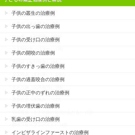
叢生（でこぼこ） (448)
子供の叢生の治療例
八重歯（犬歯突出） (94)
子供の出っ歯の治療例
出っ歯（上顎前突） (234)
子供の受け口の治療例
上下顎前突（口ゴボ） (76)
子供の開咬の治療例
受け口（反対咬合） (44)
子供のすきっ歯の治療例
交叉咬合（すれ違い） (127)
子供の過蓋咬合の治療例
すきっ歯（空隙歯列） (54)
子供の正中のずれの治療例
過蓋咬合（深噛み） (122)
子供の埋伏歯の治療例
切端咬合（上下前歯の先端があたる） (32)
乳歯の受け口の治療例
開咬（オープンバイト） (43)
インビザラインファーストの治療例