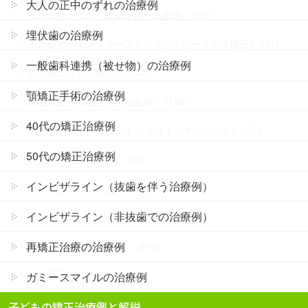
大人の正中のずれの治療例
インビザライン（抜歯を伴う治療例） (85)
埋伏歯の治療例
インビザラインファースト（マウスピース小児矯正） (27)
一般歯科連携（被せ物）の治療例
裏側矯正（舌側矯正） (201)
顎矯正手術の治療例
裏側矯正（抜歯を伴う治療例） (108)
40代の矯正治療例
部分矯正（インビザライン ライト / モデレート） (47)
50代の矯正治療例
部分矯正（裏側矯正） (55)
インビザライン（抜歯を伴う治療例）
小児矯正（子供矯正） (78)
インビザライン（非抜歯での治療例）
プレオルソ（予防矯正） (22)
再矯正治療の治療例
非抜歯（歯を抜かない） (416)
顎矯正手術（外科矯正） (2)
ガミースマイルの治療例
一般歯科連携（被せ物） (6)
子どもの矯正治療例と解説