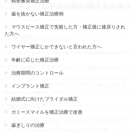
精密審美矯正治療
二子玉川で子供の歯列矯正をお考え
歯を抜かない矯正治療例
マウスピース矯正で失敗した方・矯正後に後戻りされ
二子玉川で歯列矯正をお考えの方はいませんか？
た方へ
「子供の歯並びを良くしたい」
「子供の出っ歯を治したい」
ワイヤー矯正しかできないと言われた方へ
このように、お子さんの出っ歯についてお悩みの方が多く
年齢に応じた矯正治療
いらっしゃると思います。
しかし、実際に、どのようにすれば出っ歯が治るのかわか
治療期間のコントロール
りませんよね。
そこで今回は、子供用のマウスピースが出っ歯に効果があ
インプラント矯正
るのかについて解説します！
結婚式に向けたブライダル矯正
□出っ歯とは？
ガミースマイルを矯正治療で改善
出っ歯とは、その名の通り、上の前歯が上に傾いているこ
歯ぎしりの治療
とや、下あごが後ろの位置にあることを指します。