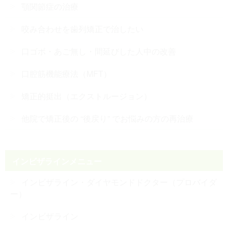
顎関節症の治療
咬み合わせを歯列矯正で治したい
口ゴボ・あご無し・間延びした人中の改善
口腔筋機能療法（MFT）
矯正的挺出（エクストルージョン）
他院で矯正後の “後戻り” でお悩みの方の再治療
インビザラインメニュー
インビザライン・ダイヤモンドドクター（プロバイダ
ー）
インビザライン