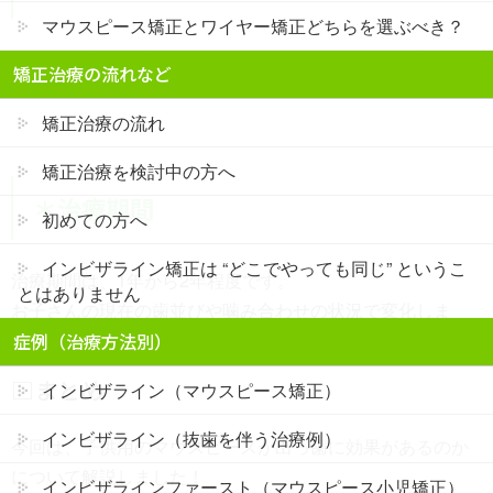
マウスピース矯正とワイヤー矯正どちらを選ぶべき？
依頼する歯科医院にもよりますが、70〜100万円程度で子
矯正治療の流れなど
供用のマウスピース治療ができます。
矯正治療の流れ
矯正治療を検討中の方へ
＊治療期間
初めての方へ
インビザライン矯正は “どこでやっても同じ” というこ
治療期間は、1年から2年程度です。
とはありません
お子さんの現在の歯並びや噛み合わせの状況で変化しま
す。
症例（治療方法別）
□まとめ
インビザライン（マウスピース矯正）
インビザライン（抜歯を伴う治療例）
今回は、子供用のマウスピースが出っ歯に効果があるのか
について解説しました！
インビザラインファースト（マウスピース小児矯正）