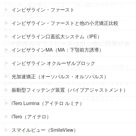
そのため、歯が重なってしまい、出っ歯になりやすいとい
インビザライン・ファースト
われています。
また、口呼吸や指しゃぶりも出っ歯になる原因とされてい
インビザライン・ファーストと他の小児矯正比較
ます。
インビザライン口蓋拡大システム（IPE）
□子供用のマウスピースは出っ歯に効果があ
るのか？
インビザラインMA（MA：下顎前方誘導）
インビザライン オクルーザルブロック
出っ歯の程度が軽い場合は、子供用のマウスピース治療で
対応できます。
光加速矯正（オーソパルス・オルソパルス）
近年のマウスピース矯正のシステムによっては、さまざま
振動型フィッテング装置（バイブアジャストメント）
なタイプの出っ歯に対応できます。
お子さんに合った最適のマウスピースを選びましょう。
iTero Lumina（アイテロ ルミナ）
iTero（アイテロ）
スマイルビュー（SmileView）
＊費用