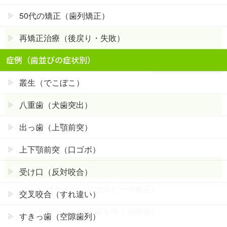
50代の矯正（歯列矯正）
再矯正治療（後戻り・失敗）
検索
症例（歯並びの症状別）
叢生（でこぼこ）
全ての症例
八重歯（犬歯突出）
全ての症例
出っ歯（上顎前突）
上下顎前突（口ゴボ）
治療法のカテゴリー
受け口（反対咬合）
インビザライン（マウスピース矯正）
交叉咬合（すれ違い）
インビザライン（抜歯を伴う治療例）
すきっ歯（空隙歯列）