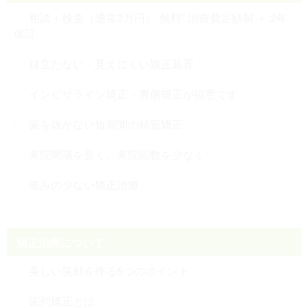
相談＋検査（通常3万円）“無料” 治療費定額制 ＋ 2年
保証
目立たない・見えにくい矯正装置
インビザライン矯正・裏側矯正が得意です
歯を抜かない短期間の精密矯正
来院間隔を長く、来院回数を少なく
痛みの少ない矯正治療
矯正治療について
美しい笑顔を作る5つのポイント
歯列矯正とは