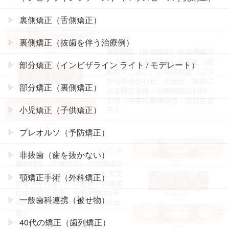
裏側矯正（舌側矯正）
裏側矯正（舌側矯正）
前の記事
裏側矯正（抜歯を伴う治療例）
裏側矯正（舌側矯正）の症例紹介
｜八重歯（犬歯突出）と叢生（前
部分矯正（インビザライン ライト / モデレート）
歯のでこぼこ）と切端咬合（ぶつ
かる咬み合わせ）の症状｜抜歯に
部分矯正（裏側矯正）
よる矯正治療｜治療期間は1年5
か月（神奈川県横浜市・高校生女
小児矯正（子供矯正）
子 ）
プレオルソ（予防矯正）
裏側矯正（舌側矯正）
次の記事
非抜歯（歯を抜かない）
裏側矯正（舌側矯正）の症例紹介
｜叢生（前歯のでこぼこ）と交叉
顎矯正手術（外科矯正）
咬合（すれ違い）の症状｜非抜歯
による矯正治療｜治療期間は1年
一般歯科連携（被せ物）
6か月（神奈川県川崎市・30代女
性 ）
40代の矯正（歯列矯正）