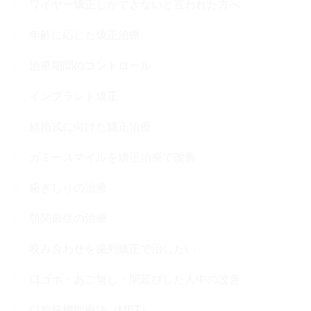
ワイヤー矯正しかできないと言われた方へ
年齢に応じた矯正治療
治療期間のコントロール
インプラント矯正
結婚式に向けた矯正治療
ガミースマイルを矯正治療で改善
歯ぎしりの治療
顎関節症の治療
咬み合わせを歯列矯正で治したい
口ゴボ・あご無し・間延びした人中の改善
口腔筋機能療法（MFT）