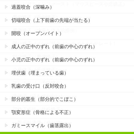
インビザラインファースト（マウスピース小児矯正）
過蓋咬合（深噛み）
裏側矯正（舌側矯正）
切端咬合（上下前歯の先端が当たる）
裏側矯正（抜歯を伴う治療例）
開咬（オープンバイト）
部分矯正（インビザライン ライト / モデレート）
成人の正中のずれ（前歯の中心のずれ）
部分矯正（裏側矯正）
小児の正中のずれ（前歯の中心のずれ）
小児矯正（子供矯正）
埋伏歯（埋まっている歯）
プレオルソ（予防矯正）
乳歯の受け口（反対咬合）
非抜歯（歯を抜かない）
部分的叢生（部分的でこぼこ）
顎矯正手術（外科矯正）
顎変形症（骨格による不正）
一般歯科連携（被せ物）
ガミースマイル（歯茎露出）