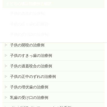
子どもの矯正治療例と解説
子供の叢生の治療例
子供の出っ歯の治療例
子供の受け口の治療例
子供の開咬の治療例
子供のすきっ歯の治療例
子供の過蓋咬合の治療例
子供の正中のずれの治療例
子供の埋伏歯の治療例
乳歯の受け口の治療例