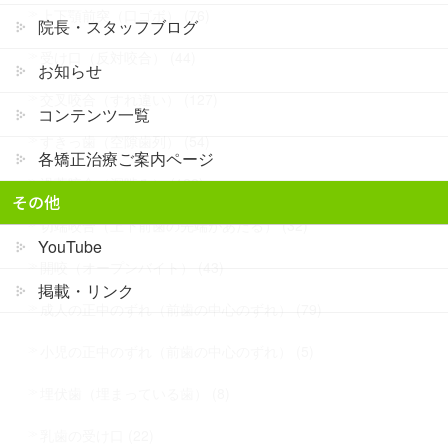
上下顎前突（口ゴボ） (76)
院長・スタッフブログ
受け口（反対咬合） (44)
お知らせ
交叉咬合（すれ違い） (127)
コンテンツ一覧
すきっ歯（空隙歯列） (54)
各矯正治療ご案内ページ
過蓋咬合（深噛み） (122)
その他
切端咬合（上下前歯の先端があたる） (32)
YouTube
開咬（オープンバイト） (43)
掲載・リンク
成人の正中のずれ（前歯の中心のずれ） (79)
小児の正中のずれ（前歯の中心のずれ） (5)
埋伏歯（埋まっている歯） (8)
乳歯の受け口 (22)