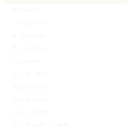
叢生の治療例
八重歯の治療例
出っ歯の治療例
受け口の治療例
開咬の治療例
すきっ歯の治療例
過蓋咬合の治療例
交叉咬合の治療例
切端咬合の治療例
大人の正中のずれの治療例