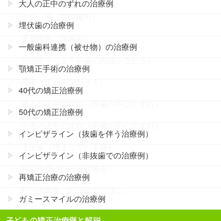
大人の正中のずれの治療例
すきっ歯（空隙歯列）
埋伏歯の治療例
過蓋咬合（深噛み）
一般歯科連携（被せ物）の治療例
切端咬合（上下前歯の先端が当たる）
顎矯正手術の治療例
開咬（オープンバイト）
40代の矯正治療例
成人の正中のずれ（前歯の中心のずれ）
50代の矯正治療例
小児の正中のずれ（前歯の中心のずれ）
インビザライン（抜歯を伴う治療例）
埋伏歯（埋まっている歯）
インビザライン（非抜歯での治療例）
乳歯の受け口（反対咬合）
再矯正治療の治療例
部分的叢生（部分的でこぼこ）
ガミースマイルの治療例
顎変形症（骨格による不正）
子どもの矯正治療例と解説