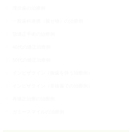
埋伏歯の治療例
一般歯科連携（被せ物）の治療例
顎矯正手術の治療例
40代の矯正治療例
50代の矯正治療例
インビザライン（抜歯を伴う治療例）
インビザライン（非抜歯での治療例）
再矯正治療の治療例
ガミースマイルの治療例