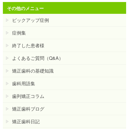
その他のメニュー
ピックアップ症例
症例集
終了した患者様
よくあるご質問（Q&A）
矯正歯科の基礎知識
歯科用語集
歯列矯正コラム
矯正歯科ブログ
矯正歯科日記