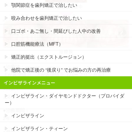
顎関節症を歯列矯正で治したい
咬み合わせを歯列矯正で治したい
口ゴボ・あご無し・間延びした人中の改善
口腔筋機能療法（MFT）
矯正的挺出（エクストルージョン）
●治療法：
他院で矯正後の “後戻り” でお悩みの方の再治療
上が裏側矯正、下が表側矯正（ハーフリンガル）
インビザラインメニュー
●抜歯：
インビザライン・ダイヤモンドドクター（プロバイダ
上2本下2本（小臼歯）
ー）
●治療期間：
インビザライン
2年
インビザライン・ティーン
●費用：