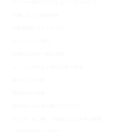
ワイヤー矯正しかできないと言われた方へ
年齢に応じた矯正治療
治療期間のコントロール
インプラント矯正
結婚式に向けた矯正治療
ガミースマイルを矯正治療で改善
歯ぎしりの治療
顎関節症の治療
咬み合わせを歯列矯正で治したい
口ゴボ・あご無し・間延びした人中の改善
口腔筋機能療法（MFT）