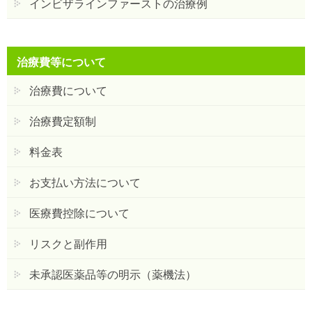
インビザラインファーストの治療例
治療費等について
治療費について
治療費定額制
料金表
お支払い方法について
医療費控除について
リスクと副作用
未承認医薬品等の明示（薬機法）