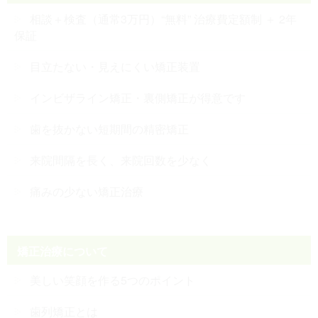
相談＋検査（通常3万円）“無料” 治療費定額制 ＋ 2年
保証
目立たない・見えにくい矯正装置
インビザライン矯正・裏側矯正が得意です
歯を抜かない短期間の精密矯正
来院間隔を長く、来院回数を少なく
痛みの少ない矯正治療
矯正治療について
美しい笑顔を作る5つのポイント
歯列矯正とは