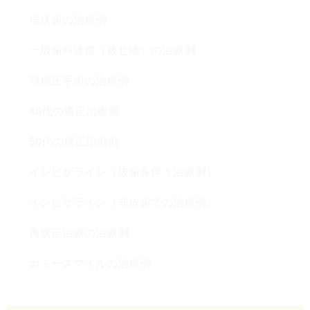
埋伏歯の治療例
一般歯科連携（被せ物）の治療例
顎矯正手術の治療例
40代の矯正治療例
50代の矯正治療例
インビザライン（抜歯を伴う治療例）
インビザライン（非抜歯での治療例）
再矯正治療の治療例
ガミースマイルの治療例