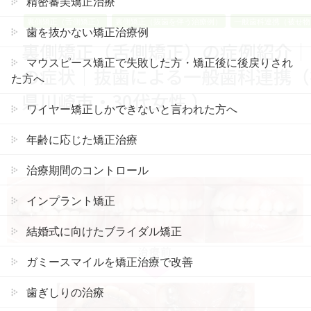
精密審美矯正治療
裏側矯正（舌側矯正）
裏側矯正（抜歯を伴う治療例）
一般歯科連携（被せ物
歯を抜かない矯正治療例
裏側矯正（舌側矯正）の症例紹介｜
マウスピース矯正で失敗した方・矯正後に後戻りされ
の症状｜抜歯による一般歯科連携（
た方へ
県川崎市・30代女性 ）
ワイヤー矯正しかできないと言われた方へ
年齢に応じた矯正治療
治療期間のコントロール
インプラント矯正
結婚式に向けたブライダル矯正
ガミースマイルを矯正治療で改善
歯ぎしりの治療