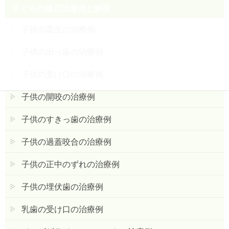
子どもの矯正治療例と解説
子供の叢生の治療例
子供の出っ歯の治療例
子供の受け口の治療例
子供の開咬の治療例
子供のすきっ歯の治療例
子供の過蓋咬合の治療例
子供の正中のずれの治療例
子供の埋伏歯の治療例
乳歯の受け口の治療例