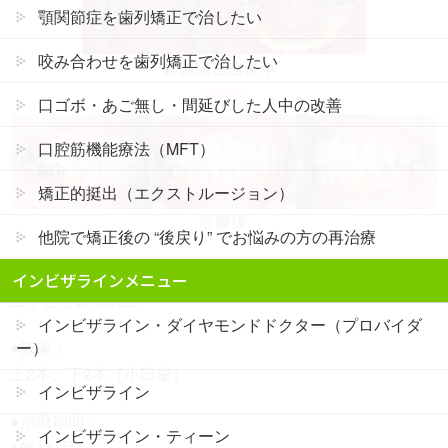
顎関節症を歯列矯正で治したい
咬み合わせを歯列矯正で治したい
口ゴボ・あご無し・間延びした人中の改善
口腔筋機能療法（MFT）
矯正的挺出（エクストルージョン）
他院で矯正後の “後戻り” でお悩みの方の再治療
●治療法：
インビザラインメニュー
上下とも裏側矯正
インビザライン・ダイヤモンドドクター（プロバイダ
●抜歯：
ー）
上2本、下2本（小臼歯）
インビザライン
●治療期間：
インビザライン・ティーン
1年4か月