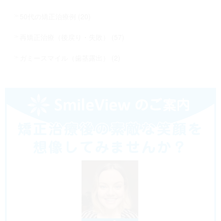
50代の矯正治療例 (20)
再矯正治療（後戻り・失敗） (57)
ガミースマイル（歯茎露出） (2)