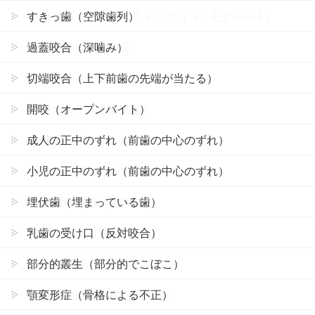
部分矯正（インビザライン ライト / モデレート）
すきっ歯（空隙歯列）
部分矯正（裏側矯正）
過蓋咬合（深噛み）
小児矯正（子供矯正）
切端咬合（上下前歯の先端が当たる）
プレオルソ（予防矯正）
開咬（オープンバイト）
非抜歯（歯を抜かない）
成人の正中のずれ（前歯の中心のずれ）
顎矯正手術（外科矯正）
小児の正中のずれ（前歯の中心のずれ）
一般歯科連携（被せ物）
埋伏歯（埋まっている歯）
40代の矯正（歯列矯正）
乳歯の受け口（反対咬合）
50代の矯正（歯列矯正）
部分的叢生（部分的でこぼこ）
再矯正治療（後戻り・失敗）
顎変形症（骨格による不正）