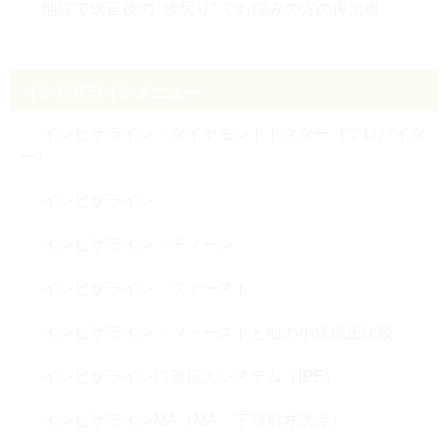
他院で矯正後の “後戻り” でお悩みの方の再治療
インビザラインメニュー
インビザライン・ダイヤモンドドクター（プロバイダ
ー）
インビザライン
インビザライン・ティーン
インビザライン・ファースト
インビザライン・ファーストと他の小児矯正比較
インビザライン口蓋拡大システム（IPE）
インビザラインMA（MA：下顎前方誘導）