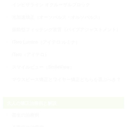
インビザライン オクルーザルブロック
光加速矯正（オーソパルス・オルソパルス）
振動型フィッテング装置（バイブアジャストメント）
iTero Lumina（アイテロ ルミナ）
iTero（アイテロ）
スマイルビュー（SmileView）
マウスピース矯正とワイヤー矯正どちらを選ぶべき？
大人の矯正治療例と解説
叢生の治療例