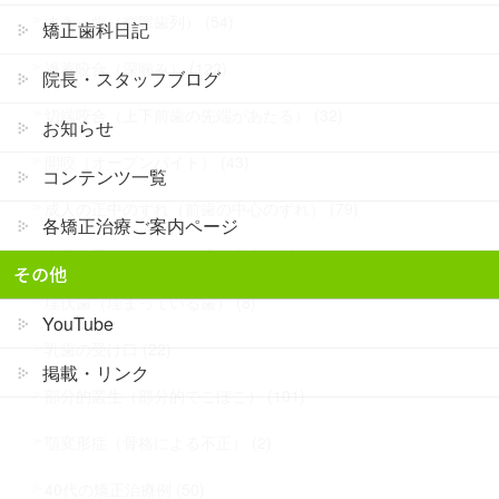
すきっ歯（空隙歯列） (54)
矯正歯科日記
過蓋咬合（深噛み） (122)
院長・スタッフブログ
切端咬合（上下前歯の先端があたる） (32)
お知らせ
開咬（オープンバイト） (43)
コンテンツ一覧
成人の正中のずれ（前歯の中心のずれ） (79)
各矯正治療ご案内ページ
小児の正中のずれ（前歯の中心のずれ） (5)
その他
埋伏歯（埋まっている歯） (8)
YouTube
乳歯の受け口 (22)
掲載・リンク
部分的叢生（部分的でこぼこ） (101)
顎変形症（骨格による不正） (2)
40代の矯正治療例 (50)