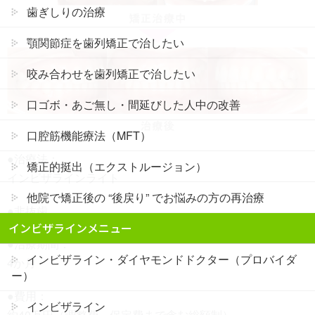
歯ぎしりの治療
顎関節症を歯列矯正で治したい
咬み合わせを歯列矯正で治したい
口ゴボ・あご無し・間延びした人中の改善
口腔筋機能療法（MFT）
●治療法：
矯正的挺出（エクストルージョン）
インビザラインライト
他院で矯正後の “後戻り” でお悩みの方の再治療
●非抜歯
インビザラインメニュー
●治療期間：
インビザライン・ダイヤモンドドクター（プロバイダ
4か月
ー）
●費用：
インビザライン
約40万円（調整費、保定費まで含む総額制）