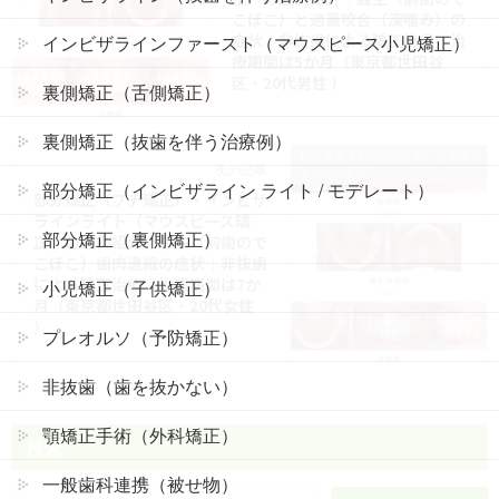
こぼこ）と過蓋咬合（深噛み）の
症状｜非抜歯による矯正治療｜治
インビザラインファースト（マウスピース小児矯正）
療期間は5か月（東京都世田谷
区・20代男性 ）
裏側矯正（舌側矯正）
裏側矯正（抜歯を伴う治療例）
部分矯正（インビザライン ライト /
次の記事
モデレート）
部分矯正（インビザライン ライト / モデレート）
部分矯正（プチ矯正）・インビザ
ラインライト（マウスピース矯
部分矯正（裏側矯正）
正）の症例紹介｜叢生（前歯ので
こぼこ）歯肉退縮の症状｜非抜歯
による矯正治療｜治療期間は7か
小児矯正（子供矯正）
月（東京都世田谷区・20代女性
）
プレオルソ（予防矯正）
非抜歯（歯を抜かない）
顎矯正手術（外科矯正）
検索
一般歯科連携（被せ物）