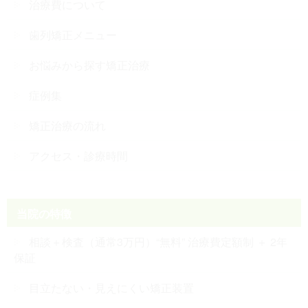
治療費について
歯列矯正メニュー
お悩みから探す矯正治療
症例集
矯正治療の流れ
アクセス・診療時間
当院の特徴
相談＋検査（通常3万円）“無料” 治療費定額制 ＋ 2年
保証
目立たない・見えにくい矯正装置