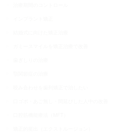
治療期間のコントロール
インプラント矯正
結婚式に向けた矯正治療
ガミースマイルを矯正治療で改善
歯ぎしりの治療
顎関節症の治療
咬み合わせを歯列矯正で治したい
口ゴボ・あご無し・間延びした人中の改善
口腔筋機能療法（MFT）
矯正的挺出（エクストルージョン）