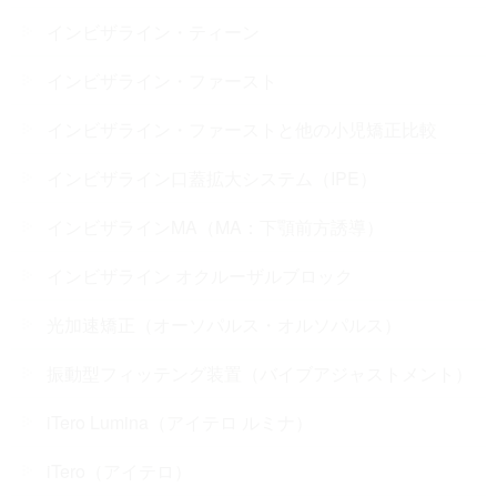
インビザライン・ティーン
インビザライン・ファースト
インビザライン・ファーストと他の小児矯正比較
インビザライン口蓋拡大システム（IPE）
インビザラインMA（MA：下顎前方誘導）
インビザライン オクルーザルブロック
光加速矯正（オーソパルス・オルソパルス）
振動型フィッテング装置（バイブアジャストメント）
iTero Lumina（アイテロ ルミナ）
iTero（アイテロ）