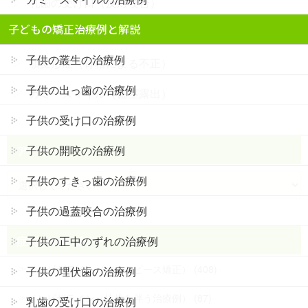
乳歯の受け口（反対咬合）
子どもの矯正治療例と解説
部分的叢生（部分的でこぼこ）
子供の叢生の治療例
顎変形症（骨格による不正）
子供の出っ歯の治療例
ガミースマイル（歯茎露出）
子供の受け口の治療例
子供の開咬の治療例
アーカイブ
子供のすきっ歯の治療例
子供の過蓋咬合の治療例
子供の正中のずれの治療例
症例のカテゴリー
インビザライン（マウスピース矯正） (408)
子供の埋伏歯の治療例
インビザライン（抜歯を伴う治療例） (87)
乳歯の受け口の治療例