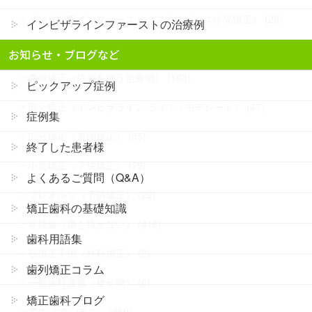
インビザラインファースト（マウスピース小児矯正） (28)
インビザラインファーストの治療例
裏側矯正（舌側矯正） (201)
お知らせ・ブログなど
裏側矯正（抜歯を伴う治療例） (108)
ピックアップ症例
部分矯正（インビザライン ライト / モデレート） (47)
症例集
部分矯正（裏側矯正） (55)
終了した患者様
小児矯正（子供矯正） (79)
よくあるご質問（Q&A）
プレオルソ（予防矯正） (22)
矯正歯科の基礎知識
非抜歯（歯を抜かない） (416)
歯科用語集
顎矯正手術（外科矯正） (2)
歯列矯正コラム
一般歯科連携（被せ物） (6)
矯正歯科ブログ
叢生（でこぼこ） (450)