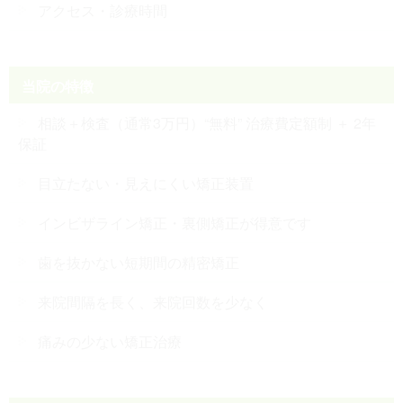
アクセス・診療時間
当院の特徴
相談＋検査（通常3万円）“無料” 治療費定額制 ＋ 2年
保証
目立たない・見えにくい矯正装置
インビザライン矯正・裏側矯正が得意です
歯を抜かない短期間の精密矯正
来院間隔を長く、来院回数を少なく
痛みの少ない矯正治療