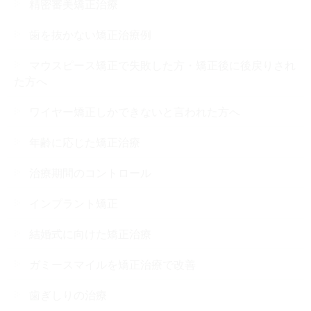
精密審美矯正治療
歯を抜かない矯正治療例
マウスピース矯正で失敗した方・矯正後に後戻りされ
た方へ
ワイヤー矯正しかできないと言われた方へ
年齢に応じた矯正治療
治療期間のコントロール
インプラント矯正
結婚式に向けた矯正治療
ガミースマイルを矯正治療で改善
歯ぎしりの治療