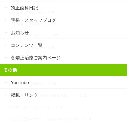
矯正歯科日記
八重歯（犬歯突出） (94)
院長・スタッフブログ
出っ歯（上顎前突） (235)
お知らせ
上下顎前突（口ゴボ） (77)
コンテンツ一覧
受け口（反対咬合） (45)
各矯正治療ご案内ページ
交叉咬合（すれ違い） (127)
その他
すきっ歯（空隙歯列） (54)
YouTube
過蓋咬合（深噛み） (122)
掲載・リンク
切端咬合（上下前歯の先端があたる） (32)
開咬（オープンバイト） (43)
成人の正中のずれ（前歯の中心のずれ） (79)