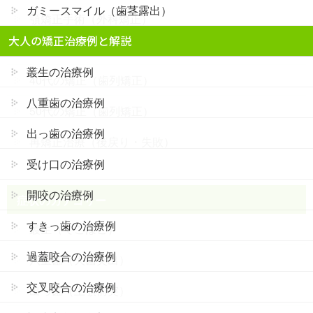
ガミースマイル（歯茎露出）
顎矯正手術（外科矯正）
大人の矯正治療例と解説
一般歯科連携（被せ物）
叢生の治療例
40代の矯正（歯列矯正）
八重歯の治療例
50代の矯正（歯列矯正）
出っ歯の治療例
再矯正治療（後戻り・失敗）
受け口の治療例
開咬の治療例
症状のカテゴリー
すきっ歯の治療例
叢生（でこぼこ）
過蓋咬合の治療例
八重歯（犬歯突出）
交叉咬合の治療例
出っ歯（上顎前突）