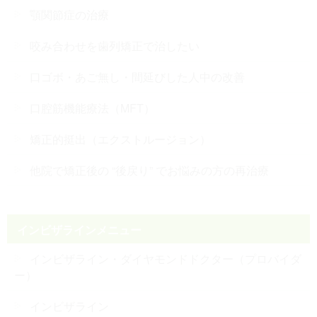
顎関節症の治療
咬み合わせを歯列矯正で治したい
口ゴボ・あご無し・間延びした人中の改善
口腔筋機能療法（MFT）
矯正的挺出（エクストルージョン）
他院で矯正後の “後戻り” でお悩みの方の再治療
インビザラインメニュー
インビザライン・ダイヤモンドドクター（プロバイダ
ー）
インビザライン