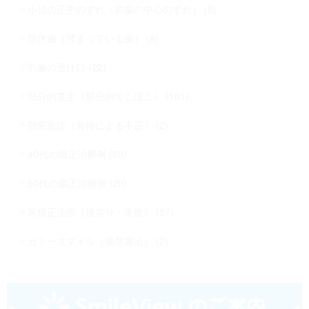
小児の正中のずれ（前歯の中心のずれ） (5)
埋伏歯（埋まっている歯） (8)
乳歯の受け口 (22)
部分的叢生（部分的でこぼこ） (101)
顎変形症（骨格による不正） (2)
40代の矯正治療例 (50)
50代の矯正治療例 (20)
再矯正治療（後戻り・失敗） (57)
ガミースマイル（歯茎露出） (2)