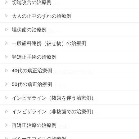
切端咬合の治療例
上下顎前突（口ゴボ）
大人の正中のずれの治療例
受け口（反対咬合）
埋伏歯の治療例
交叉咬合（すれ違い）
一般歯科連携（被せ物）の治療例
すきっ歯（空隙歯列）
顎矯正手術の治療例
過蓋咬合（深噛み）
40代の矯正治療例
切端咬合（上下前歯の先端が当たる）
50代の矯正治療例
開咬（オープンバイト）
インビザライン（抜歯を伴う治療例）
成人の正中のずれ（前歯の中心のずれ）
インビザライン（非抜歯での治療例）
小児の正中のずれ（前歯の中心のずれ）
再矯正治療の治療例
埋伏歯（埋まっている歯）
ガミースマイルの治療例