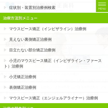
コ
ナ
症状別・装置別治療例検索
ン
ビ
テ
ゲ
二子玉川でインビザライン矯正・裏側矯正なら「二子玉川駅前矯正歯科」
治療方法別メニュー
ン
ー
ツ
シ
マウスピース矯正（インビザライン）治療例
に
ョ
移
ン
見えない裏側矯正治療例
症例紹介
動
に
移
目立たない部分矯正治療例
動
小児のマウスピース矯正（インビザライン・ファース
ト）治療例
HOME
症例紹介
インビザライン（マウスピース矯正）
小児矯正治療例
インビザライン矯正（マウスピース矯正）の症例紹介｜八重歯（犬歯突出）と受
表側矯正治療例
け口（反対咬合）と交叉咬合（すれ違い）と切端咬合（ぶつかる咬み合わせ）の症
状｜非抜歯による矯正治療｜治療期間は1年5か月（東京都大田区・30代女性 ）
マウスピース矯正（エンジェルアライナー）治療例