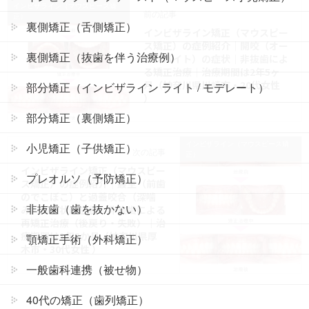
インビザライン（マウスピース矯
前の記事
正）
裏側矯正（舌側矯正）
インビザライン矯正（マウスピー
ス矯正）の症例紹介｜開咬（オー
裏側矯正（抜歯を伴う治療例）
プンバイト）の症状｜非抜歯によ
る矯正治療｜治療期間は2年5ヶ
月（神奈川県川崎市・20代女性
部分矯正（インビザライン ライト / モデレート）
）
部分矯正（裏側矯正）
インビザライン（マウスピース矯
小児矯正（子供矯正）
次の記事
正）
インビザライン矯正（マウスピー
プレオルソ（予防矯正）
ス矯正）の症例紹介｜叢生（前歯
のでこぼこ）と過蓋咬合（深噛
非抜歯（歯を抜かない）
み）の症状の症状｜非抜歯による
再矯正治療（後戻り・失敗）｜治
療期間は1年3か月（神奈川県厚
顎矯正手術（外科矯正）
木市・30代女性 ）
一般歯科連携（被せ物）
40代の矯正（歯列矯正）