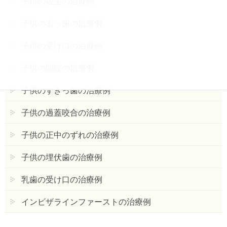
子供の叢生の治療例
子供の出っ歯の治療例
子供の受け口の治療例
子供の開咬の治療例
子供のすきっ歯の治療例
子供の過蓋咬合の治療例
子供の正中のずれの治療例
子供の埋伏歯の治療例
乳歯の受け口の治療例
インビザラインファーストの治療例