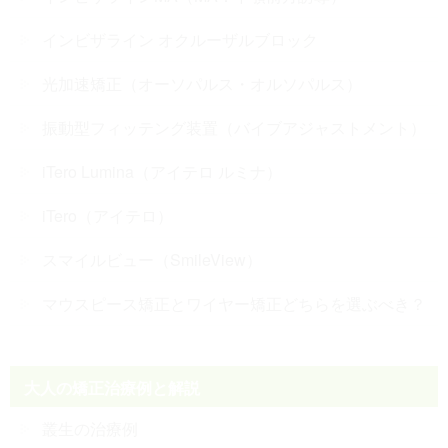
インビザライン オクルーザルブロック
光加速矯正（オーソパルス・オルソパルス）
振動型フィッテング装置（バイブアジャストメント）
iTero Lumina（アイテロ ルミナ）
iTero（アイテロ）
スマイルビュー（SmileView）
マウスピース矯正とワイヤー矯正どちらを選ぶべき？
大人の矯正治療例と解説
叢生の治療例