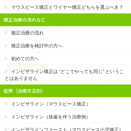
歯並びのことでお悩みなどがある場合には、二子玉川駅前
マウスピース矯正とワイヤー矯正どちらを選ぶべき？
矯正歯科までご相談ください。初診相談は無料です。
矯正治療の流れなど
矯正治療の流れ（初診相談～メインテナンスまで）
https://futakost-ortho.com/flow
矯正治療の流れ
矯正治療を検討中の方へ
初めての方へ
症例カテゴリー
インビザライン（マウスピース矯
インビザライン矯正は “どこでやっても同じ” というこ
正）
とはありません
、
非抜歯（歯を抜かない）
、
症例（治療方法別）
叢生（でこぼこ）
、
交叉咬合（すれ違い）
、
インビザライン（マウスピース矯正）
再矯正治療（後戻り・失敗）
インビザライン（抜歯を伴う治療例）
インビザラインファースト（マウスピース小児矯正）