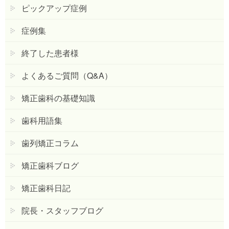
ピックアップ症例
症例集
終了した患者様
よくあるご質問（Q&A）
矯正歯科の基礎知識
歯科用語集
歯列矯正コラム
矯正歯科ブログ
矯正歯科日記
院長・スタッフブログ