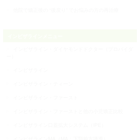
他院で矯正後の “後戻り” でお悩みの方の再治療
インビザラインメニュー
インビザライン・ダイヤモンドドクター（プロバイダ
ー）
インビザライン
インビザライン・ティーン
インビザライン・ファースト
インビザライン・ファーストと他の小児矯正比較
インビザライン口蓋拡大システム（IPE）
インビザラインMA（MA：下顎前方誘導）