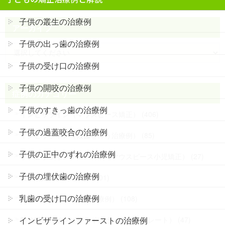
子供の叢生の治療例
アーカイブ
子供の出っ歯の治療例
子供の受け口の治療例
子供の開咬の治療例
症例のカテゴリー
子供のすきっ歯の治療例
インビザライン（マウスピース矯正） (406)
子供の過蓋咬合の治療例
インビザライン（抜歯を伴う治療例） (85)
子供の正中のずれの治療例
インビザラインファースト（マウスピース小児矯正） (27)
子供の埋伏歯の治療例
裏側矯正（舌側矯正） (201)
乳歯の受け口の治療例
裏側矯正（抜歯を伴う治療例） (108)
部分矯正（インビザライン ライト / モデレート） (47)
インビザラインファーストの治療例