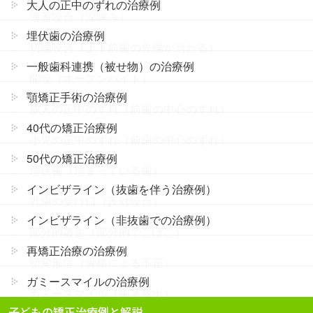
大人の正中のずれの治療例
過蓋咬合（深噛み）
埋伏歯の治療例
切端咬合（上下前歯の先端が当たる）
一般歯科連携（被せ物）の治療例
開咬（オープンバイト）
顎矯正手術の治療例
成人の正中のずれ（前歯の中心のずれ）
40代の矯正治療例
小児の正中のずれ（前歯の中心のずれ）
50代の矯正治療例
埋伏歯（埋まっている歯）
インビザライン（抜歯を伴う治療例）
乳歯の受け口（反対咬合）
インビザライン（非抜歯での治療例）
部分的叢生（部分的でこぼこ）
再矯正治療の治療例
顎変形症（骨格による不正）
ガミースマイルの治療例
ガミースマイル（歯茎露出）
子どもの矯正治療例と解説