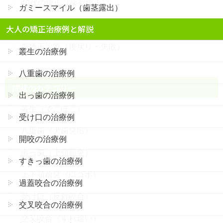
40代の矯正（歯列矯正）
ガミースマイル（歯茎露出）
50代の矯正（歯列矯正）
大人の矯正治療例と解説
再矯正治療（後戻り・失敗）
叢生の治療例
八重歯の治療例
症状のカテゴリー
出っ歯の治療例
叢生（でこぼこ）
受け口の治療例
八重歯（犬歯突出）
開咬の治療例
出っ歯（上顎前突）
すきっ歯の治療例
上下顎前突（口ゴボ）
過蓋咬合の治療例
受け口（反対咬合）
交叉咬合の治療例
交叉咬合（すれ違い）