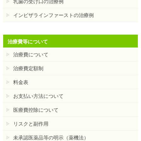
乳歯の受け口の治療例
インビザラインファーストの治療例
治療費等について
治療費について
治療費定額制
料金表
お支払い方法について
医療費控除について
リスクと副作用
未承認医薬品等の明示（薬機法）