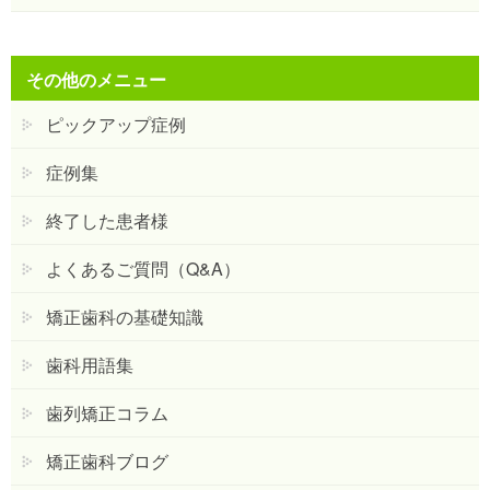
その他のメニュー
ピックアップ症例
症例集
終了した患者様
よくあるご質問（Q&A）
矯正歯科の基礎知識
歯科用語集
歯列矯正コラム
矯正歯科ブログ