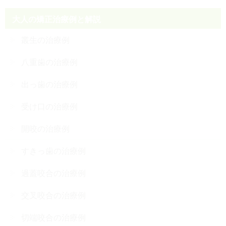
大人の矯正治療例と解説
叢生の治療例
八重歯の治療例
出っ歯の治療例
受け口の治療例
開咬の治療例
すきっ歯の治療例
過蓋咬合の治療例
交叉咬合の治療例
切端咬合の治療例