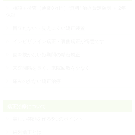
相談＋検査（通常3万円）“無料” 治療費定額制 ＋ 2年
保証
目立たない・見えにくい矯正装置
インビザライン矯正・裏側矯正が得意です
歯を抜かない短期間の精密矯正
来院間隔を長く、来院回数を少なく
痛みの少ない矯正治療
矯正治療について
美しい笑顔を作る5つのポイント
歯列矯正とは