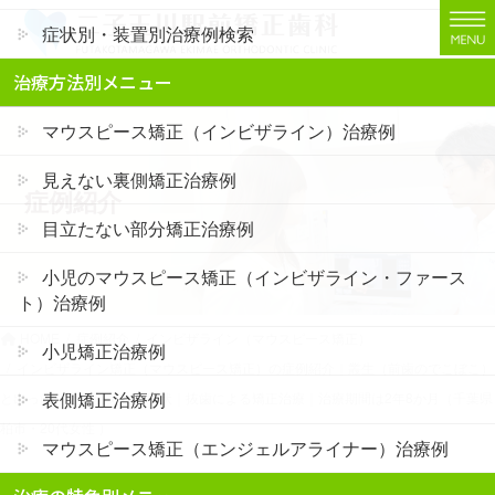
コ
ナ
症状別・装置別治療例検索
ン
ビ
テ
ゲ
二子玉川でインビザライン矯正・裏側矯正なら「二子玉川駅前矯正歯科」
治療方法別メニュー
ン
ー
ツ
シ
マウスピース矯正（インビザライン）治療例
に
ョ
移
ン
見えない裏側矯正治療例
症例紹介
動
に
移
目立たない部分矯正治療例
動
小児のマウスピース矯正（インビザライン・ファース
ト）治療例
HOME
症例紹介
インビザライン（マウスピース矯正）
小児矯正治療例
インビザライン矯正（マウスピース矯正）の症例紹介｜叢生（前歯のでこぼこ）
表側矯正治療例
と出っ歯（上顎前突）の症状｜抜歯による矯正治療｜治療期間は2年8か月（千葉県
柏市・20代女性 ）
マウスピース矯正（エンジェルアライナー）治療例