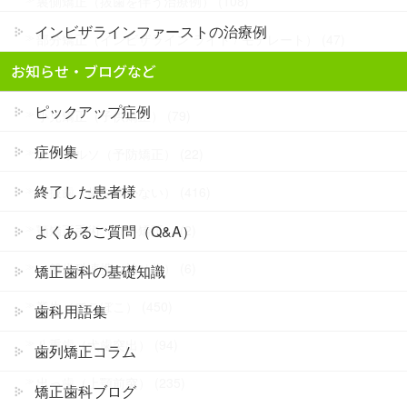
裏側矯正（抜歯を伴う治療例） (108)
インビザラインファーストの治療例
部分矯正（インビザライン ライト / モデレート） (47)
お知らせ・ブログなど
部分矯正（裏側矯正） (55)
ピックアップ症例
小児矯正（子供矯正） (79)
症例集
プレオルソ（予防矯正） (22)
終了した患者様
非抜歯（歯を抜かない） (416)
顎矯正手術（外科矯正） (2)
よくあるご質問（Q&A）
一般歯科連携（被せ物） (6)
矯正歯科の基礎知識
叢生（でこぼこ） (450)
歯科用語集
八重歯（犬歯突出） (94)
歯列矯正コラム
出っ歯（上顎前突） (235)
矯正歯科ブログ