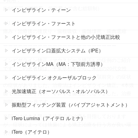
約50万円（調整費、保定費まで含む総額制）
インビザライン・ティーン
●リスク・副作用：
インビザライン・ファースト
痛み・治療後の後戻り・歯根吸収・歯髄壊死・歯肉退縮
インビザライン・ファーストと他の小児矯正比較
ーーーーーーーーーーーーーーーーーーーーーーー
インビザライン口蓋拡大システム（IPE）
インビザライン矯正（マウスピース矯正）の症例のご紹介
インビザラインMA（MA：下顎前方誘導）
です。この患者様は、千葉県柏市からご来院の20代女性
で、叢生（前歯のでこぼこ）と出っ歯（上顎前突）の症状
インビザライン オクルーザルブロック
の症状がありました。治療法はインビザライン矯正。4本抜
光加速矯正（オーソパルス・オルソパルス）
歯で矯正治療を行い、キレイな歯並びになりました。治療
期間は2年8か月です。
振動型フィッテング装置（バイブアジャストメント）
当院ではできる限り非抜歯での治療を目指しております
iTero Lumina（アイテロ ルミナ）
が、症状によっては抜歯による矯正治療を行う方が良い場
iTero（アイテロ）
合があります。