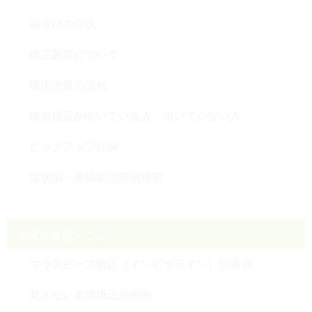
歯並びの症状
矯正装置について
矯正治療の流れ
抜歯矯正が向いている人・向いていない人
ピックアップ症例
症状別・装置別治療例検索
治療方法別メニュー
マウスピース矯正（インビザライン）治療例
見えない裏側矯正治療例