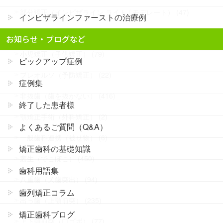
部分矯正（インビザライン ライト / モデレート） (47)
インビザラインファーストの治療例
部分矯正（裏側矯正） (55)
お知らせ・ブログなど
小児矯正（子供矯正） (79)
ピックアップ症例
プレオルソ（予防矯正） (22)
症例集
非抜歯（歯を抜かない） (416)
終了した患者様
顎矯正手術（外科矯正） (2)
よくあるご質問（Q&A）
一般歯科連携（被せ物） (6)
矯正歯科の基礎知識
叢生（でこぼこ） (450)
歯科用語集
八重歯（犬歯突出） (94)
歯列矯正コラム
出っ歯（上顎前突） (235)
矯正歯科ブログ
上下顎前突（口ゴボ） (77)