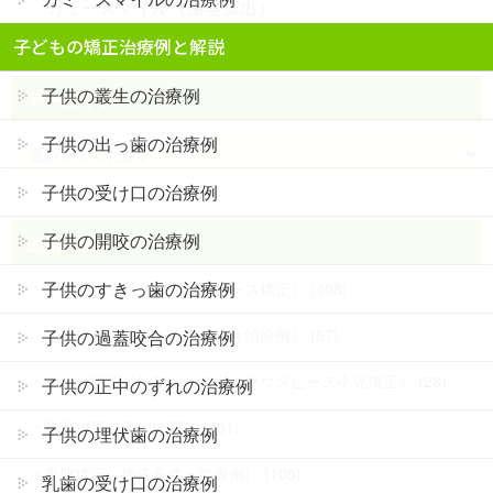
ガミースマイル（歯茎露出）
子どもの矯正治療例と解説
子供の叢生の治療例
アーカイブ
子供の出っ歯の治療例
子供の受け口の治療例
子供の開咬の治療例
症例のカテゴリー
子供のすきっ歯の治療例
インビザライン（マウスピース矯正） (408)
インビザライン（抜歯を伴う治療例） (87)
子供の過蓋咬合の治療例
インビザラインファースト（マウスピース小児矯正） (28)
子供の正中のずれの治療例
裏側矯正（舌側矯正） (201)
子供の埋伏歯の治療例
裏側矯正（抜歯を伴う治療例） (108)
乳歯の受け口の治療例