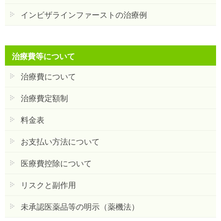
インビザラインファーストの治療例
治療費等について
治療費について
治療費定額制
料金表
お支払い方法について
医療費控除について
リスクと副作用
未承認医薬品等の明示（薬機法）