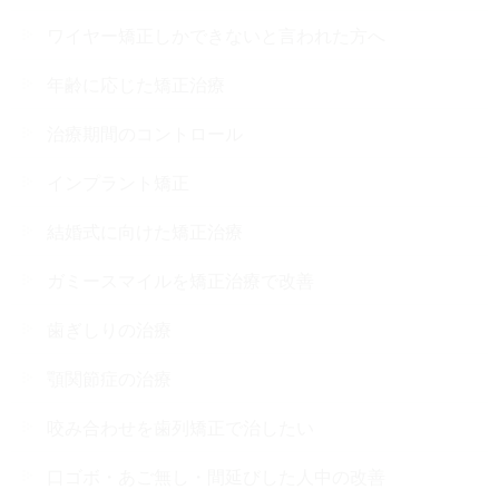
ワイヤー矯正しかできないと言われた方へ
年齢に応じた矯正治療
治療期間のコントロール
インプラント矯正
結婚式に向けた矯正治療
ガミースマイルを矯正治療で改善
歯ぎしりの治療
顎関節症の治療
咬み合わせを歯列矯正で治したい
口ゴボ・あご無し・間延びした人中の改善