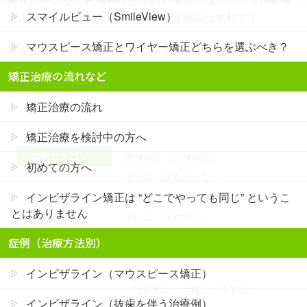
スマイルビュー（SmileView）
矯正歯科までご相談ください。初診相談は無料です。
マウスピース矯正とワイヤー矯正どちらを選ぶべき？
矯正治療の流れ（初診相談～メインテナンスまで）
https://futakost-ortho.com/flow
矯正治療の流れなど
矯正治療の流れ
矯正治療を検討中の方へ
症例カテゴリー
裏側矯正（舌側矯正）
、
初めての方へ
非抜歯（歯を抜かない）
、
インビザライン矯正は “どこでやっても同じ” というこ
顎矯正手術（外科矯正）
、
とはありません
受け口（反対咬合）
、
交叉咬合（すれ違い）
、
症例（治療方法別）
成人の正中のずれ（前歯の中心のず
れ）
インビザライン（マウスピース矯正）
、
顎変形症（骨格による不正）
インビザライン（抜歯を伴う治療例）