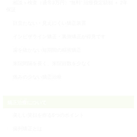
相談＋検査（通常3万円）“無料” 治療費定額制 ＋ 2年
保証
目立たない・見えにくい矯正装置
インビザライン矯正・裏側矯正が得意です
歯を抜かない短期間の精密矯正
来院間隔を長く、来院回数を少なく
痛みの少ない矯正治療
矯正治療について
美しい笑顔を作る5つのポイント
歯列矯正とは