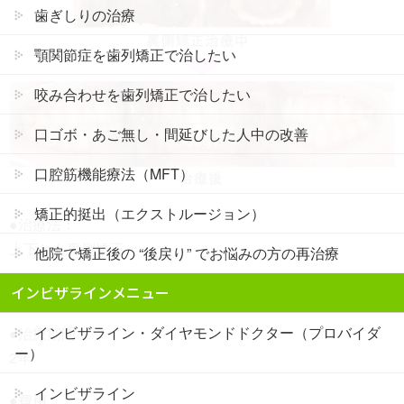
歯ぎしりの治療
顎関節症を歯列矯正で治したい
咬み合わせを歯列矯正で治したい
口ゴボ・あご無し・間延びした人中の改善
口腔筋機能療法（MFT）
矯正的挺出（エクストルージョン）
●治療法：
上下とも裏側矯正
他院で矯正後の “後戻り” でお悩みの方の再治療
●非抜歯
インビザラインメニュー
インビザライン・ダイヤモンドドクター（プロバイダ
●治療期間：
ー）
2年
インビザライン
●費用：