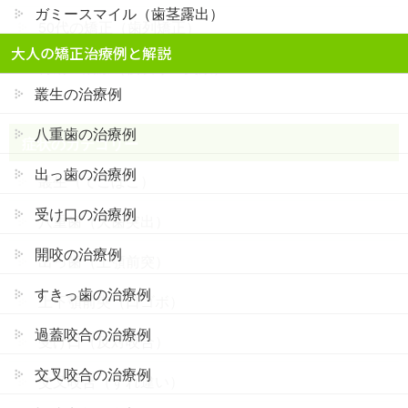
ガミースマイル（歯茎露出）
50代の矯正（歯列矯正）
大人の矯正治療例と解説
再矯正治療（後戻り・失敗）
叢生の治療例
八重歯の治療例
症状のカテゴリー
出っ歯の治療例
叢生（でこぼこ）
受け口の治療例
八重歯（犬歯突出）
開咬の治療例
出っ歯（上顎前突）
すきっ歯の治療例
上下顎前突（口ゴボ）
過蓋咬合の治療例
受け口（反対咬合）
交叉咬合の治療例
交叉咬合（すれ違い）