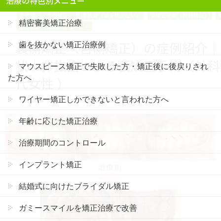
治療の特色別メニュー
裏側矯正（舌側矯正）
非抜歯（歯を抜かない）
顎矯正手術（外科矯正）
精密審美矯正治療
顎変形症（骨格による不正）
歯を抜かない矯正治療例
裏側矯正（舌側矯正）の症例紹介｜
状｜非抜歯による顎矯正手術（外科
マウスピース矯正で失敗した方・矯正後に後戻りされ
た方へ
代女性 ）
ワイヤー矯正しかできないと言われた方へ
年齢に応じた矯正治療
治療期間のコントロール
インプラント矯正
結婚式に向けたブライダル矯正
ガミースマイルを矯正治療で改善