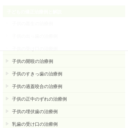
子どもの矯正治療例と解説
子供の叢生の治療例
子供の出っ歯の治療例
子供の受け口の治療例
子供の開咬の治療例
子供のすきっ歯の治療例
子供の過蓋咬合の治療例
子供の正中のずれの治療例
子供の埋伏歯の治療例
乳歯の受け口の治療例