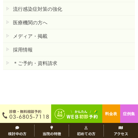
流行感染症対策の強化
医療機関の方へ
メディア・掲載
採用情報
＊ご予約・資料請求
料金表
症例集
検討中の方
当院の特徴
初めての方
アクセス