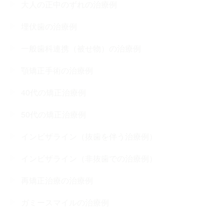
大人の正中のずれの治療例
埋伏歯の治療例
一般歯科連携（被せ物）の治療例
顎矯正手術の治療例
40代の矯正治療例
50代の矯正治療例
インビザライン（抜歯を伴う治療例）
インビザライン（非抜歯での治療例）
再矯正治療の治療例
ガミースマイルの治療例