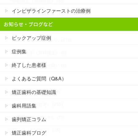
部分矯正（裏側矯正） (55)
インビザラインファーストの治療例
小児矯正（子供矯正） (79)
お知らせ・ブログなど
プレオルソ（予防矯正） (22)
ピックアップ症例
非抜歯（歯を抜かない） (416)
症例集
顎矯正手術（外科矯正） (2)
終了した患者様
一般歯科連携（被せ物） (6)
よくあるご質問（Q&A）
叢生（でこぼこ） (450)
八重歯（犬歯突出） (94)
矯正歯科の基礎知識
出っ歯（上顎前突） (235)
歯科用語集
上下顎前突（口ゴボ） (77)
歯列矯正コラム
受け口（反対咬合） (45)
矯正歯科ブログ