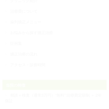
クリニック紹介
治療費について
歯列矯正メニュー
お悩みから探す矯正治療
症例集
矯正治療の流れ
アクセス・診療時間
当院の特徴
相談＋検査（通常3万円）“無料” 治療費定額制 ＋ 2年
保証