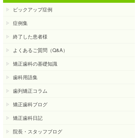
ピックアップ症例
症例集
終了した患者様
よくあるご質問（Q&A）
矯正歯科の基礎知識
歯科用語集
歯列矯正コラム
矯正歯科ブログ
矯正歯科日記
院長・スタッフブログ