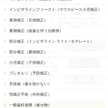
インビザライン矯正（マウスピー
インビザラインファースト（マウスピース小児矯正）
ス矯正）の症例紹介｜叢生（前歯
のでこぼこ）と過蓋咬合（深噛
み）の症状｜非抜歯による矯正治
裏側矯正（舌側矯正）
療｜治療期間は1年6か月（東京
都目黒区・20代女性 ）
裏側矯正（抜歯を伴う治療例）
部分矯正（インビザライン ライト / モデレート）
インビザライン（マウスピース矯
次の記事
正）
部分矯正（裏側矯正）
インビザライン矯正（マウスピー
ス矯正）の症例紹介｜出っ歯（上
顎前突）と叢生（前歯のでこぼ
小児矯正（子供矯正）
こ）と過蓋咬合（深噛み）の症状
｜非抜歯による再矯正治療（後戻
プレオルソ（予防矯正）
り・失敗）｜治療期間は1年6か
月（東京都品川区・30代女性 ）
非抜歯（歯を抜かない）
顎矯正手術（外科矯正）
一般歯科連携（被せ物）
検索