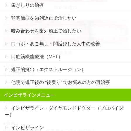
歯ぎしりの治療
顎関節症を歯列矯正で治したい
咬み合わせを歯列矯正で治したい
口ゴボ・あご無し・間延びした人中の改善
口腔筋機能療法（MFT）
●治療法：
矯正的挺出（エクストルージョン）
インビザライン
他院で矯正後の “後戻り” でお悩みの方の再治療
●非抜歯
インビザラインメニュー
●治療期間：
インビザライン・ダイヤモンドドクター（プロバイダ
1年10か月
ー）
●費用：
インビザライン
約50万円（調整費、保定費まで含む総額制）