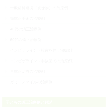
一般歯科連携（被せ物）の治療例
顎矯正手術の治療例
40代の矯正治療例
50代の矯正治療例
インビザライン（抜歯を伴う治療例）
インビザライン（非抜歯での治療例）
再矯正治療の治療例
ガミースマイルの治療例
子どもの矯正治療例と解説