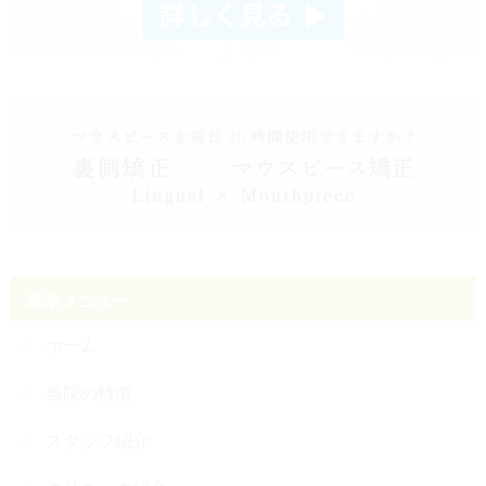
基本メニュー
ホーム
当院の特徴
スタッフ紹介