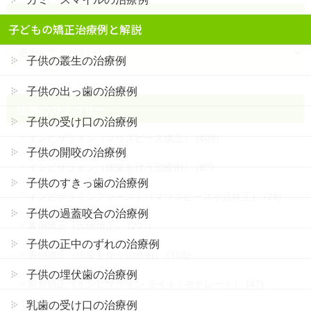
アーカイブ
子どもの矯正治療例と解説
子供の叢生の治療例
子供の出っ歯の治療例
症例のカテゴリー
子供の受け口の治療例
インビザライン（マウスピース矯正） (408)
子供の開咬の治療例
インビザライン（抜歯を伴う治療例） (87)
子供のすきっ歯の治療例
インビザラインファースト（マウスピース小児矯正） (28)
子供の過蓋咬合の治療例
裏側矯正（舌側矯正） (201)
子供の正中のずれの治療例
裏側矯正（抜歯を伴う治療例） (108)
子供の埋伏歯の治療例
部分矯正（インビザライン ライト / モデレート） (47)
乳歯の受け口の治療例