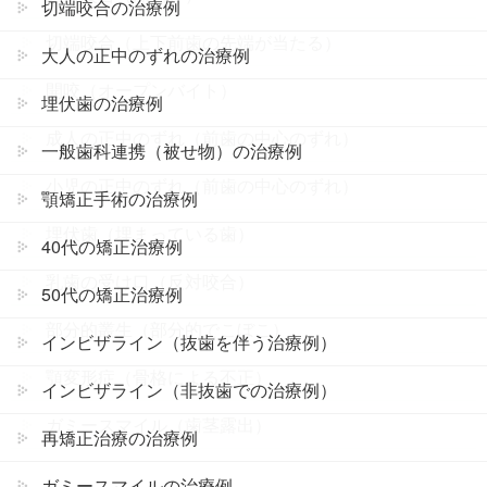
切端咬合の治療例
切端咬合（上下前歯の先端が当たる）
大人の正中のずれの治療例
開咬（オープンバイト）
埋伏歯の治療例
成人の正中のずれ（前歯の中心のずれ）
一般歯科連携（被せ物）の治療例
小児の正中のずれ（前歯の中心のずれ）
顎矯正手術の治療例
埋伏歯（埋まっている歯）
40代の矯正治療例
乳歯の受け口（反対咬合）
50代の矯正治療例
部分的叢生（部分的でこぼこ）
インビザライン（抜歯を伴う治療例）
顎変形症（骨格による不正）
インビザライン（非抜歯での治療例）
ガミースマイル（歯茎露出）
再矯正治療の治療例
ガミースマイルの治療例