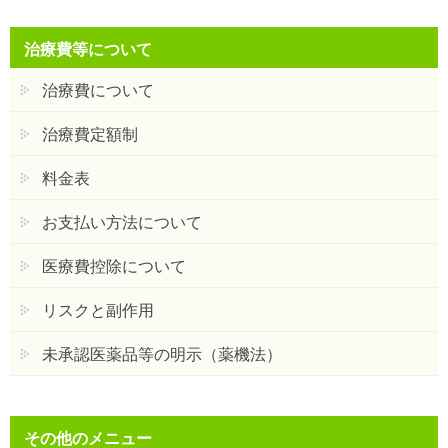
治療費等について
治療費について
治療費定額制
料金表
お支払い方法について
医療費控除について
リスクと副作用
未承認医薬品等の明示（薬機法）
その他のメニュー