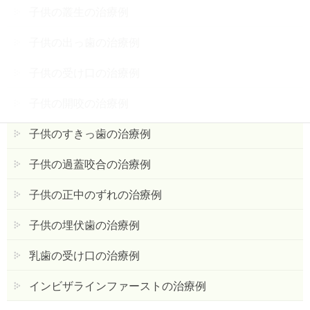
子供の叢生の治療例
子供の出っ歯の治療例
子供の受け口の治療例
子供の開咬の治療例
子供のすきっ歯の治療例
子供の過蓋咬合の治療例
子供の正中のずれの治療例
子供の埋伏歯の治療例
乳歯の受け口の治療例
インビザラインファーストの治療例