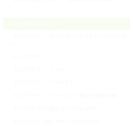
インビザラインメニュー
インビザライン・ダイヤモンドドクター（プロバイダ
ー）
インビザライン
インビザライン・ティーン
インビザライン・ファースト
インビザライン・ファーストと他の小児矯正比較
インビザライン口蓋拡大システム（IPE）
インビザラインMA（MA：下顎前方誘導）