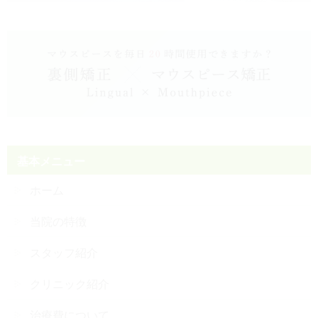
基本メニュー
ホーム
当院の特徴
スタッフ紹介
クリニック紹介
治療費について