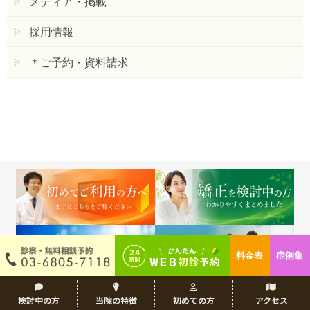
メディア・掲載
採用情報
＊ご予約・資料請求
料金表
症例集
検討中の方
当院の特徴
初めての方
アクセス