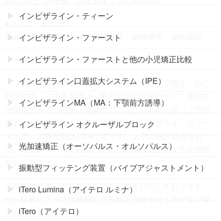
インビザライン・ティーン
●リスク・副作用：
痛み・治療後の後戻り・歯根吸収・歯髄壊死・歯肉退縮
インビザライン・ファースト
インビザライン・ファーストと他の小児矯正比較
ーーーーーーーーーーーーーーーーーーーーーーー
インビザライン口蓋拡大システム（IPE）
インビザラインファースト（マウスピース小児矯正）のご
紹介です。この患者様は、東京都世田谷区内からご来院の
インビザラインMA（MA：下顎前方誘導）
小学生男子で、叢生（前歯のでこぼこ）と出っ歯（上顎前
突）の症状がありました。治療法はインビザラインファー
インビザライン オクルーザルブロック
ストで、治療期間は1年4か月です。上顎の側方拡大を行
光加速矯正（オーソパルス・オルソパルス）
い、萌出スペースを確保しました。側方歯交換まで経過観
察が必要です。
振動型フィッテング装置（バイブアジャストメント）
当院ではできる限り非抜歯での治療を目指しております
iTero Lumina（アイテロ ルミナ）
が、症状によっては抜歯による矯正治療を行う方が良い場
iTero（アイテロ）
合があります。