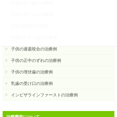
子供の出っ歯の治療例
子供の受け口の治療例
子供の開咬の治療例
子供のすきっ歯の治療例
子供の過蓋咬合の治療例
子供の正中のずれの治療例
子供の埋伏歯の治療例
乳歯の受け口の治療例
インビザラインファーストの治療例
治療費等について