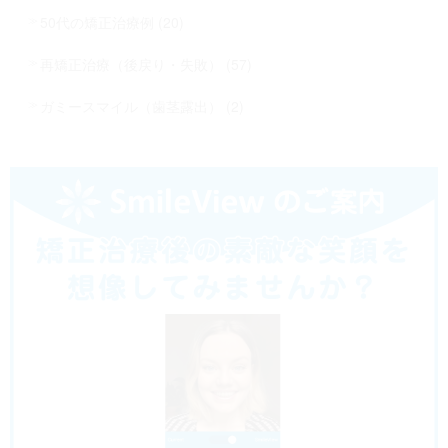
50代の矯正治療例 (20)
再矯正治療（後戻り・失敗） (57)
ガミースマイル（歯茎露出） (2)