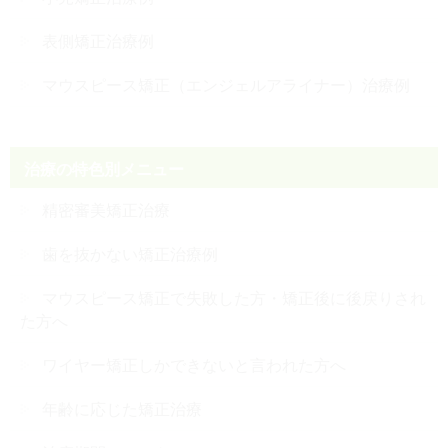
表側矯正治療例
マウスピース矯正（エンジェルアライナー）治療例
治療の特色別メニュー
精密審美矯正治療
歯を抜かない矯正治療例
マウスピース矯正で失敗した方・矯正後に後戻りされ
た方へ
ワイヤー矯正しかできないと言われた方へ
年齢に応じた矯正治療