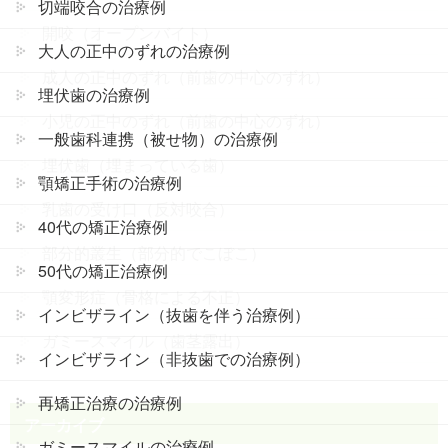
切端咬合の治療例
開咬（オープンバイト）
大人の正中のずれの治療例
成人の正中のずれ（前歯の中心のずれ）
埋伏歯の治療例
小児の正中のずれ（前歯の中心のずれ）
一般歯科連携（被せ物）の治療例
埋伏歯（埋まっている歯）
顎矯正手術の治療例
乳歯の受け口（反対咬合）
40代の矯正治療例
部分的叢生（部分的でこぼこ）
50代の矯正治療例
顎変形症（骨格による不正）
インビザライン（抜歯を伴う治療例）
ガミースマイル（歯茎露出）
インビザライン（非抜歯での治療例）
再矯正治療の治療例
アーカイブ
ガミースマイルの治療例