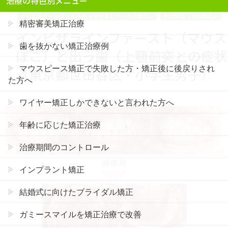
治療の特色別メニュー
インビザラインファースト（マウスピース小児矯正）
小児矯正（子供矯正）
精密審美矯正治療
インビザラインファースト（マウス
歯を抜かない矯正治療例
ぼこ）と出っ歯（上顎前突との症状
マウスピース矯正で失敗した方・矯正後に後戻りされ
（東京都世田谷区・小学生男子）
た方へ
ワイヤー矯正しかできないと言われた方へ
年齢に応じた矯正治療
治療期間のコントロール
インプラント矯正
結婚式に向けたブライダル矯正
ガミースマイルを矯正治療で改善