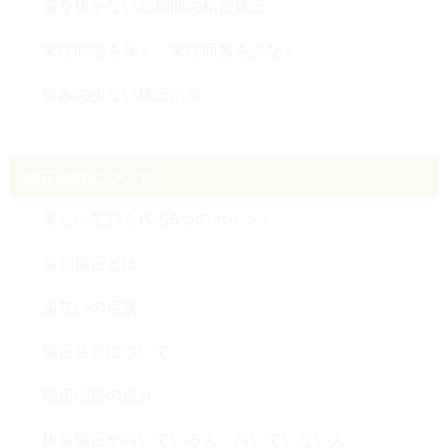
歯を抜かない短期間の精密矯正
来院間隔を長く、来院回数を少なく
痛みの少ない矯正治療
矯正治療について
美しい笑顔を作る5つのポイント
歯列矯正とは
歯並びの症状
矯正装置について
矯正治療の流れ
抜歯矯正が向いている人・向いていない人