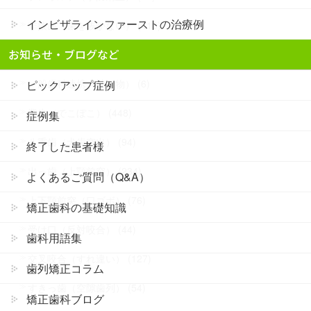
インビザラインファーストの治療例
非抜歯（歯を抜かない） (416)
お知らせ・ブログなど
顎矯正手術（外科矯正） (2)
一般歯科連携（被せ物） (6)
ピックアップ症例
叢生（でこぼこ） (448)
症例集
八重歯（犬歯突出） (94)
終了した患者様
出っ歯（上顎前突） (234)
よくあるご質問（Q&A）
上下顎前突（口ゴボ） (76)
矯正歯科の基礎知識
受け口（反対咬合） (44)
歯科用語集
交叉咬合（すれ違い） (127)
歯列矯正コラム
すきっ歯（空隙歯列） (54)
矯正歯科ブログ