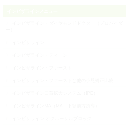
インビザラインメニュー
インビザライン・ダイヤモンドドクター（プロバイダ
ー）
インビザライン
インビザライン・ティーン
インビザライン・ファースト
インビザライン・ファーストと他の小児矯正比較
インビザライン口蓋拡大システム（IPE）
インビザラインMA（MA：下顎前方誘導）
インビザライン オクルーザルブロック