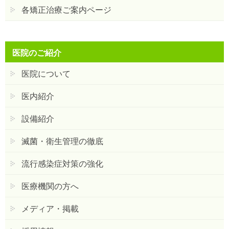
各矯正治療ご案内ページ
医院のご紹介
医院について
医内紹介
設備紹介
滅菌・衛生管理の徹底
流行感染症対策の強化
医療機関の方へ
メディア・掲載