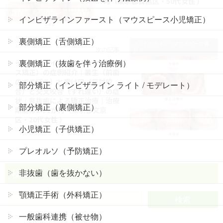
月（東京都目黒区・50代女性 ）
インビザラインファースト（マウスピース小児矯正）
裏側矯正（舌側矯正）
インビザライン（マウスピース矯
次の記事
正）
裏側矯正（抜歯を伴う治療例）
インビザライン矯正（マウスピー
ス矯正）の症例紹介｜叢生（前歯
のでこぼこ）と受け口（反対咬
部分矯正（インビザライン ライト / モデレート）
合）と交叉咬合（すれ違い）の症
状｜非抜歯による矯正治療｜治療
部分矯正（裏側矯正）
期間は2年1か月（東京都文京
区・20代女性 ）
小児矯正（子供矯正）
プレオルソ（予防矯正）
非抜歯（歯を抜かない）
検索
顎矯正手術（外科矯正）
一般歯科連携（被せ物）