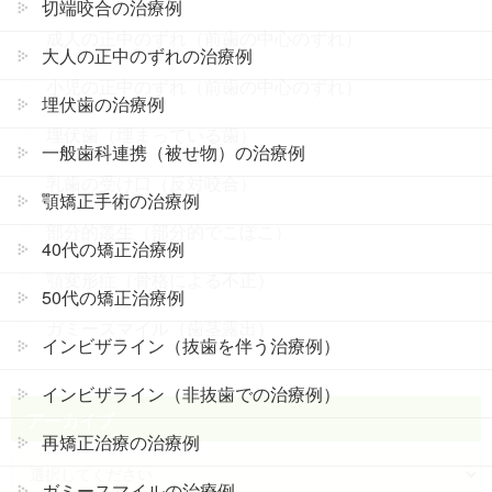
切端咬合の治療例
成人の正中のずれ（前歯の中心のずれ）
大人の正中のずれの治療例
小児の正中のずれ（前歯の中心のずれ）
埋伏歯の治療例
埋伏歯（埋まっている歯）
一般歯科連携（被せ物）の治療例
乳歯の受け口（反対咬合）
顎矯正手術の治療例
部分的叢生（部分的でこぼこ）
40代の矯正治療例
顎変形症（骨格による不正）
50代の矯正治療例
ガミースマイル（歯茎露出）
インビザライン（抜歯を伴う治療例）
インビザライン（非抜歯での治療例）
アーカイブ
再矯正治療の治療例
ガミースマイルの治療例