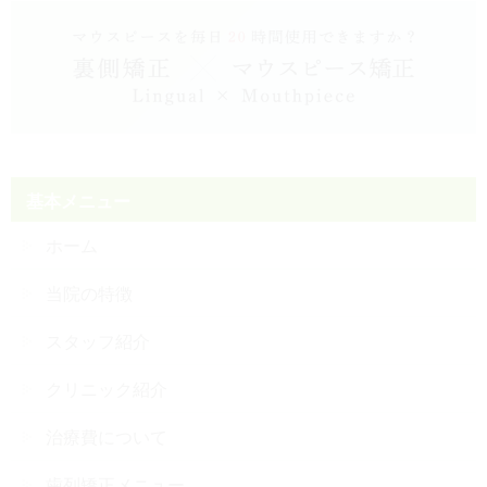
基本メニュー
ホーム
当院の特徴
スタッフ紹介
クリニック紹介
治療費について
歯列矯正メニュー