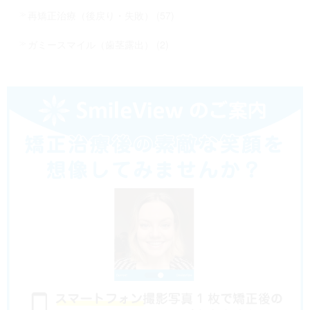
再矯正治療（後戻り・失敗） (57)
ガミースマイル（歯茎露出） (2)