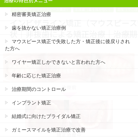
治療の特色別メニュー
インビザライン（マウスピース矯正）
非抜歯（歯を抜かない）
叢生（でこぼ
精密審美矯正治療
インビザライン矯正（マウスピース
歯を抜かない矯正治療例
状｜非抜歯による矯正治療｜治療期間
マウスピース矯正で失敗した方・矯正後に後戻りされ
た方へ
ワイヤー矯正しかできないと言われた方へ
年齢に応じた矯正治療
治療期間のコントロール
インプラント矯正
結婚式に向けたブライダル矯正
ガミースマイルを矯正治療で改善