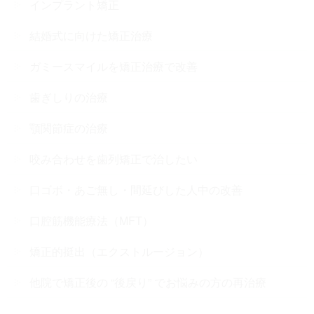
インプラント矯正
結婚式に向けた矯正治療
ガミースマイルを矯正治療で改善
歯ぎしりの治療
顎関節症の治療
咬み合わせを歯列矯正で治したい
口ゴボ・あご無し・間延びした人中の改善
口腔筋機能療法（MFT）
矯正的挺出（エクストルージョン）
他院で矯正後の “後戻り” でお悩みの方の再治療