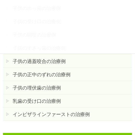
子供の出っ歯の治療例
子供の受け口の治療例
子供の開咬の治療例
子供のすきっ歯の治療例
子供の過蓋咬合の治療例
子供の正中のずれの治療例
子供の埋伏歯の治療例
乳歯の受け口の治療例
インビザラインファーストの治療例