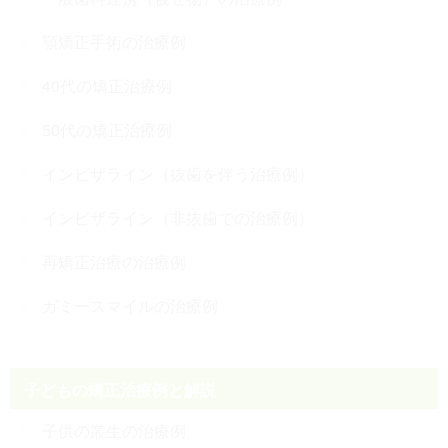
顎矯正手術の治療例
40代の矯正治療例
50代の矯正治療例
インビザライン（抜歯を伴う治療例）
インビザライン（非抜歯での治療例）
再矯正治療の治療例
ガミースマイルの治療例
子どもの矯正治療例と解説
子供の叢生の治療例