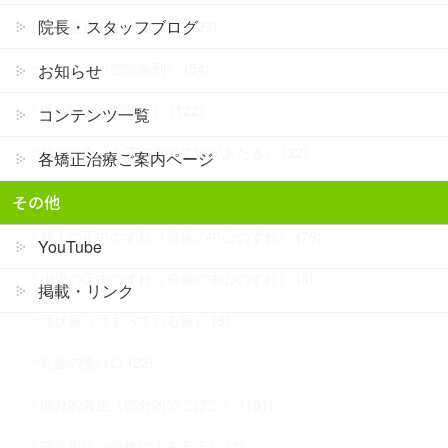
院長・スタッフブログ
交叉咬合（すれ違い） (127)
すきっ歯（空隙歯列） (54)
お知らせ
過蓋咬合（深噛み） (122)
コンテンツ一覧
切端咬合（上下前歯の先端があたる） (32)
各矯正治療ご案内ページ
開咬（オープンバイト） (43)
その他
成人の正中のずれ（前歯の中心のずれ） (79)
YouTube
小児の正中のずれ（前歯の中心のずれ） (5)
掲載・リンク
埋伏歯（埋まっている歯） (8)
乳歯の受け口 (22)
部分的叢生（部分的でこぼこ） (101)
顎変形症（骨格による不正） (2)