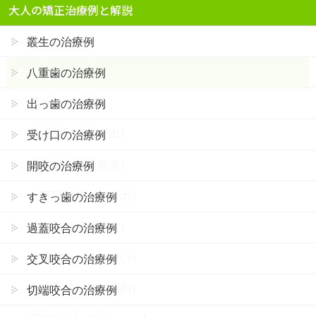
大人の矯正治療例と解説
再矯正治療（後戻り・失敗）
叢生の治療例
八重歯の治療例
症状のカテゴリー
叢生（でこぼこ）
出っ歯の治療例
八重歯（犬歯突出）
受け口の治療例
出っ歯（上顎前突）
開咬の治療例
上下顎前突（口ゴボ）
すきっ歯の治療例
受け口（反対咬合）
過蓋咬合の治療例
交叉咬合（すれ違い）
交叉咬合の治療例
すきっ歯（空隙歯列）
切端咬合の治療例