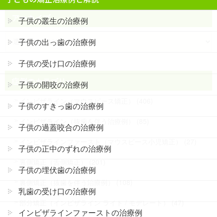
アーカイブ
子供の叢生の治療例
子供の出っ歯の治療例
子供の受け口の治療例
症例のカテゴリー
子供の開咬の治療例
インビザライン（マウスピース矯正） (406)
子供のすきっ歯の治療例
インビザライン（抜歯を伴う治療例） (85)
子供の過蓋咬合の治療例
インビザラインファースト（マウスピース小児矯正） (27)
子供の正中のずれの治療例
裏側矯正（舌側矯正） (201)
子供の埋伏歯の治療例
裏側矯正（抜歯を伴う治療例） (108)
乳歯の受け口の治療例
部分矯正（インビザライン ライト / モデレート） (47)
インビザラインファーストの治療例