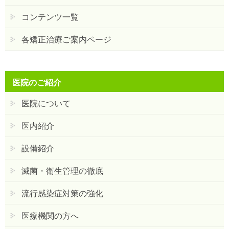
コンテンツ一覧
各矯正治療ご案内ページ
医院のご紹介
医院について
医内紹介
設備紹介
滅菌・衛生管理の徹底
流行感染症対策の強化
医療機関の方へ