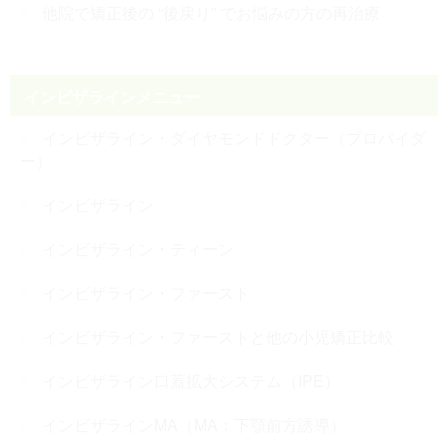
他院で矯正後の “後戻り” でお悩みの方の再治療
インビザラインメニュー
インビザライン・ダイヤモンドドクター（プロバイダ
ー）
インビザライン
インビザライン・ティーン
インビザライン・ファースト
インビザライン・ファーストと他の小児矯正比較
インビザライン口蓋拡大システム（IPE）
インビザラインMA（MA：下顎前方誘導）