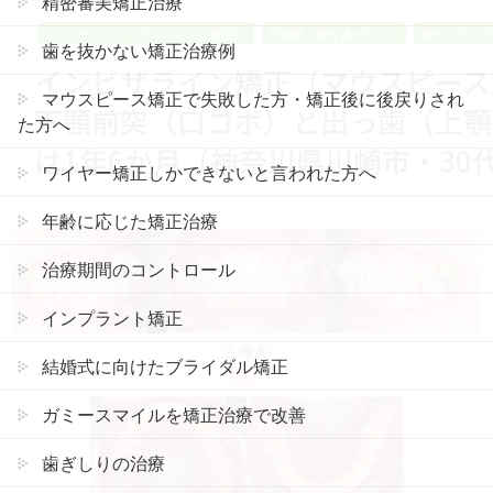
精密審美矯正治療
インビザライン（マウスピース矯正）
非抜歯（歯を抜かない）
叢生（でこぼ
歯を抜かない矯正治療例
インビザライン矯正（マウスピース
マウスピース矯正で失敗した方・矯正後に後戻りされ
下顎前突（口ゴボ）と出っ歯（上顎
た方へ
は1年6か月（神奈川県川崎市・30代
ワイヤー矯正しかできないと言われた方へ
年齢に応じた矯正治療
治療期間のコントロール
インプラント矯正
結婚式に向けたブライダル矯正
ガミースマイルを矯正治療で改善
歯ぎしりの治療