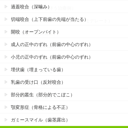
過蓋咬合（深噛み）
裏側矯正（抜歯を伴う治療例）
切端咬合（上下前歯の先端が当たる）
部分矯正（インビザライン ライト / モデレート）
開咬（オープンバイト）
部分矯正（裏側矯正）
成人の正中のずれ（前歯の中心のずれ）
小児矯正（子供矯正）
小児の正中のずれ（前歯の中心のずれ）
プレオルソ（予防矯正）
埋伏歯（埋まっている歯）
非抜歯（歯を抜かない）
乳歯の受け口（反対咬合）
顎矯正手術（外科矯正）
部分的叢生（部分的でこぼこ）
一般歯科連携（被せ物）
顎変形症（骨格による不正）
40代の矯正（歯列矯正）
ガミースマイル（歯茎露出）
50代の矯正（歯列矯正）