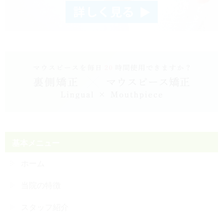
基本メニュー
ホーム
当院の特徴
スタッフ紹介