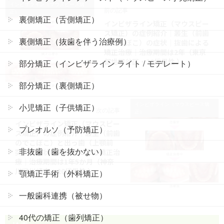
インビザライン（マウスピース矯
前の記事
正）
裏側矯正（舌側矯正）
インビザライン矯正（マウスピー
ス矯正）の症例紹介｜叢生（前歯
裏側矯正（抜歯を伴う治療例）
のでこぼこ）の症状｜抜歯による
矯正治療｜治療期間は2年（東京
都世田谷区・20代男性 ）
部分矯正（インビザライン ライト / モデレート）
部分矯正（裏側矯正）
インビザライン（マウスピース矯
小児矯正（子供矯正）
次の記事
正）
インビザライン矯正（マウスピー
プレオルソ（予防矯正）
ス矯正）の症例紹介｜叢生（前歯
のでこぼこ）と出っ歯（上顎前
非抜歯（歯を抜かない）
突）の症状｜非抜歯による矯正治
療｜治療期間は1年5か月（神奈
川県川崎市・20代男性 ）
顎矯正手術（外科矯正）
一般歯科連携（被せ物）
40代の矯正（歯列矯正）