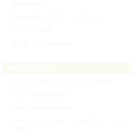
矯正治療の流れ
抜歯矯正が向いている人・向いていない人
ピックアップ症例
症状別・装置別治療例検索
治療方法別メニュー
マウスピース矯正（インビザライン）治療例
見えない裏側矯正治療例
目立たない部分矯正治療例
小児のマウスピース矯正（インビザライン・ファース
ト）治療例