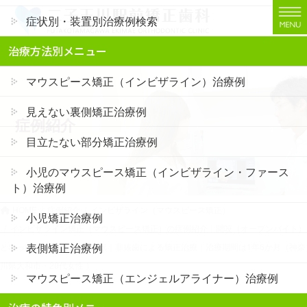
コ
ナ
症状別・装置別治療例検索
ン
ビ
テ
ゲ
二子玉川でインビザライン矯正・裏側矯正なら「二子玉川駅前矯正歯科」
治療方法別メニュー
ン
ー
ツ
シ
マウスピース矯正（インビザライン）治療例
に
ョ
移
ン
見えない裏側矯正治療例
症例紹介
動
に
移
目立たない部分矯正治療例
動
小児のマウスピース矯正（インビザライン・ファース
ト）治療例
HOME
症例紹介
インビザライン（マウスピース矯正）
小児矯正治療例
インビザライン矯正（マウスピース矯正）の症例紹介｜開咬（オープンバイト）
表側矯正治療例
と出っ歯（上顎前突）の症状｜非抜歯による矯正治療｜治療期間は1年6か月（神奈
川県大和市・20代女性 ）
マウスピース矯正（エンジェルアライナー）治療例