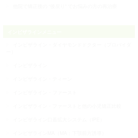
他院で矯正後の “後戻り” でお悩みの方の再治療
インビザラインメニュー
インビザライン・ダイヤモンドドクター（プロバイダ
ー）
インビザライン
インビザライン・ティーン
インビザライン・ファースト
インビザライン・ファーストと他の小児矯正比較
インビザライン口蓋拡大システム（IPE）
インビザラインMA（MA：下顎前方誘導）