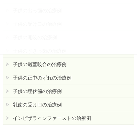
子供の出っ歯の治療例
子供の受け口の治療例
子供の開咬の治療例
子供のすきっ歯の治療例
子供の過蓋咬合の治療例
子供の正中のずれの治療例
子供の埋伏歯の治療例
乳歯の受け口の治療例
インビザラインファーストの治療例