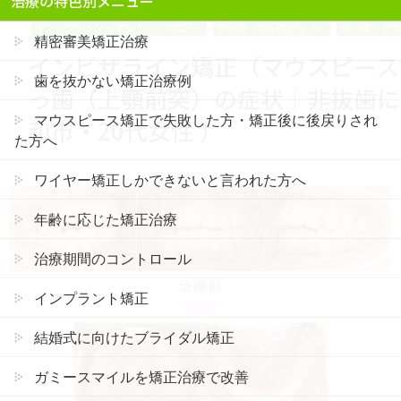
治療の特色別メニュー
インビザライン（マウスピース矯正）
非抜歯（歯を抜かない）
出っ歯（上顎
精密審美矯正治療
インビザライン矯正（マウスピース
歯を抜かない矯正治療例
っ歯（上顎前突）の症状｜非抜歯に
マウスピース矯正で失敗した方・矯正後に後戻りされ
和市・20代女性 ）
た方へ
ワイヤー矯正しかできないと言われた方へ
年齢に応じた矯正治療
治療期間のコントロール
インプラント矯正
結婚式に向けたブライダル矯正
ガミースマイルを矯正治療で改善