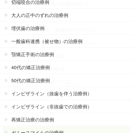
切端咬合の治療例
切端咬合（上下前歯の先端が当たる）
大人の正中のずれの治療例
開咬（オープンバイト）
埋伏歯の治療例
成人の正中のずれ（前歯の中心のずれ）
一般歯科連携（被せ物）の治療例
小児の正中のずれ（前歯の中心のずれ）
顎矯正手術の治療例
埋伏歯（埋まっている歯）
40代の矯正治療例
乳歯の受け口（反対咬合）
50代の矯正治療例
部分的叢生（部分的でこぼこ）
インビザライン（抜歯を伴う治療例）
顎変形症（骨格による不正）
インビザライン（非抜歯での治療例）
ガミースマイル（歯茎露出）
再矯正治療の治療例
ガミースマイルの治療例
アーカイブ