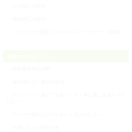
小児矯正治療例
表側矯正治療例
マウスピース矯正（エンジェルアライナー）治療例
治療の特色別メニュー
精密審美矯正治療
歯を抜かない矯正治療例
マウスピース矯正で失敗した方・矯正後に後戻りされ
た方へ
ワイヤー矯正しかできないと言われた方へ
年齢に応じた矯正治療