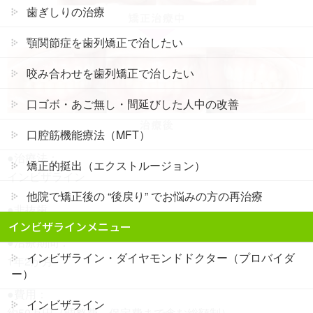
歯ぎしりの治療
顎関節症を歯列矯正で治したい
咬み合わせを歯列矯正で治したい
口ゴボ・あご無し・間延びした人中の改善
口腔筋機能療法（MFT）
●治療法：
矯正的挺出（エクストルージョン）
インビザライン
他院で矯正後の “後戻り” でお悩みの方の再治療
●非抜歯
インビザラインメニュー
●治療期間：
インビザライン・ダイヤモンドドクター（プロバイダ
1年2か月
ー）
●費用：
インビザライン
約50万円（調整費、保定費まで含む総額制）