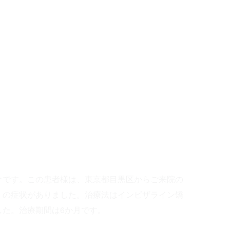
介です。この患者様は、東京都目黒区からご来院の
）の症状がありました。治療法はインビザライン矯
た。治療期間は6か月です。