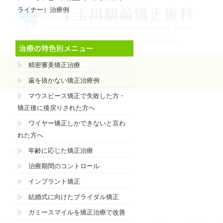
コ
ナ
ライナー）治療例
ン
ビ
テ
ゲ
ン
ー
二子玉川でインビザライン矯正・裏側矯正なら「二子玉川駅前矯正歯科」
治療の特色別メニュー
ツ
シ
に
ョ
精密審美矯正治療
移
ン
ホーム
当院の特徴
スタッフ紹介
歯を抜かない矯正治療例
動
に
マウスピース矯正で失敗した方・
移
矯正後に後戻りされた方へ
動
ワイヤー矯正しかできないと言わ
れた方へ
症例紹介
年齢に応じた矯正治療
治療期間のコントロール
インプラント矯正
結婚式に向けたブライダル矯正
ガミースマイルを矯正治療で改善