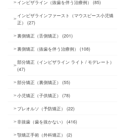
インビザライン（抜歯を伴う治療例） (85)
開咬（オープンバイト）
成人の正中のずれ（前歯の中心の
インビザラインファースト（マウスピース小児矯
ずれ）
正） (27)
小児の正中のずれ（前歯の中心の
裏側矯正（舌側矯正） (201)
ずれ）
裏側矯正（抜歯を伴う治療例） (108)
埋伏歯（埋まっている歯）
乳歯の受け口（反対咬合）
部分矯正（インビザライン ライト / モデレート）
部分的叢生（部分的でこぼこ）
(47)
顎変形症（骨格による不正）
部分矯正（裏側矯正） (55)
ガミースマイル（歯茎露出）
小児矯正（子供矯正） (78)
プレオルソ（予防矯正） (22)
大人の矯正治療例と解説
非抜歯（歯を抜かない） (416)
叢生の治療例
八重歯の治療例
顎矯正手術（外科矯正） (2)