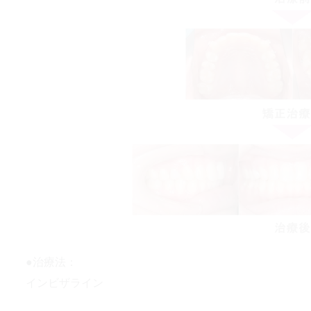
●治療法：
インビザライン