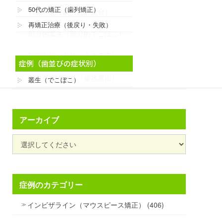
50代の矯正（歯列矯正）
乳歯の受け口（反対咬合）
再矯正治療（後戻り・失敗）
部分的叢生（部分的でこぼこ）
顎変形症（骨格による不正）
症例（歯並びの症状別）
ガミースマイル（歯茎露出）
叢生（でこぼこ）
八重歯（犬歯突出）
出っ歯（上顎前突）
アーカイブ
上下顎前突（口ゴボ）
受け口（反対咬合）
交叉咬合（すれ違い）
すきっ歯（空隙歯列）
症例のカテゴリー
過蓋咬合（深噛み）
切端咬合（上下前歯の先端が当た
インビザライン（マウスピース矯正） (406)
る）