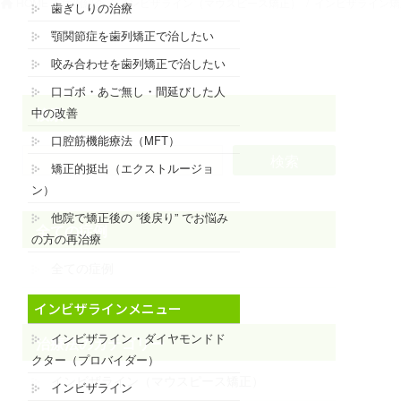
HOME
症例紹介
インビザライン（マウスピース矯正）
インビザライン矯
歯ぎしりの治療
顎関節症を歯列矯正で治したい
咬み合わせを歯列矯正で治したい
口ゴボ・あご無し・間延びした人
中の改善
検索
口腔筋機能療法（MFT）
矯正的挺出（エクストルージョ
ン）
他院で矯正後の “後戻り” でお悩み
全ての症例
の方の再治療
全ての症例
インビザラインメニュー
インビザライン・ダイヤモンドド
治療法のカテゴリー
クター（プロバイダー）
インビザライン（マウスピース矯正）
インビザライン