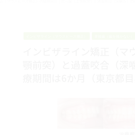
正（マウスピース矯正）の症例紹介｜出っ歯（上顎前突）と過蓋咬合（深噛み）の症
インビザライン（マウスピース矯正）
非抜歯（歯を抜かない）
インビザライン矯正（マ
顎前突）と過蓋咬合（深
療期間は6か月（東京都目