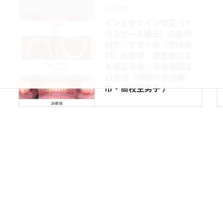
インビザライン（マウスピー
前の記事
ス矯正）
インビザライン矯正（マ
ウスピース矯正）の症例
紹介｜すきっ歯（空隙歯
列）の症状｜非抜歯によ
る矯正治療｜治療期間は
11か月（神奈川県川崎
市・高校生男子 ）