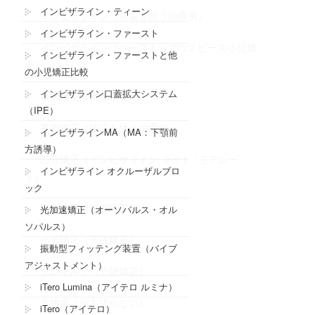
インビザライン・ティーン
インビザライン（抜歯を伴う治療例）
インビザライン・ファースト
インビザラインファースト（マウスピース小児矯
インビザライン・ファーストと他
正）
の小児矯正比較
インビザライン口蓋拡大システム
裏側矯正（舌側矯正）
（IPE）
裏側矯正（抜歯を伴う治療例）
インビザラインMA（MA：下顎前
方誘導）
部分矯正（インビザライン ライト / モデレー
インビザライン オクルーザルブロ
ト）
ック
部分矯正（裏側矯正）
光加速矯正（オーソパルス・オル
ソパルス）
小児矯正（子供矯正）
振動型フィッテング装置（バイブ
アジャストメント）
プレオルソ（予防矯正）
iTero Lumina（アイテロ ルミナ）
非抜歯（歯を抜かない）
iTero（アイテロ）