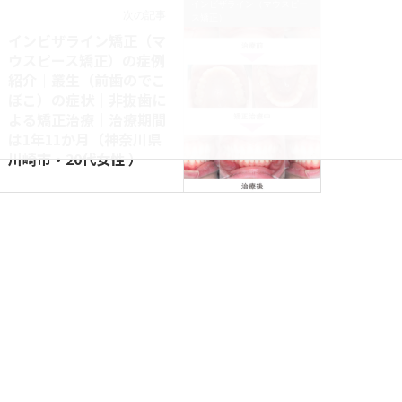
インビザライン（マウスピー
次の記事
ス矯正）
インビザライン矯正（マ
ウスピース矯正）の症例
紹介｜叢生（前歯のでこ
ぼこ）の症状｜非抜歯に
よる矯正治療｜治療期間
は1年11か月（神奈川県
川崎市・20代女性 ）