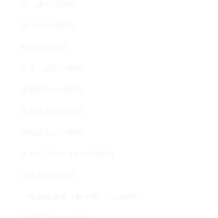
出っ歯の治療例
受け口の治療例
開咬の治療例
すきっ歯の治療例
過蓋咬合の治療例
交叉咬合の治療例
切端咬合の治療例
大人の正中のずれの治療例
埋伏歯の治療例
一般歯科連携（被せ物）の治療例
顎矯正手術の治療例