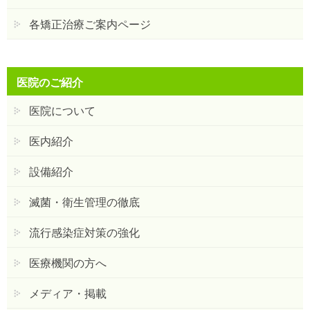
各矯正治療ご案内ページ
医院のご紹介
医院について
医内紹介
設備紹介
滅菌・衛生管理の徹底
流行感染症対策の強化
医療機関の方へ
メディア・掲載