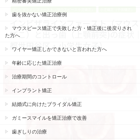
精密審美矯正治療
インビザラインファースト（マウスピース小児矯正）
小児矯正（子供矯正）
歯を抜かない矯正治療例
インビザラインファースト（マウス
マウスピース矯正で失敗した方・矯正後に後戻りされ
ぼこ）と出っ歯（上顎前突)の症状
た方へ
都世田谷区・小学生女子）
ワイヤー矯正しかできないと言われた方へ
年齢に応じた矯正治療
治療期間のコントロール
インプラント矯正
結婚式に向けたブライダル矯正
ガミースマイルを矯正治療で改善
歯ぎしりの治療