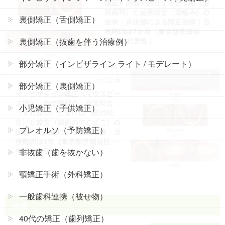
矯正）の症例紹介｜すきっ歯（空
隙歯列）と過蓋咬合（深噛み）の
裏側矯正（舌側矯正）
症状｜非抜歯による矯正治療｜治
療期間は7か月（東京都世田谷
裏側矯正（抜歯を伴う治療例）
区・30代男性 ）
部分矯正（インビザライン ライト / モデレート）
インビザライン（マウスピース矯
次の記事
正）
部分矯正（裏側矯正）
インビザライン矯正（マウスピー
ス矯正）の症例紹介｜交叉咬合
小児矯正（子供矯正）
（すれ違い）と受け口（反対咬
合）と叢生（前歯のでこぼこ）の
プレオルソ（予防矯正）
症状｜非抜歯による矯正治療｜治
療期間は1年（東京都世田谷区・
中学生女子 ）
非抜歯（歯を抜かない）
顎矯正手術（外科矯正）
一般歯科連携（被せ物）
検索
40代の矯正（歯列矯正）