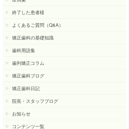
終了した患者様
よくあるご質問（Q&A）
矯正歯科の基礎知識
歯科用語集
歯列矯正コラム
矯正歯科ブログ
矯正歯科日記
院長・スタッフブログ
お知らせ
コンテンツ一覧