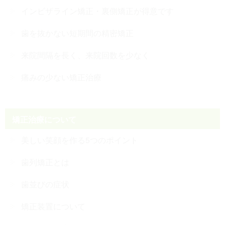
インビザライン矯正・裏側矯正が得意です
歯を抜かない短期間の精密矯正
来院間隔を長く、来院回数を少なく
痛みの少ない矯正治療
矯正治療について
美しい笑顔を作る5つのポイント
歯列矯正とは
歯並びの症状
矯正装置について