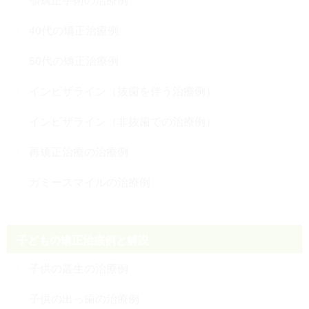
40代の矯正治療例
50代の矯正治療例
インビザライン（抜歯を伴う治療例）
インビザライン（非抜歯での治療例）
再矯正治療の治療例
ガミースマイルの治療例
子どもの矯正治療例と解説
子供の叢生の治療例
子供の出っ歯の治療例