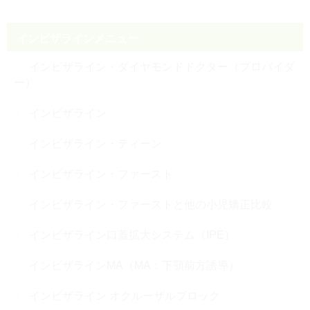
インビザラインメニュー
インビザライン・ダイヤモンドドクター（プロバイダ
ー）
インビザライン
インビザライン・ティーン
インビザライン・ファースト
インビザライン・ファーストと他の小児矯正比較
インビザライン口蓋拡大システム（IPE）
インビザラインMA（MA：下顎前方誘導）
インビザライン オクルーザルブロック