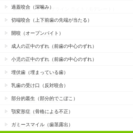
過蓋咬合（深噛み）
部分矯正（インビザライン ライト / モデレート）
切端咬合（上下前歯の先端が当たる）
部分矯正（裏側矯正）
開咬（オープンバイト）
小児矯正（子供矯正）
成人の正中のずれ（前歯の中心のずれ）
プレオルソ（予防矯正）
小児の正中のずれ（前歯の中心のずれ）
非抜歯（歯を抜かない）
埋伏歯（埋まっている歯）
顎矯正手術（外科矯正）
乳歯の受け口（反対咬合）
一般歯科連携（被せ物）
部分的叢生（部分的でこぼこ）
40代の矯正（歯列矯正）
顎変形症（骨格による不正）
50代の矯正（歯列矯正）
ガミースマイル（歯茎露出）
再矯正治療（後戻り・失敗）