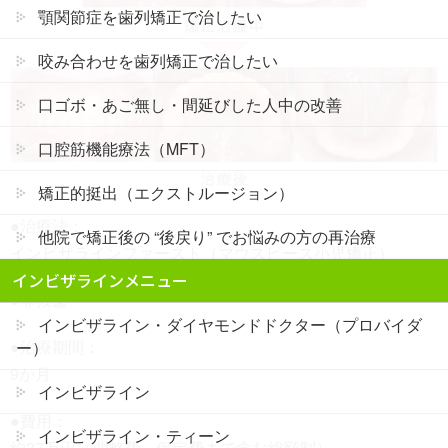
顎関節症を歯列矯正で治したい
咬み合わせを歯列矯正で治したい
口ゴボ・あご無し・間延びした人中の改善
口腔筋機能療法（MFT）
矯正的挺出（エクストルージョン）
●治療法：
他院で矯正後の “後戻り” でお悩みの方の再治療
インビザラインファースト（マウスピース小児矯正）
インビザラインメニュー
●非抜歯
インビザライン・ダイヤモンドドクター（プロバイダ
●治療期間：
ー）
9か月
インビザライン
●費用：
インビザライン・ティーン
約37万円（調整費、保定費まで含む総額制）