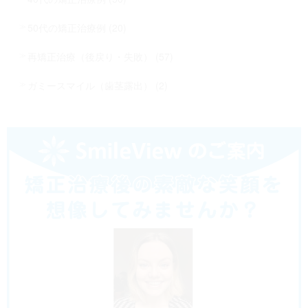
50代の矯正治療例 (20)
再矯正治療（後戻り・失敗） (57)
ガミースマイル（歯茎露出） (2)