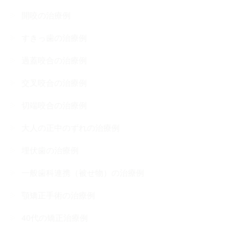
開咬の治療例
すきっ歯の治療例
過蓋咬合の治療例
交叉咬合の治療例
切端咬合の治療例
大人の正中のずれの治療例
埋伏歯の治療例
一般歯科連携（被せ物）の治療例
顎矯正手術の治療例
40代の矯正治療例