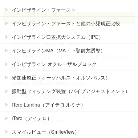
インビザライン・ファースト
症例のカテゴリー
インビザライン・ファーストと他の小児矯正比較
インビザライン（マウスピース矯正） (406)
インビザライン口蓋拡大システム（IPE）
インビザライン（抜歯を伴う治療例） (85)
インビザラインMA（MA：下顎前方誘導）
インビザラインファースト（マウスピース小児矯正） (27)
インビザライン オクルーザルブロック
裏側矯正（舌側矯正） (201)
光加速矯正（オーソパルス・オルソパルス）
裏側矯正（抜歯を伴う治療例） (108)
振動型フィッテング装置（バイブアジャストメント）
部分矯正（インビザライン ライト / モデレート） (47)
iTero Lumina（アイテロ ルミナ）
部分矯正（裏側矯正） (55)
iTero（アイテロ）
小児矯正（子供矯正） (78)
スマイルビュー（SmileView）
プレオルソ（予防矯正） (22)