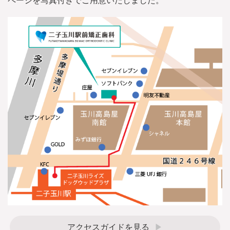
アクセスガイドを見る