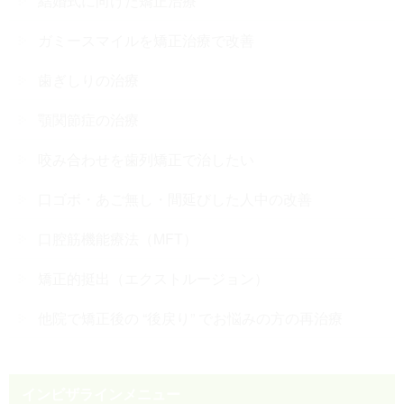
結婚式に向けた矯正治療
ガミースマイルを矯正治療で改善
歯ぎしりの治療
顎関節症の治療
咬み合わせを歯列矯正で治したい
口ゴボ・あご無し・間延びした人中の改善
口腔筋機能療法（MFT）
矯正的挺出（エクストルージョン）
他院で矯正後の “後戻り” でお悩みの方の再治療
インビザラインメニュー