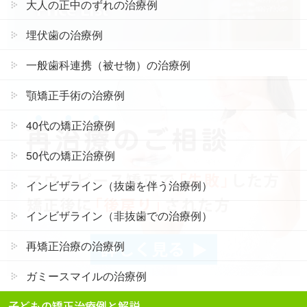
大人の正中のずれの治療例
埋伏歯の治療例
一般歯科連携（被せ物）の治療例
顎矯正手術の治療例
40代の矯正治療例
50代の矯正治療例
インビザライン（抜歯を伴う治療例）
インビザライン（非抜歯での治療例）
再矯正治療の治療例
ガミースマイルの治療例
子どもの矯正治療例と解説