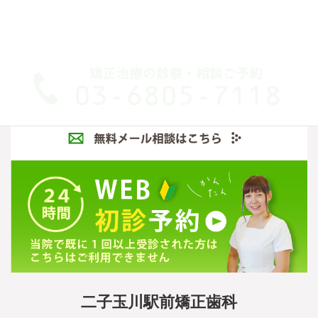
二子玉川駅前矯正歯科