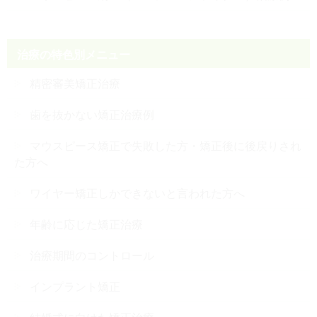
治療の特色別メニュー
精密審美矯正治療
歯を抜かない矯正治療例
マウスピース矯正で失敗した方・矯正後に後戻りされ
た方へ
ワイヤー矯正しかできないと言われた方へ
年齢に応じた矯正治療
治療期間のコントロール
インプラント矯正