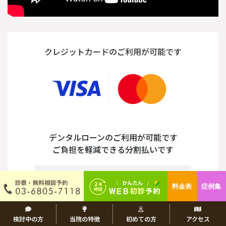
クレジットカードのご利用が可能です
デンタルローンのご利用が可能です
ご負担を軽減できる分割払いです
料金表
症例集
検討中の方
当院の特徴
初めての方
アクセス