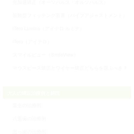
光加速矯正（オーソパルス・オルソパルス）
振動型フィッテング装置（バイブアジャストメント）
iTero Lumina（アイテロ ルミナ）
iTero（アイテロ）
スマイルビュー（SmileView）
マウスピース矯正とワイヤー矯正どちらを選ぶべき？
大人の矯正治療例と解説
叢生の治療例
八重歯の治療例
出っ歯の治療例