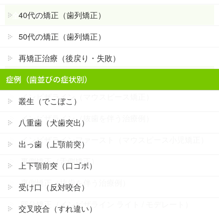
40代の矯正（歯列矯正）
全ての症例
全ての症例
50代の矯正（歯列矯正）
再矯正治療（後戻り・失敗）
治療法のカテゴリー
症例（歯並びの症状別）
インビザライン（マウスピース矯正）
叢生（でこぼこ）
インビザライン（抜歯を伴う治療例）
八重歯（犬歯突出）
インビザラインファースト（マウスピース小児矯正）
出っ歯（上顎前突）
裏側矯正（舌側矯正）
上下顎前突（口ゴボ）
裏側矯正（抜歯を伴う治療例）
受け口（反対咬合）
部分矯正（インビザライン ライト / モデレート）
交叉咬合（すれ違い）