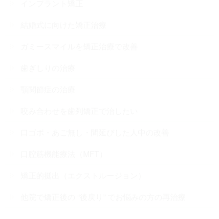
インプラント矯正
結婚式に向けた矯正治療
ガミースマイルを矯正治療で改善
歯ぎしりの治療
顎関節症の治療
咬み合わせを歯列矯正で治したい
口ゴボ・あご無し・間延びした人中の改善
口腔筋機能療法（MFT）
矯正的挺出（エクストルージョン）
他院で矯正後の “後戻り” でお悩みの方の再治療