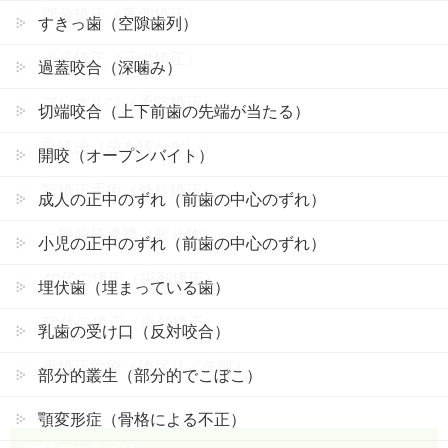
部分矯正（裏側矯正）
すきっ歯（空隙歯列）
小児矯正（子供矯正）
過蓋咬合（深噛み）
プレオルソ（予防矯正）
切端咬合（上下前歯の先端が当たる）
非抜歯（歯を抜かない）
開咬（オープンバイト）
顎矯正手術（外科矯正）
成人の正中のずれ（前歯の中心のずれ）
一般歯科連携（被せ物）
小児の正中のずれ（前歯の中心のずれ）
40代の矯正（歯列矯正）
埋伏歯（埋まっている歯）
50代の矯正（歯列矯正）
乳歯の受け口（反対咬合）
再矯正治療（後戻り・失敗）
部分的叢生（部分的でこぼこ）
顎変形症（骨格による不正）