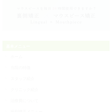
基本メニュー
ホーム
当院の特徴
スタッフ紹介
クリニック紹介
治療費について
歯列矯正メニュー