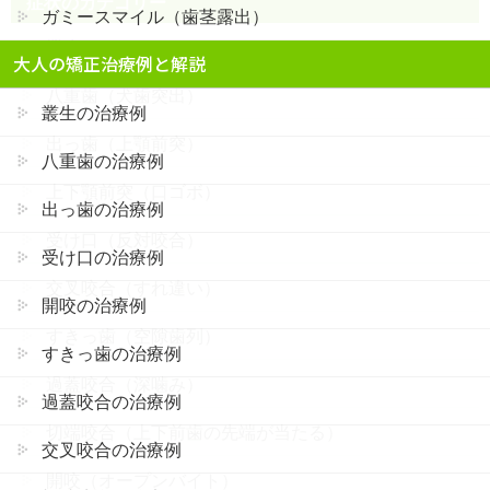
症状のカテゴリー
ガミースマイル（歯茎露出）
叢生（でこぼこ）
大人の矯正治療例と解説
八重歯（犬歯突出）
叢生の治療例
出っ歯（上顎前突）
八重歯の治療例
上下顎前突（口ゴボ）
出っ歯の治療例
受け口（反対咬合）
受け口の治療例
交叉咬合（すれ違い）
開咬の治療例
すきっ歯（空隙歯列）
すきっ歯の治療例
過蓋咬合（深噛み）
過蓋咬合の治療例
切端咬合（上下前歯の先端が当たる）
交叉咬合の治療例
開咬（オープンバイト）