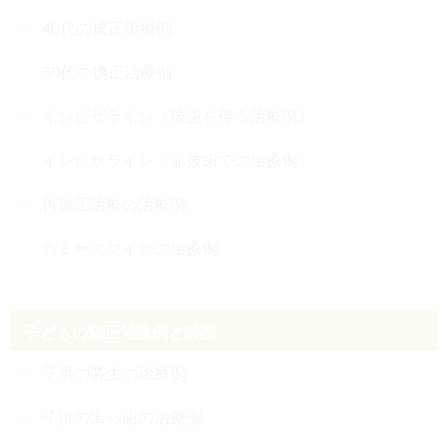
40代の矯正治療例
50代の矯正治療例
インビザライン（抜歯を伴う治療例）
インビザライン（非抜歯での治療例）
再矯正治療の治療例
ガミースマイルの治療例
子どもの矯正治療例と解説
子供の叢生の治療例
子供の出っ歯の治療例