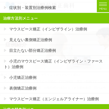
コ
ナ
症状別・装置別治療例検索
ン
ビ
テ
ゲ
二子玉川でインビザライン矯正・裏側矯正なら「二子玉川駅前矯正歯科」
治療方法別メニュー
ン
ー
ツ
シ
マウスピース矯正（インビザライン）治療例
に
ョ
移
ン
見えない裏側矯正治療例
症例紹介
動
に
移
目立たない部分矯正治療例
動
小児のマウスピース矯正（インビザライン・ファース
ト）治療例
HOME
症例紹介
インビザライン（マウスピース矯正）
小児矯正治療例
インビザライン矯正（マウスピース矯正）の症例紹介｜叢生（前歯のでこぼこ）
表側矯正治療例
の症状｜非抜歯による矯正治療｜治療期間は1年5か月（東京都大田区・20代女性
）
マウスピース矯正（エンジェルアライナー）治療例