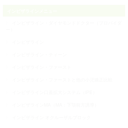
インビザラインメニュー
インビザライン・ダイヤモンドドクター（プロバイダ
ー）
インビザライン
インビザライン・ティーン
インビザライン・ファースト
インビザライン・ファーストと他の小児矯正比較
インビザライン口蓋拡大システム（IPE）
インビザラインMA（MA：下顎前方誘導）
インビザライン オクルーザルブロック