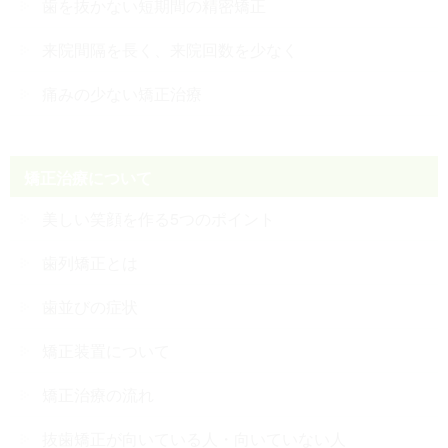
歯を抜かない短期間の精密矯正
来院間隔を長く、来院回数を少なく
痛みの少ない矯正治療
矯正治療について
美しい笑顔を作る5つのポイント
歯列矯正とは
歯並びの症状
矯正装置について
矯正治療の流れ
抜歯矯正が向いている人・向いていない人