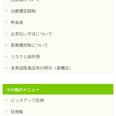
治療費定額制
料金表
お支払い方法について
医療費控除について
リスクと副作用
未承認医薬品等の明示（薬機法）
その他のメニュー
ピックアップ症例
症例集