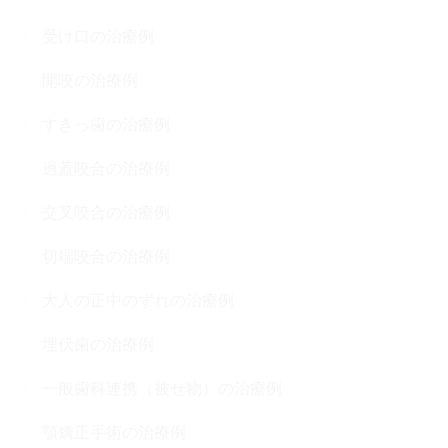
受け口の治療例
開咬の治療例
すきっ歯の治療例
過蓋咬合の治療例
交叉咬合の治療例
切端咬合の治療例
大人の正中のずれの治療例
埋伏歯の治療例
一般歯科連携（被せ物）の治療例
顎矯正手術の治療例