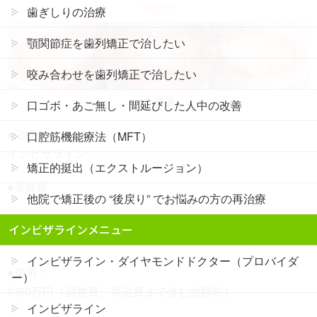
歯ぎしりの治療
顎関節症を歯列矯正で治したい
咬み合わせを歯列矯正で治したい
口ゴボ・あご無し・間延びした人中の改善
●治療法：
口腔筋機能療法（MFT）
インビザライン
矯正的挺出（エクストルージョン）
●非抜歯
他院で矯正後の “後戻り” でお悩みの方の再治療
●治療期間：
インビザラインメニュー
1年5か月
インビザライン・ダイヤモンドドクター（プロバイダ
●費用：
ー）
約60万円（調整費、保定費まで含む総額制）
インビザライン