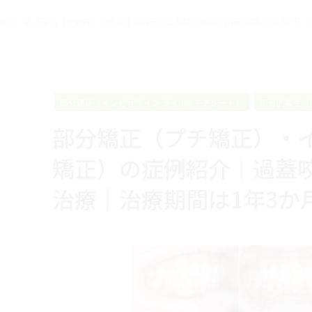
介｜過蓋咬合（深噛み）の症状｜非抜歯による矯正治療｜治療期間は1年3か月（東
部分矯正（インビザライン ライト / モデレート）
部分的叢生（
部分矯正（プチ矯正）・
矯正）の症例紹介｜過蓋
治療｜治療期間は1年3か