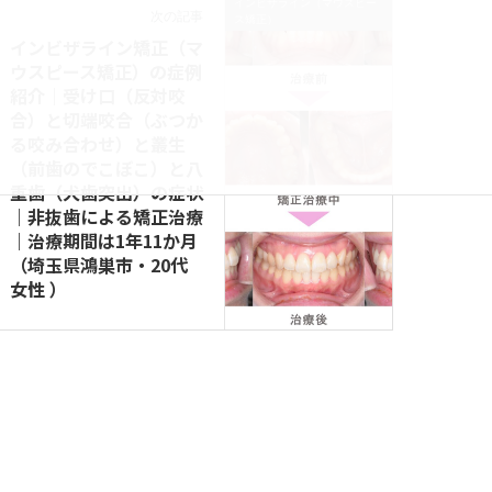
インビザライン（マウスピー
次の記事
ス矯正）
インビザライン矯正（マ
ウスピース矯正）の症例
紹介｜受け口（反対咬
合）と切端咬合（ぶつか
る咬み合わせ）と叢生
（前歯のでこぼこ）と八
重歯（犬歯突出）の症状
｜非抜歯による矯正治療
｜治療期間は1年11か月
（埼玉県鴻巣市・20代
女性 ）