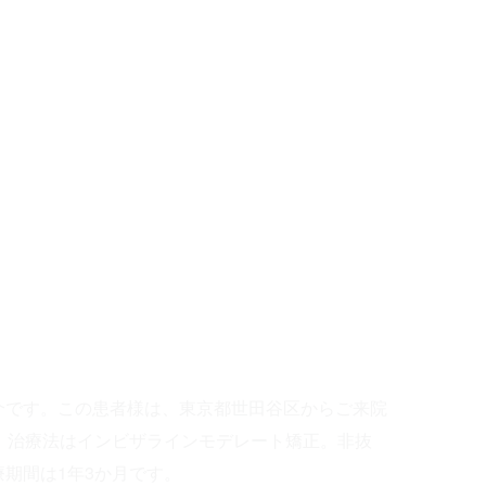
介です。この患者様は、東京都世田谷区からご来院
。治療法はインビザラインモデレート矯正。非抜
期間は1年3か月です。