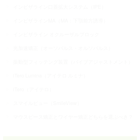
インビザライン口蓋拡大システム（IPE）
インビザラインMA（MA：下顎前方誘導）
インビザライン オクルーザルブロック
光加速矯正（オーソパルス・オルソパルス）
振動型フィッテング装置（バイブアジャストメント）
iTero Lumina（アイテロ ルミナ）
iTero（アイテロ）
スマイルビュー（SmileView）
マウスピース矯正とワイヤー矯正どちらを選ぶべき？