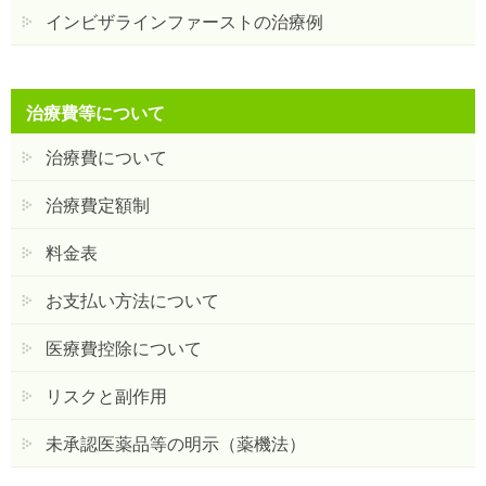
インビザラインファーストの治療例
治療費等について
治療費について
治療費定額制
料金表
お支払い方法について
医療費控除について
リスクと副作用
未承認医薬品等の明示（薬機法）