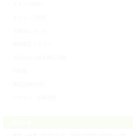
スタッフ紹介
クリニック紹介
治療費について
歯列矯正メニュー
お悩みから探す矯正治療
症例集
矯正治療の流れ
アクセス・診療時間
当院の特徴
相談＋検査（通常3万円）“無料” 治療費定額制 ＋ 2年