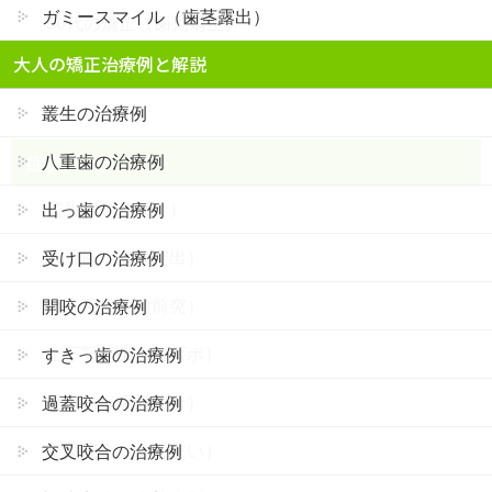
ガミースマイル（歯茎露出）
50代の矯正（歯列矯正）
大人の矯正治療例と解説
再矯正治療（後戻り・失敗）
叢生の治療例
八重歯の治療例
症状のカテゴリー
叢生（でこぼこ）
出っ歯の治療例
八重歯（犬歯突出）
受け口の治療例
出っ歯（上顎前突）
開咬の治療例
上下顎前突（口ゴボ）
すきっ歯の治療例
受け口（反対咬合）
過蓋咬合の治療例
交叉咬合（すれ違い）
交叉咬合の治療例