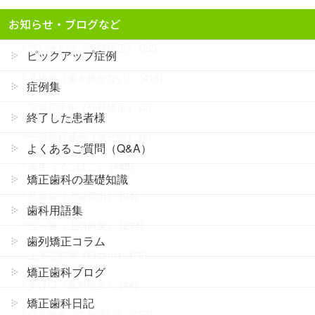
小児矯正（子供矯正） (78)
お知らせ・ブログなど
プレオルソ（予防矯正） (22)
ピックアップ症例
非抜歯（歯を抜かない） (416)
症例集
顎矯正手術（外科矯正） (2)
終了した患者様
一般歯科連携（被せ物） (6)
よくあるご質問（Q&A）
叢生（でこぼこ） (448)
矯正歯科の基礎知識
八重歯（犬歯突出） (94)
歯科用語集
出っ歯（上顎前突） (234)
歯列矯正コラム
上下顎前突（口ゴボ） (76)
矯正歯科ブログ
受け口（反対咬合） (44)
矯正歯科日記
交叉咬合（すれ違い） (127)