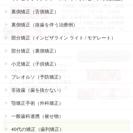
インビザライン矯正（マウスピー
ス矯正）の症例紹介｜叢生（前歯
裏側矯正（舌側矯正）
のでこぼこ）と出っ歯（上顎前
突）と過蓋咬合（深噛み）の症状
｜抜歯による矯正治療｜治療期間
裏側矯正（抜歯を伴う治療例）
は1年10か月（茨城県古河市・20
代男性 ）
部分矯正（インビザライン ライト / モデレート）
部分矯正（裏側矯正）
インビザライン（マウスピース矯
次の記事
正）
小児矯正（子供矯正）
インビザライン矯正（マウスピー
ス矯正）の症例紹介｜交叉咬合
プレオルソ（予防矯正）
（すれ違い）と叢生（前歯のでこ
ぼこ）の症状｜非抜歯による矯正
治療｜治療期間は1年4か月（東
非抜歯（歯を抜かない）
京都世田谷区・30代男性 ）
顎矯正手術（外科矯正）
一般歯科連携（被せ物）
検索
40代の矯正（歯列矯正）