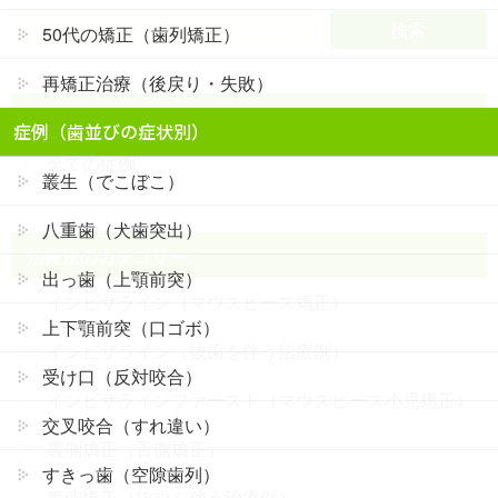
50代の矯正（歯列矯正）
再矯正治療（後戻り・失敗）
全ての症例
症例（歯並びの症状別）
全ての症例
叢生（でこぼこ）
八重歯（犬歯突出）
治療法のカテゴリー
出っ歯（上顎前突）
インビザライン（マウスピース矯正）
上下顎前突（口ゴボ）
インビザライン（抜歯を伴う治療例）
受け口（反対咬合）
インビザラインファースト（マウスピース小児矯正）
交叉咬合（すれ違い）
裏側矯正（舌側矯正）
すきっ歯（空隙歯列）
裏側矯正（抜歯を伴う治療例）