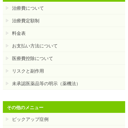
治療費について
治療費定額制
料金表
お支払い方法について
医療費控除について
リスクと副作用
未承認医薬品等の明示（薬機法）
その他のメニュー
ピックアップ症例