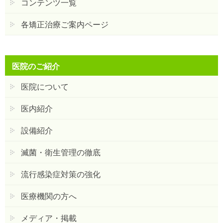
コンテンツ一覧
各矯正治療ご案内ページ
医院のご紹介
医院について
医内紹介
設備紹介
滅菌・衛生管理の徹底
流行感染症対策の強化
医療機関の方へ
メディア・掲載