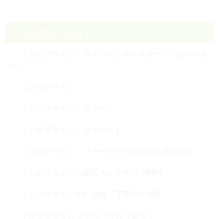
インビザラインメニュー
インビザライン・ダイヤモンドドクター（プロバイダ
ー）
インビザライン
インビザライン・ティーン
インビザライン・ファースト
インビザライン・ファーストと他の小児矯正比較
インビザライン口蓋拡大システム（IPE）
インビザラインMA（MA：下顎前方誘導）
インビザライン オクルーザルブロック