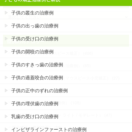
アーカイブ
子供の叢生の治療例
子供の出っ歯の治療例
子供の受け口の治療例
症例のカテゴリー
子供の開咬の治療例
インビザライン（マウスピース矯正） (406)
子供のすきっ歯の治療例
インビザライン（抜歯を伴う治療例） (85)
子供の過蓋咬合の治療例
インビザラインファースト（マウスピース小児矯正） (27)
子供の正中のずれの治療例
裏側矯正（舌側矯正） (201)
裏側矯正（抜歯を伴う治療例） (108)
子供の埋伏歯の治療例
部分矯正（インビザライン ライト / モデレート） (47)
乳歯の受け口の治療例
部分矯正（裏側矯正） (55)
インビザラインファーストの治療例