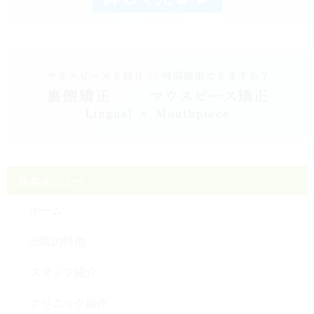
基本メニュー
ホーム
当院の特徴
スタッフ紹介
クリニック紹介