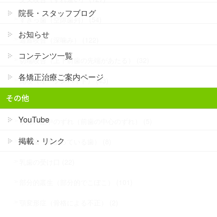
院長・スタッフブログ
すきっ歯（空隙歯列） (54)
お知らせ
過蓋咬合（深噛み） (122)
コンテンツ一覧
切端咬合（上下前歯の先端があたる） (32)
各矯正治療ご案内ページ
開咬（オープンバイト） (43)
その他
成人の正中のずれ（前歯の中心のずれ） (79)
YouTube
小児の正中のずれ（前歯の中心のずれ） (5)
掲載・リンク
埋伏歯（埋まっている歯） (8)
乳歯の受け口 (22)
部分的叢生（部分的でこぼこ） (101)
顎変形症（骨格による不正） (2)