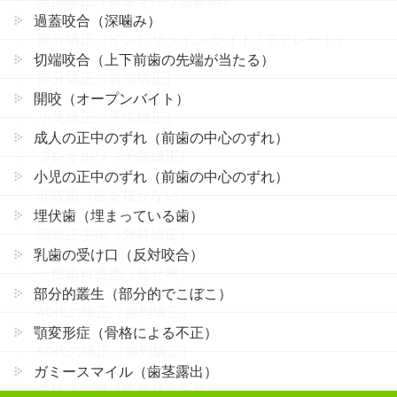
過蓋咬合（深噛み）
部分矯正（インビザライン ライト / モデレート）
切端咬合（上下前歯の先端が当たる）
部分矯正（裏側矯正）
開咬（オープンバイト）
小児矯正（子供矯正）
成人の正中のずれ（前歯の中心のずれ）
プレオルソ（予防矯正）
小児の正中のずれ（前歯の中心のずれ）
非抜歯（歯を抜かない）
埋伏歯（埋まっている歯）
顎矯正手術（外科矯正）
乳歯の受け口（反対咬合）
一般歯科連携（被せ物）
部分的叢生（部分的でこぼこ）
40代の矯正（歯列矯正）
顎変形症（骨格による不正）
50代の矯正（歯列矯正）
ガミースマイル（歯茎露出）
再矯正治療（後戻り・失敗）