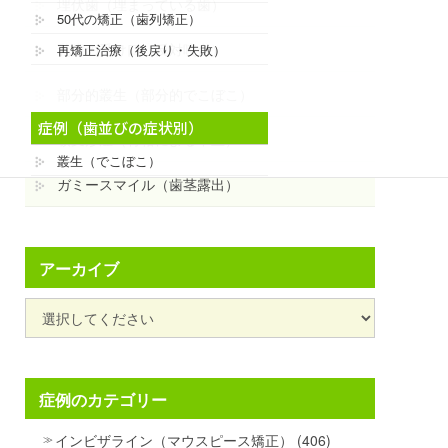
埋伏歯（埋まっている歯）
50代の矯正（歯列矯正）
乳歯の受け口（反対咬合）
再矯正治療（後戻り・失敗）
部分的叢生（部分的でこぼこ）
症例（歯並びの症状別）
顎変形症（骨格による不正）
叢生（でこぼこ）
ガミースマイル（歯茎露出）
八重歯（犬歯突出）
出っ歯（上顎前突）
上下顎前突（口ゴボ）
アーカイブ
受け口（反対咬合）
交叉咬合（すれ違い）
すきっ歯（空隙歯列）
過蓋咬合（深噛み）
症例のカテゴリー
切端咬合（上下前歯の先端が当た
る）
インビザライン（マウスピース矯正） (406)