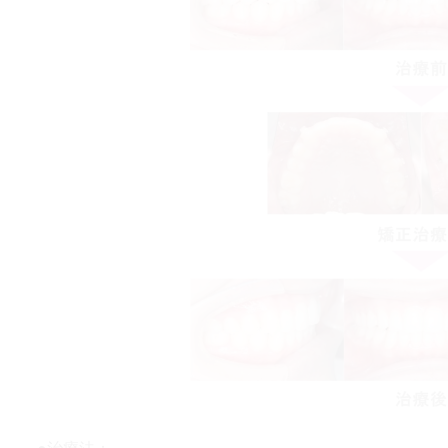
●治療法：