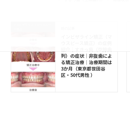
インビザライン（マウスピー
前の記事
ス矯正）
インビザライン矯正（マ
ウスピース矯正）の症例
紹介｜すきっ歯（空隙歯
列）の症状｜非抜歯によ
る矯正治療｜治療期間は
3か月（東京都世田谷
区・50代男性 ）