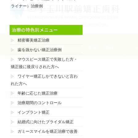
コ
ナ
ライナー）治療例
ン
ビ
テ
ゲ
ン
ー
二子玉川でインビザライン矯正・裏側矯正なら「二子玉川駅前矯正歯科」
治療の特色別メニュー
ツ
シ
に
ョ
精密審美矯正治療
移
ン
ホーム
当院の特徴
スタッフ紹介
歯を抜かない矯正治療例
動
に
マウスピース矯正で失敗した方・
移
矯正後に後戻りされた方へ
動
ワイヤー矯正しかできないと言わ
れた方へ
症例紹介
年齢に応じた矯正治療
治療期間のコントロール
インプラント矯正
結婚式に向けたブライダル矯正
ガミースマイルを矯正治療で改善