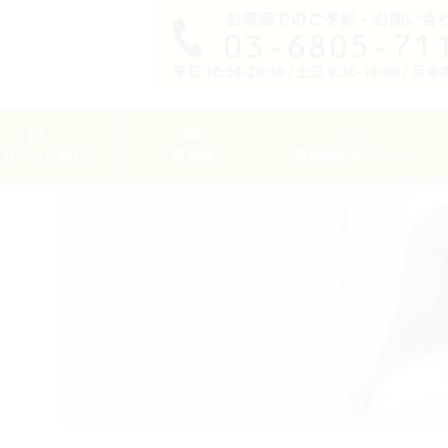
クリニック紹介
料金表
歯列矯正メニュー