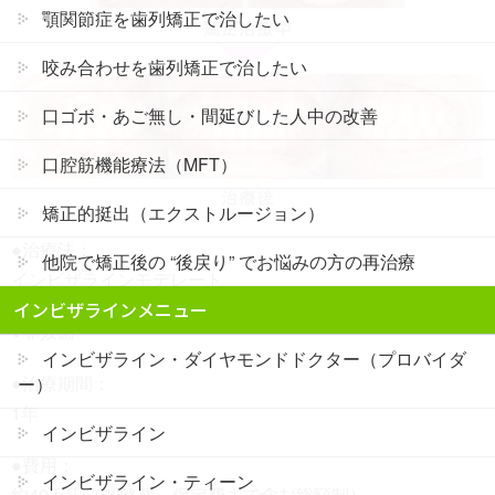
顎関節症を歯列矯正で治したい
咬み合わせを歯列矯正で治したい
口ゴボ・あご無し・間延びした人中の改善
口腔筋機能療法（MFT）
矯正的挺出（エクストルージョン）
●治療法：
他院で矯正後の “後戻り” でお悩みの方の再治療
インビザラインモデレート
インビザラインメニュー
●非抜歯
インビザライン・ダイヤモンドドクター（プロバイダ
●治療期間：
ー）
1年
インビザライン
●費用：
インビザライン・ティーン
約40万円（調整費、保定費まで含む総額制）