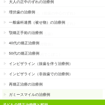
大人の正中のずれの治療例
開咬（オープンバイト）
埋伏歯の治療例
成人の正中のずれ（前歯の中心のずれ）
一般歯科連携（被せ物）の治療例
小児の正中のずれ（前歯の中心のずれ）
顎矯正手術の治療例
埋伏歯（埋まっている歯）
40代の矯正治療例
乳歯の受け口（反対咬合）
50代の矯正治療例
部分的叢生（部分的でこぼこ）
インビザライン（抜歯を伴う治療例）
顎変形症（骨格による不正）
インビザライン（非抜歯での治療例）
ガミースマイル（歯茎露出）
再矯正治療の治療例
ガミースマイルの治療例
アーカイブ
子どもの矯正治療例と解説