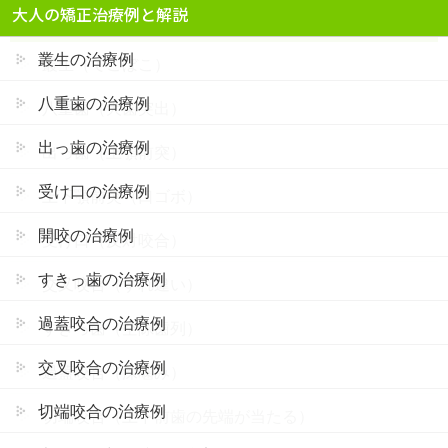
大人の矯正治療例と解説
症状のカテゴリー
叢生の治療例
叢生（でこぼこ）
八重歯の治療例
八重歯（犬歯突出）
出っ歯の治療例
出っ歯（上顎前突）
受け口の治療例
上下顎前突（口ゴボ）
開咬の治療例
受け口（反対咬合）
すきっ歯の治療例
交叉咬合（すれ違い）
過蓋咬合の治療例
すきっ歯（空隙歯列）
交叉咬合の治療例
過蓋咬合（深噛み）
切端咬合の治療例
切端咬合（上下前歯の先端が当たる）