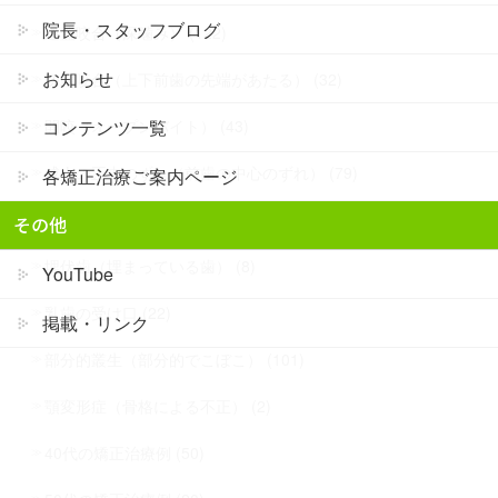
院長・スタッフブログ
過蓋咬合（深噛み） (122)
お知らせ
切端咬合（上下前歯の先端があたる） (32)
コンテンツ一覧
開咬（オープンバイト） (43)
成人の正中のずれ（前歯の中心のずれ） (79)
各矯正治療ご案内ページ
小児の正中のずれ（前歯の中心のずれ） (5)
その他
埋伏歯（埋まっている歯） (8)
YouTube
乳歯の受け口 (22)
掲載・リンク
部分的叢生（部分的でこぼこ） (101)
顎変形症（骨格による不正） (2)
40代の矯正治療例 (50)