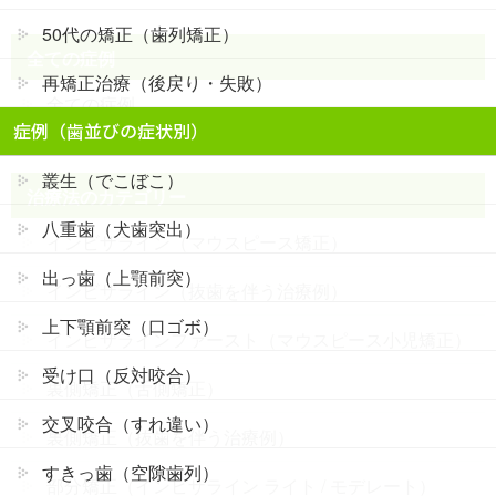
50代の矯正（歯列矯正）
全ての症例
再矯正治療（後戻り・失敗）
全ての症例
症例（歯並びの症状別）
叢生（でこぼこ）
治療法のカテゴリー
八重歯（犬歯突出）
インビザライン（マウスピース矯正）
出っ歯（上顎前突）
インビザライン（抜歯を伴う治療例）
上下顎前突（口ゴボ）
インビザラインファースト（マウスピース小児矯正）
受け口（反対咬合）
裏側矯正（舌側矯正）
交叉咬合（すれ違い）
裏側矯正（抜歯を伴う治療例）
すきっ歯（空隙歯列）
部分矯正（インビザライン ライト / モデレート）