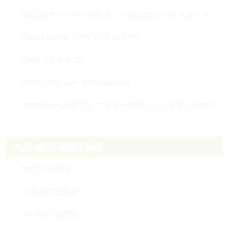
振動型フィッテング装置（バイブアジャストメント）
iTero Lumina（アイテロ ルミナ）
iTero（アイテロ）
スマイルビュー（SmileView）
マウスピース矯正とワイヤー矯正どちらを選ぶべき？
大人の矯正治療例と解説
叢生の治療例
八重歯の治療例
出っ歯の治療例