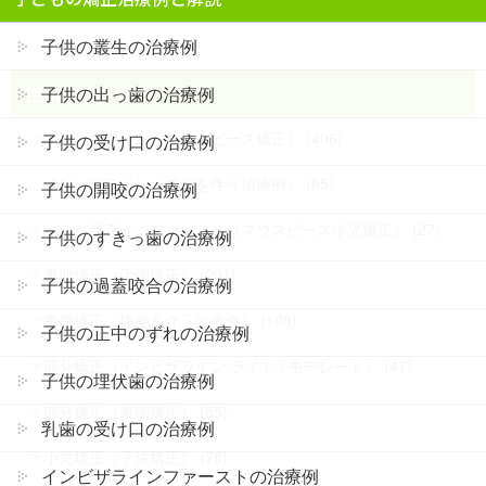
子供の叢生の治療例
子供の出っ歯の治療例
症例のカテゴリー
インビザライン（マウスピース矯正） (406)
子供の受け口の治療例
インビザライン（抜歯を伴う治療例） (85)
子供の開咬の治療例
インビザラインファースト（マウスピース小児矯正） (27)
子供のすきっ歯の治療例
裏側矯正（舌側矯正） (201)
子供の過蓋咬合の治療例
裏側矯正（抜歯を伴う治療例） (108)
子供の正中のずれの治療例
部分矯正（インビザライン ライト / モデレート） (47)
子供の埋伏歯の治療例
部分矯正（裏側矯正） (55)
乳歯の受け口の治療例
小児矯正（子供矯正） (78)
インビザラインファーストの治療例