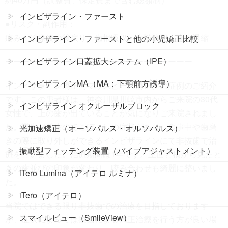
インビザライン・ファースト
●リスク・副作用：
痛み・治療後の後戻り・歯根吸収・歯髄壊死・歯肉退縮
インビザライン・ファーストと他の小児矯正比較
インビザライン口蓋拡大システム（IPE）
ーーーーーーーーーーーーーーーーーーーーーーー
インビザラインMA（MA：下顎前方誘導）
インビザライン矯正（マウスピース矯正）の症例のご紹介
です。この患者様は、神奈川県川崎市内からご来院の30代
インビザライン オクルーザルブロック
女性で、上の歯が出ていることが気になりご来院されまし
た。叢生（前歯のでこぼこ）の症状があり、食事中や歯磨
光加速矯正（オーソパルス・オルソパルス）
きの際に取り外しができるインビザラインにて非抜歯で治
振動型フィッテング装置（バイブアジャストメント）
療を行いました。治療期間は1年です。正面と横から見たと
きの歯並びの印象が変わり、咬み合わせも綺麗に整いまし
iTero Lumina（アイテロ ルミナ）
た。
iTero（アイテロ）
当院ではできる限り非抜歯での治療を目指しております
スマイルビュー（SmileView）
が、症状によっては抜歯による矯正治療を行う方が良い場