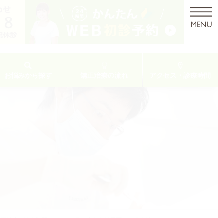
お悩みから探す
矯正治療の流れ
アクセス・診療時間