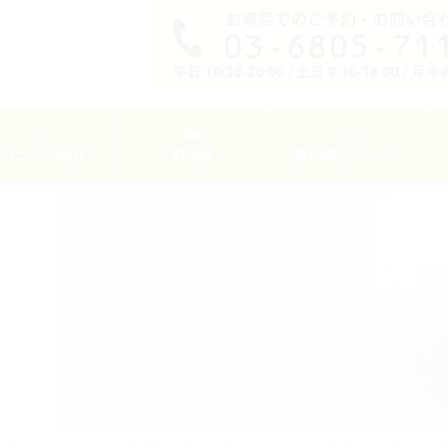
クリニック紹介
料金表
歯列矯正メニュー