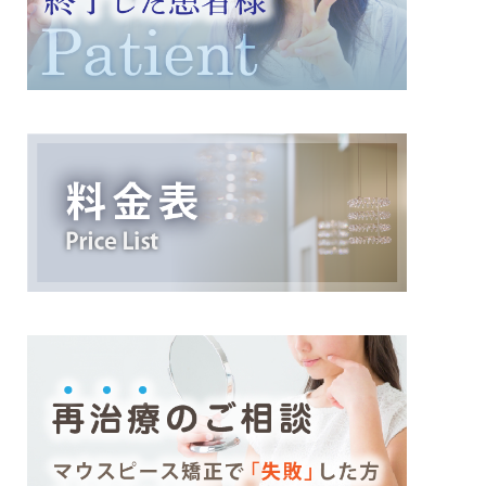
八重歯の治療例
出っ歯の治療例
受け口の治療例
開咬の治療例
すきっ歯の治療例
過蓋咬合の治療例
交叉咬合の治療例
切端咬合の治療例
大人の正中のずれの治療例
埋伏歯の治療例
一般歯科連携（被せ物）の治療例
顎矯正手術の治療例
40代の矯正治療例
50代の矯正治療例