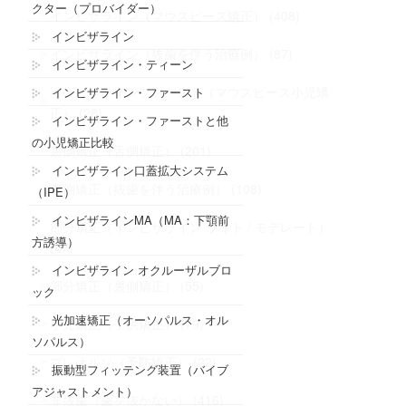
クター（プロバイダー）
インビザライン（マウスピース矯正） (408)
インビザライン
インビザライン（抜歯を伴う治療例） (87)
インビザライン・ティーン
インビザラインファースト（マウスピース小児矯
インビザライン・ファースト
正） (28)
インビザライン・ファーストと他
の小児矯正比較
裏側矯正（舌側矯正） (201)
インビザライン口蓋拡大システム
裏側矯正（抜歯を伴う治療例） (108)
（IPE）
インビザラインMA（MA：下顎前
部分矯正（インビザライン ライト / モデレート）
方誘導）
(47)
インビザライン オクルーザルブロ
部分矯正（裏側矯正） (55)
ック
光加速矯正（オーソパルス・オル
小児矯正（子供矯正） (79)
ソパルス）
プレオルソ（予防矯正） (22)
振動型フィッテング装置（バイブ
アジャストメント）
非抜歯（歯を抜かない） (416)