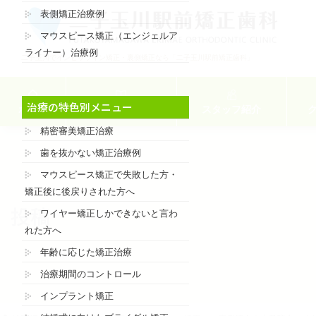
コ
ナ
表側矯正治療例
ン
ビ
マウスピース矯正（エンジェルア
テ
ゲ
ライナー）治療例
ン
ー
二子玉川でインビザライン矯正・裏側矯正なら「二子玉川駅前矯正歯科」
ツ
シ
に
ョ
治療の特色別メニュー
移
ン
ホーム
当院の特徴
スタッフ紹介
動
に
精密審美矯正治療
移
歯を抜かない矯正治療例
動
マウスピース矯正で失敗した方・
矯正後に後戻りされた方へ
投稿
ワイヤー矯正しかできないと言わ
れた方へ
年齢に応じた矯正治療
治療期間のコントロール
インプラント矯正