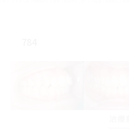
違い）とすきっ歯（空隙歯列）と叢生（前歯のでこぼこ）の症状｜非抜歯による矯正
784