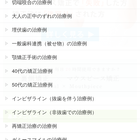
切端咬合の治療例
大人の正中のずれの治療例
埋伏歯の治療例
一般歯科連携（被せ物）の治療例
顎矯正手術の治療例
40代の矯正治療例
50代の矯正治療例
インビザライン（抜歯を伴う治療例）
インビザライン（非抜歯での治療例）
基本メニュー
再矯正治療の治療例
ホーム
ガミースマイルの治療例