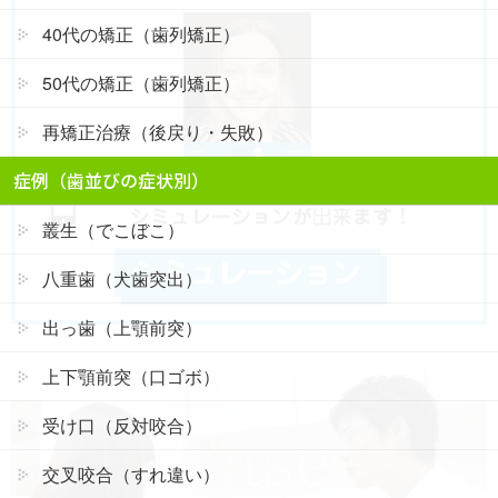
40代の矯正（歯列矯正）
50代の矯正（歯列矯正）
再矯正治療（後戻り・失敗）
症例（歯並びの症状別）
叢生（でこぼこ）
八重歯（犬歯突出）
出っ歯（上顎前突）
上下顎前突（口ゴボ）
受け口（反対咬合）
交叉咬合（すれ違い）