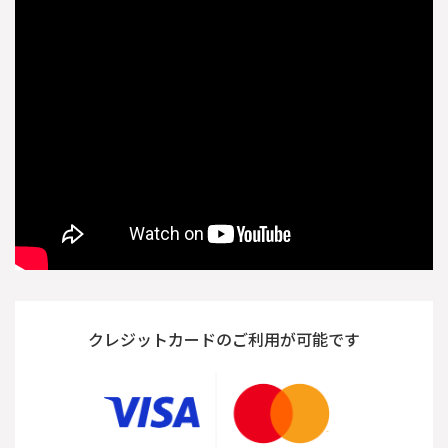
クレジットカードのご利用が可能です