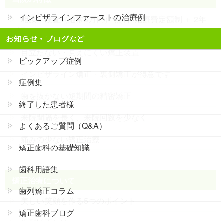
インビザラインファーストの治療例
相談＋検査（通常3万円）“無料” 治療費定額制 ＋ 2年
保証
お知らせ・ブログなど
目立たない・見えにくい矯正装置
ピックアップ症例
インビザライン矯正・裏側矯正が得意です
症例集
歯を抜かない短期間の精密矯正
終了した患者様
来院間隔を長く、来院回数を少なく
よくあるご質問（Q&A）
痛みの少ない矯正治療
矯正歯科の基礎知識
歯科用語集
矯正治療について
歯列矯正コラム
美しい笑顔を作る5つのポイント
矯正歯科ブログ