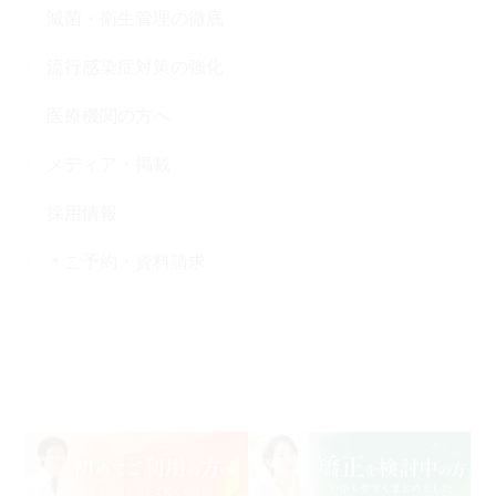
滅菌・衛生管理の徹底
流行感染症対策の強化
医療機関の方へ
メディア・掲載
採用情報
＊ご予約・資料請求