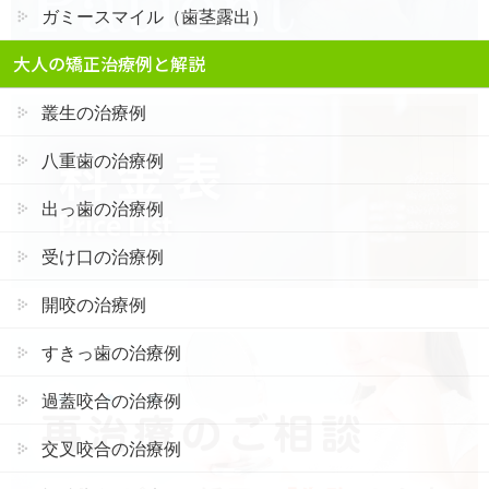
ガミースマイル（歯茎露出）
大人の矯正治療例と解説
叢生の治療例
八重歯の治療例
出っ歯の治療例
受け口の治療例
開咬の治療例
すきっ歯の治療例
過蓋咬合の治療例
交叉咬合の治療例