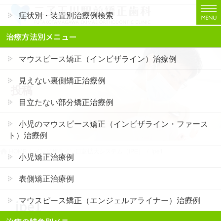
コ
ナ
症状別・装置別治療例検索
ン
ビ
テ
ゲ
二子玉川でインビザライン矯正・裏側矯正なら「二子玉川駅前矯正歯科」
治療方法別メニュー
ン
ー
ツ
シ
マウスピース矯正（インビザライン）治療例
に
ョ
移
ン
見えない裏側矯正治療例
投稿
動
に
移
目立たない部分矯正治療例
動
小児のマウスピース矯正（インビザライン・ファース
ト）治療例
HOME
インビザライン口蓋拡大システム（IPE）
ipe1
小児矯正治療例
表側矯正治療例
マウスピース矯正（エンジェルアライナー）治療例
ipe1