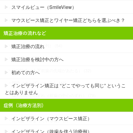
スマイルビュー（SmileView）
上下顎前突（口ゴボ） (77)
マウスピース矯正とワイヤー矯正どちらを選ぶべき？
受け口（反対咬合） (44)
矯正治療の流れなど
交叉咬合（すれ違い） (127)
すきっ歯（空隙歯列） (54)
矯正治療の流れ
過蓋咬合（深噛み） (122)
矯正治療を検討中の方へ
切端咬合（上下前歯の先端があたる） (32)
初めての方へ
開咬（オープンバイト） (43)
インビザライン矯正は “どこでやっても同じ” というこ
とはありません
成人の正中のずれ（前歯の中心のずれ） (79)
症例（治療方法別）
小児の正中のずれ（前歯の中心のずれ） (5)
インビザライン（マウスピース矯正）
埋伏歯（埋まっている歯） (8)
インビザライン（抜歯を伴う治療例）
乳歯の受け口 (22)