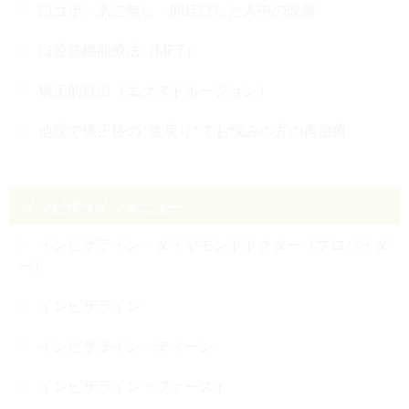
口ゴボ・あご無し・間延びした人中の改善
口腔筋機能療法（MFT）
矯正的挺出（エクストルージョン）
他院で矯正後の “後戻り” でお悩みの方の再治療
インビザラインメニュー
インビザライン・ダイヤモンドドクター（プロバイダ
ー）
インビザライン
インビザライン・ティーン
インビザライン・ファースト