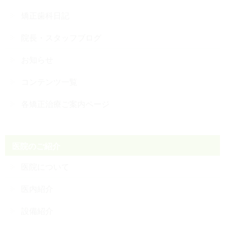
矯正歯科日記
院長・スタッフブログ
お知らせ
コンテンツ一覧
各矯正治療ご案内ページ
医院のご紹介
医院について
医内紹介
設備紹介