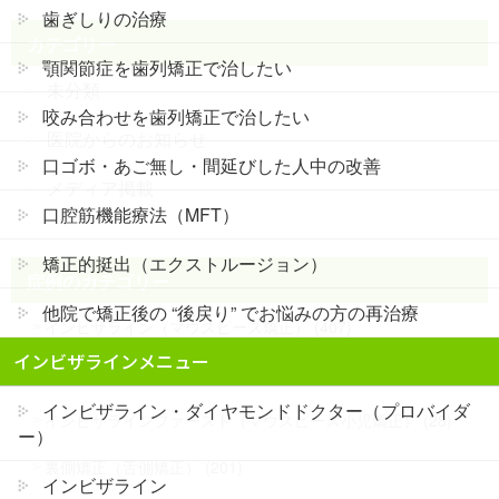
歯ぎしりの治療
カテゴリー
顎関節症を歯列矯正で治したい
未分類
咬み合わせを歯列矯正で治したい
医院からのお知らせ
口ゴボ・あご無し・間延びした人中の改善
メディア掲載
口腔筋機能療法（MFT）
矯正的挺出（エクストルージョン）
症例のカテゴリー
他院で矯正後の “後戻り” でお悩みの方の再治療
インビザライン（マウスピース矯正） (407)
インビザラインメニュー
インビザライン（抜歯を伴う治療例） (86)
インビザライン・ダイヤモンドドクター（プロバイダ
インビザラインファースト（マウスピース小児矯正） (28)
ー）
裏側矯正（舌側矯正） (201)
インビザライン