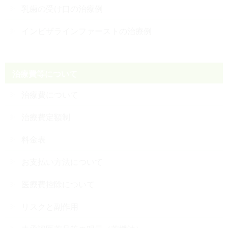
乳歯の受け口の治療例
インビザラインファーストの治療例
治療費等について
治療費について
治療費定額制
料金表
お支払い方法について
医療費控除について
リスクと副作用