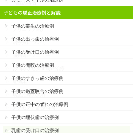
当院の特徴
子どもの矯正治療例と解説
スタッフ紹介
子供の叢生の治療例
クリニック紹介
子供の出っ歯の治療例
治療費について
子供の受け口の治療例
歯列矯正メニュー
子供の開咬の治療例
お悩みから探す矯正治療
子供のすきっ歯の治療例
症例集
子供の過蓋咬合の治療例
矯正治療の流れ
子供の正中のずれの治療例
アクセス・診療時間
子供の埋伏歯の治療例
乳歯の受け口の治療例
当院の特徴