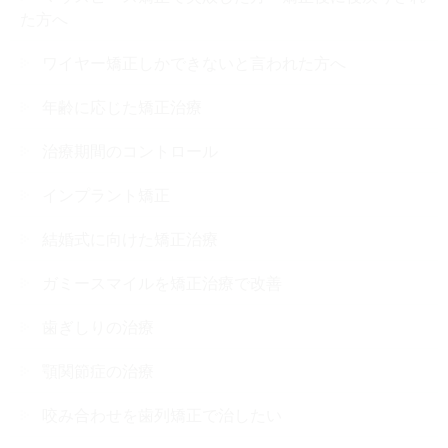
た方へ
ワイヤー矯正しかできないと言われた方へ
年齢に応じた矯正治療
治療期間のコントロール
インプラント矯正
結婚式に向けた矯正治療
ガミースマイルを矯正治療で改善
歯ぎしりの治療
顎関節症の治療
咬み合わせを歯列矯正で治したい