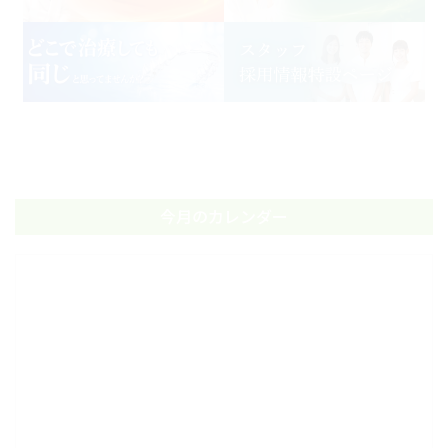
今月のカレンダー