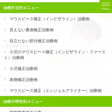
コ
ナ
治療方法別メニュー
ン
ビ
テ
ゲ
二子玉川でインビザライン矯正・裏側矯正なら「二子玉川駅前矯正歯科」
マウスピース矯正（インビザライン）治療例
ン
ー
ツ
シ
見えない裏側矯正治療例
に
ョ
移
ン
目立たない部分矯正治療例
お知らせ
動
に
移
小児のマウスピース矯正（インビザライン・ファース
動
ト）治療例
小児矯正治療例
HOME
お知らせ
休診のお知らせ
夏期休暇のお知らせ
表側矯正治療例
マウスピース矯正（エンジェルアライナー）治療例
2020.6.23
休診のお知らせ
治療の特色別メニュー
夏期休暇のお知らせ