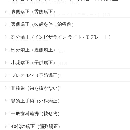
裏側矯正（抜歯を伴う治療例） (108)
裏側矯正（舌側矯正）
部分矯正（インビザライン ライト / モデレート） (47)
裏側矯正（抜歯を伴う治療例）
部分矯正（裏側矯正） (55)
部分矯正（インビザライン ライト / モデレート）
小児矯正（子供矯正） (79)
部分矯正（裏側矯正）
プレオルソ（予防矯正） (22)
小児矯正（子供矯正）
非抜歯（歯を抜かない） (416)
プレオルソ（予防矯正）
顎矯正手術（外科矯正） (2)
非抜歯（歯を抜かない）
一般歯科連携（被せ物） (6)
叢生（でこぼこ） (448)
顎矯正手術（外科矯正）
八重歯（犬歯突出） (94)
一般歯科連携（被せ物）
出っ歯（上顎前突） (234)
40代の矯正（歯列矯正）