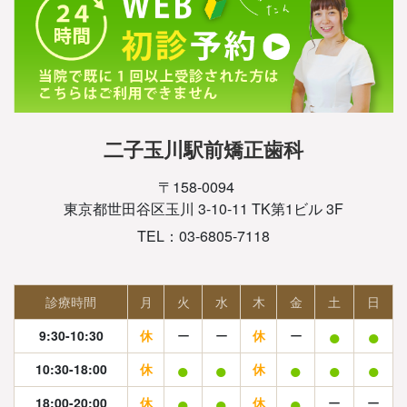
二子玉川駅前矯正歯科
〒158-0094
東京都世田谷区玉川 3-10-11 TK第1ビル 3F
TEL：03-6805-7118
診療時間
月
火
水
木
金
土
日
●
●
9:30-10:30
休
ー
ー
休
ー
●
●
●
●
●
10:30-18:00
休
休
●
●
●
18:00-20:00
休
休
ー
ー