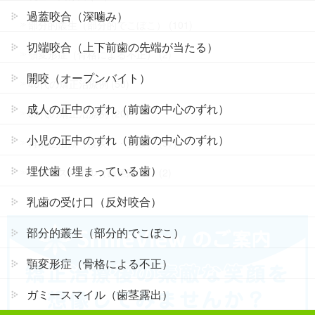
過蓋咬合（深噛み）
部分的叢生（部分的でこぼこ） (101)
切端咬合（上下前歯の先端が当たる）
顎変形症（骨格による不正） (2)
開咬（オープンバイト）
40代の矯正治療例 (50)
成人の正中のずれ（前歯の中心のずれ）
50代の矯正治療例 (20)
小児の正中のずれ（前歯の中心のずれ）
再矯正治療（後戻り・失敗） (57)
埋伏歯（埋まっている歯）
ガミースマイル（歯茎露出） (2)
乳歯の受け口（反対咬合）
部分的叢生（部分的でこぼこ）
顎変形症（骨格による不正）
ガミースマイル（歯茎露出）