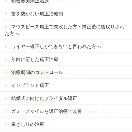
精密審美矯正治療
歯を抜かない矯正治療例
夏季休暇のお知らせです。
マウスピース矯正で失敗した方・矯正後に後戻りされ
8/17（月）～8/24（月）まで休診とさせていただきます。
た方へ
8/25（火）より診療致します。
ワイヤー矯正しかできないと言われた方へ
ご不便をお掛け致しますが、よろしくお願い致します。
年齢に応じた矯正治療
治療期間のコントロール
お知らせのカテゴリ
休診のお知らせ
インプラント矯正
結婚式に向けたブライダル矯正
当院からのお知らせ
前の記事
ガミースマイルを矯正治療で改善
コロナウィルス対策について
歯ぎしりの治療