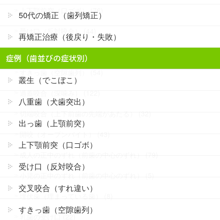
上下顎前突（口ゴボ） (76)
50代の矯正（歯列矯正）
受け口（反対咬合） (44)
再矯正治療（後戻り・失敗）
交叉咬合（すれ違い） (127)
症例（歯並びの症状別）
すきっ歯（空隙歯列） (54)
叢生（でこぼこ）
過蓋咬合（深噛み） (122)
八重歯（犬歯突出）
切端咬合（上下前歯の先端があたる） (32)
出っ歯（上顎前突）
開咬（オープンバイト） (43)
上下顎前突（口ゴボ）
成人の正中のずれ（前歯の中心のずれ） (79)
受け口（反対咬合）
小児の正中のずれ（前歯の中心のずれ） (5)
交叉咬合（すれ違い）
埋伏歯（埋まっている歯） (8)
すきっ歯（空隙歯列）
乳歯の受け口 (22)