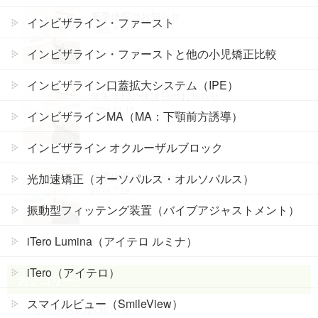
夏季休暇のお知らせ
インビザライン・ファースト
2025.7.11
インビザライン・ファーストと他の小児矯正比較
インビザライン口蓋拡大システム（IPE）
年末年始の休診日のお知らせ
2024.11.15
インビザラインMA（MA：下顎前方誘導）
インビザライン オクルーザルブロック
夏季休暇のお知らせ
光加速矯正（オーソパルス・オルソパルス）
2024.7.29
振動型フィッテング装置（バイブアジャストメント）
iTero Lumina（アイテロ ルミナ）
iTero（アイテロ）
カテゴリー
スマイルビュー（SmileView）
当院からのお知らせ