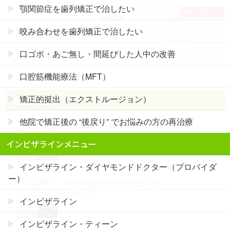
顎関節症を歯列矯正で治したい
休診のお知らせ
次の記事
咬み合わせを歯列矯正で治したい
年末年始の休診日のお知らせ
口ゴボ・あご無し・間延びした人中の改善
口腔筋機能療法（MFT）
矯正的挺出（エクストルージョン）
最近の投稿
他院で矯正後の “後戻り” でお悩みの方の再治療
夏季休暇のお知らせ
2026.6.5
インビザラインメニュー
インビザライン・ダイヤモンドドクター（プロバイダ
ー）
年末年始の休診日のお知らせ
2025.10.3
インビザライン
インビザライン・ティーン