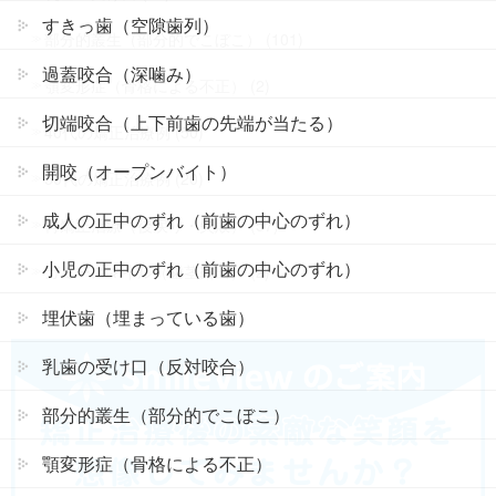
すきっ歯（空隙歯列）
部分的叢生（部分的でこぼこ） (101)
過蓋咬合（深噛み）
顎変形症（骨格による不正） (2)
切端咬合（上下前歯の先端が当たる）
40代の矯正治療例 (50)
開咬（オープンバイト）
50代の矯正治療例 (20)
成人の正中のずれ（前歯の中心のずれ）
再矯正治療（後戻り・失敗） (57)
小児の正中のずれ（前歯の中心のずれ）
ガミースマイル（歯茎露出） (2)
埋伏歯（埋まっている歯）
乳歯の受け口（反対咬合）
部分的叢生（部分的でこぼこ）
顎変形症（骨格による不正）