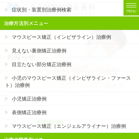
コ
ナ
症状別・装置別治療例検索
ン
ビ
テ
ゲ
二子玉川でインビザライン矯正・裏側矯正なら「二子玉川駅前矯正歯科」
治療方法別メニュー
ン
ー
ツ
シ
マウスピース矯正（インビザライン）治療例
に
ョ
移
ン
見えない裏側矯正治療例
お知らせ
動
に
移
目立たない部分矯正治療例
動
小児のマウスピース矯正（インビザライン・ファース
ト）治療例
HOME
お知らせ
休診のお知らせ
夏季休暇のお知らせ
小児矯正治療例
表側矯正治療例
2021.7.18
休診のお知らせ
マウスピース矯正（エンジェルアライナー）治療例
夏季休暇のお知らせ