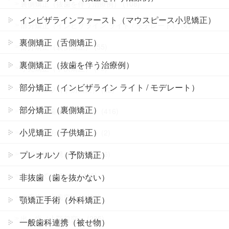
裏側矯正（抜歯を伴う治療例） (108)
インビザラインファースト（マウスピース小児矯正）
部分矯正（インビザライン ライト / モデレート） (47)
裏側矯正（舌側矯正）
部分矯正（裏側矯正） (55)
裏側矯正（抜歯を伴う治療例）
小児矯正（子供矯正） (79)
部分矯正（インビザライン ライト / モデレート）
プレオルソ（予防矯正） (22)
部分矯正（裏側矯正）
非抜歯（歯を抜かない） (416)
小児矯正（子供矯正）
顎矯正手術（外科矯正） (2)
プレオルソ（予防矯正）
一般歯科連携（被せ物） (6)
叢生（でこぼこ） (450)
非抜歯（歯を抜かない）
八重歯（犬歯突出） (94)
顎矯正手術（外科矯正）
出っ歯（上顎前突） (235)
一般歯科連携（被せ物）