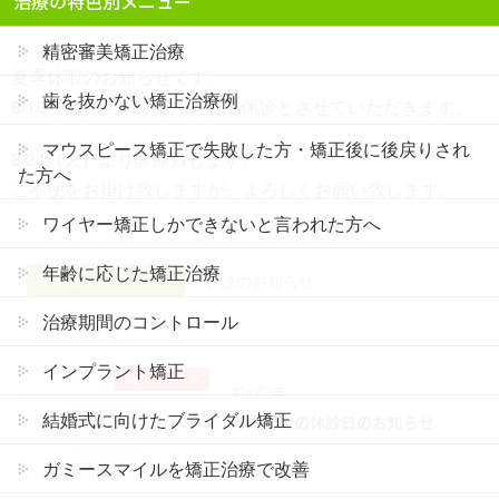
治療の特色別メニュー
精密審美矯正治療
夏季休暇のお知らせです。
歯を抜かない矯正治療例
8/16（月）～8/23（月）まで休診とさせていただきます。
マウスピース矯正で失敗した方・矯正後に後戻りされ
8/24（火）より診療致します。
た方へ
ご不便をお掛け致しますが、よろしくお願い致します。
ワイヤー矯正しかできないと言われた方へ
年齢に応じた矯正治療
お知らせのカテゴリ
休診のお知らせ
治療期間のコントロール
インプラント矯正
休診のお知らせ
前の記事
結婚式に向けたブライダル矯正
年末年始の休診日のお知らせ
ガミースマイルを矯正治療で改善