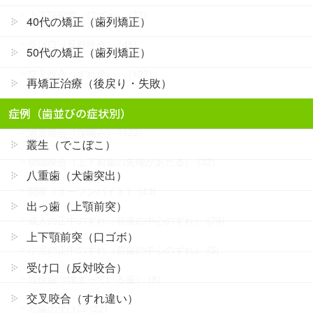
上下顎前突（口ゴボ） (77)
40代の矯正（歯列矯正）
受け口（反対咬合） (45)
50代の矯正（歯列矯正）
交叉咬合（すれ違い） (127)
再矯正治療（後戻り・失敗）
すきっ歯（空隙歯列） (54)
症例（歯並びの症状別）
過蓋咬合（深噛み） (122)
叢生（でこぼこ）
切端咬合（上下前歯の先端があたる） (32)
八重歯（犬歯突出）
開咬（オープンバイト） (43)
出っ歯（上顎前突）
成人の正中のずれ（前歯の中心のずれ） (79)
上下顎前突（口ゴボ）
小児の正中のずれ（前歯の中心のずれ） (5)
受け口（反対咬合）
埋伏歯（埋まっている歯） (8)
交叉咬合（すれ違い）
乳歯の受け口 (22)