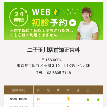
二子玉川駅前矯正歯科
〒158-0094
東京都世田谷区玉川 3-10-11 TK第1ビル 3F
TEL：03-6805-7118
診療時間
月
火
水
木
金
土
日
●
●
9:30-10:30
休
ー
ー
休
ー