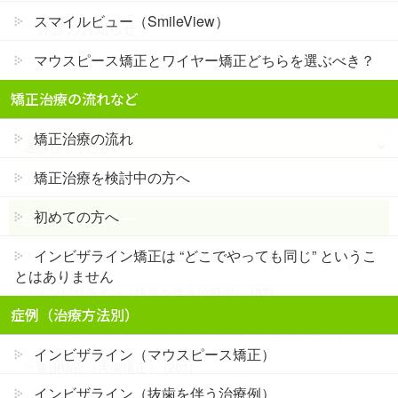
スマイルビュー（SmileView）
休診のお知らせ
マウスピース矯正とワイヤー矯正どちらを選ぶべき？
矯正治療の流れなど
アーカイブ
矯正治療の流れ
矯正治療を検討中の方へ
初めての方へ
症例のカテゴリー
インビザライン矯正は “どこでやっても同じ” というこ
インビザライン（マウスピース矯正） (408)
とはありません
インビザライン（抜歯を伴う治療例） (87)
症例（治療方法別）
インビザラインファースト（マウスピース小児矯正） (28)
インビザライン（マウスピース矯正）
裏側矯正（舌側矯正） (201)
インビザライン（抜歯を伴う治療例）