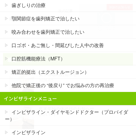
歯ぎしりの治療
休診のお知らせ
次の記事
顎関節症を歯列矯正で治したい
年末年始の休診日のお知らせ
咬み合わせを歯列矯正で治したい
口ゴボ・あご無し・間延びした人中の改善
口腔筋機能療法（MFT）
最近の投稿
矯正的挺出（エクストルージョン）
夏季休暇のお知らせ
2026.6.5
他院で矯正後の “後戻り” でお悩みの方の再治療
インビザラインメニュー
年末年始の休診日のお知らせ
インビザライン・ダイヤモンドドクター（プロバイダ
2025.10.3
ー）
インビザライン