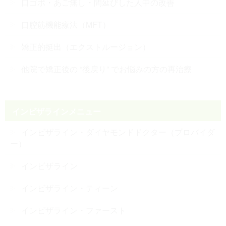
口ゴボ・あご無し・間延びした人中の改善
口腔筋機能療法（MFT）
矯正的挺出（エクストルージョン）
他院で矯正後の “後戻り” でお悩みの方の再治療
インビザラインメニュー
インビザライン・ダイヤモンドドクター（プロバイダ
ー）
インビザライン
インビザライン・ティーン
インビザライン・ファースト