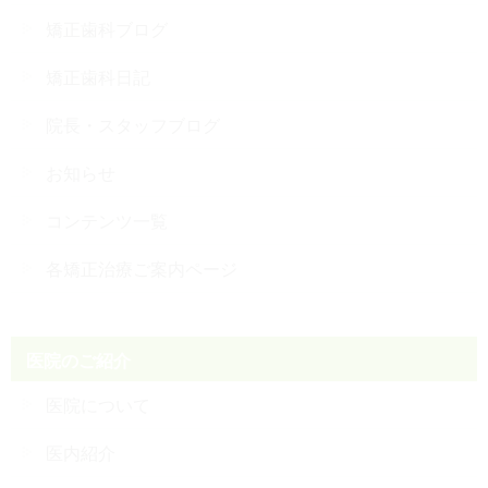
矯正歯科ブログ
矯正歯科日記
院長・スタッフブログ
お知らせ
コンテンツ一覧
各矯正治療ご案内ページ
医院のご紹介
医院について
医内紹介