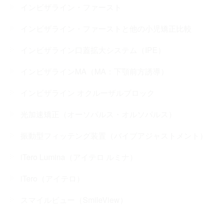
インビザライン・ファースト
インビザライン・ファーストと他の小児矯正比較
インビザライン口蓋拡大システム（IPE）
インビザラインMA（MA：下顎前方誘導）
インビザライン オクルーザルブロック
光加速矯正（オーソパルス・オルソパルス）
振動型フィッテング装置（バイブアジャストメント）
iTero Lumina（アイテロ ルミナ）
iTero（アイテロ）
スマイルビュー（SmileView）