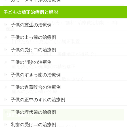
当院の特徴
子どもの矯正治療例と解説
相談＋検査（通常3万円）“無料” 治療費定額制 ＋ 2年
子供の叢生の治療例
保証
子供の出っ歯の治療例
目立たない・見えにくい矯正装置
子供の受け口の治療例
インビザライン矯正・裏側矯正が得意です
子供の開咬の治療例
歯を抜かない短期間の精密矯正
子供のすきっ歯の治療例
来院間隔を長く、来院回数を少なく
子供の過蓋咬合の治療例
痛みの少ない矯正治療
子供の正中のずれの治療例
子供の埋伏歯の治療例
矯正治療について
乳歯の受け口の治療例
美しい笑顔を作る5つのポイント