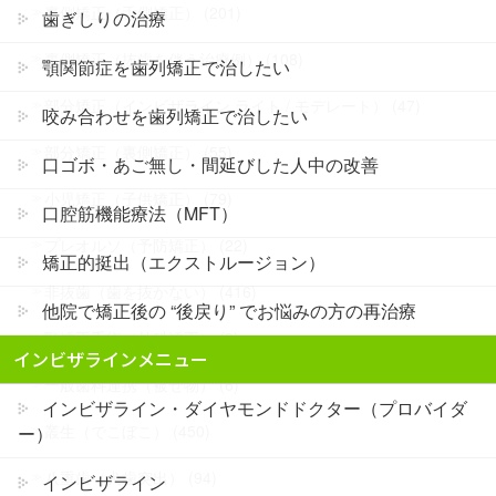
裏側矯正（舌側矯正） (201)
歯ぎしりの治療
裏側矯正（抜歯を伴う治療例） (108)
顎関節症を歯列矯正で治したい
部分矯正（インビザライン ライト / モデレート） (47)
咬み合わせを歯列矯正で治したい
部分矯正（裏側矯正） (55)
口ゴボ・あご無し・間延びした人中の改善
小児矯正（子供矯正） (79)
口腔筋機能療法（MFT）
プレオルソ（予防矯正） (22)
矯正的挺出（エクストルージョン）
非抜歯（歯を抜かない） (416)
他院で矯正後の “後戻り” でお悩みの方の再治療
顎矯正手術（外科矯正） (2)
インビザラインメニュー
一般歯科連携（被せ物） (6)
インビザライン・ダイヤモンドドクター（プロバイダ
叢生（でこぼこ） (450)
ー）
八重歯（犬歯突出） (94)
インビザライン