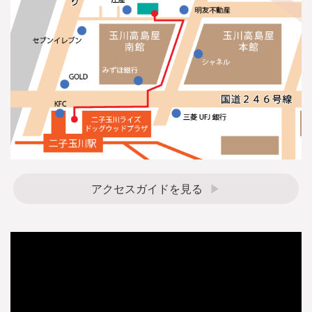
アクセスガイドを見る