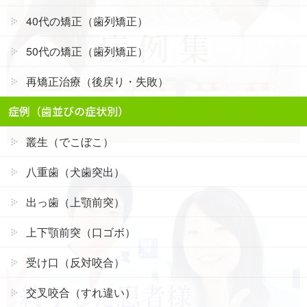
40代の矯正（歯列矯正）
50代の矯正（歯列矯正）
再矯正治療（後戻り・失敗）
症例（歯並びの症状別）
叢生（でこぼこ）
八重歯（犬歯突出）
出っ歯（上顎前突）
上下顎前突（口ゴボ）
受け口（反対咬合）
交叉咬合（すれ違い）