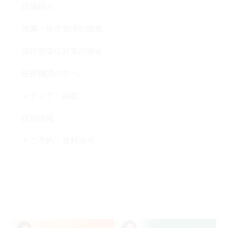
設備紹介
滅菌・衛生管理の徹底
流行感染症対策の強化
医療機関の方へ
メディア・掲載
採用情報
＊ご予約・資料請求