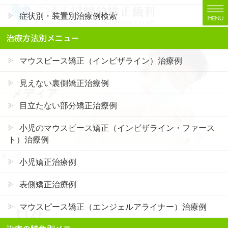
コ
ナ
症状別・装置別治療例検索
ン
ビ
テ
ゲ
二子玉川でインビザライン矯正・裏側矯正なら「二子玉川駅前矯正歯科」
治療方法別メニュー
ン
ー
ツ
シ
マウスピース矯正（インビザライン）治療例
に
ョ
移
ン
見えない裏側矯正治療例
メディア
動
に
移
目立たない部分矯正治療例
動
小児のマウスピース矯正（インビザライン・ファース
ト）治療例
HOME
メディア
t (2)
小児矯正治療例
表側矯正治療例
マウスピース矯正（エンジェルアライナー）治療例
t (2)