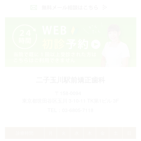
二子玉川駅前矯正歯科
〒158-0094
東京都世田谷区玉川 3-10-11 TK第1ビル 3F
TEL：03-6805-7118
診療時間
月
火
水
木
金
土
日