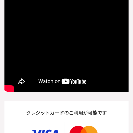
クレジットカードのご利用が可能です