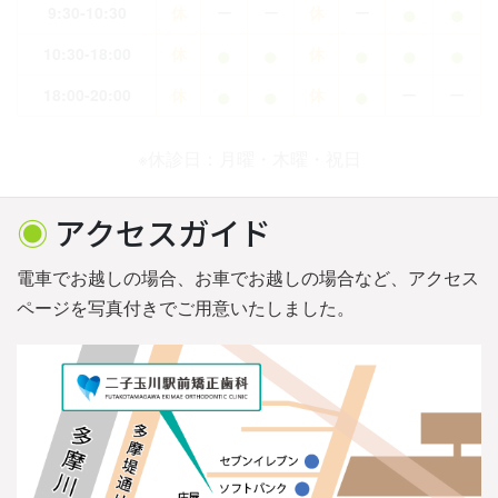
●
●
9:30-10:30
休
ー
ー
休
ー
●
●
●
●
●
10:30-18:00
休
休
●
●
●
18:00-20:00
休
休
ー
ー
※休診日：月曜・木曜・祝日
◉
アクセスガイド
電車でお越しの場合、お車でお越しの場合など、アクセス
ページを写真付きでご用意いたしました。