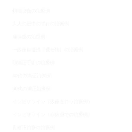
切端咬合の治療例
大人の正中のずれの治療例
埋伏歯の治療例
一般歯科連携（被せ物）の治療例
顎矯正手術の治療例
40代の矯正治療例
50代の矯正治療例
インビザライン（抜歯を伴う治療例）
インビザライン（非抜歯での治療例）
再矯正治療の治療例