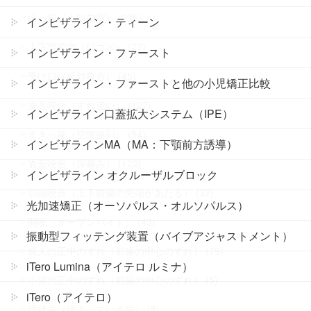
出っ歯（上顎前突） (235)
インビザライン・ティーン
上下顎前突（口ゴボ） (77)
インビザライン・ファースト
受け口（反対咬合） (45)
インビザライン・ファーストと他の小児矯正比較
交叉咬合（すれ違い） (127)
インビザライン口蓋拡大システム（IPE）
すきっ歯（空隙歯列） (54)
インビザラインMA（MA：下顎前方誘導）
過蓋咬合（深噛み） (122)
インビザライン オクルーザルブロック
切端咬合（上下前歯の先端があたる） (32)
光加速矯正（オーソパルス・オルソパルス）
開咬（オープンバイト） (43)
振動型フィッテング装置（バイブアジャストメント）
成人の正中のずれ（前歯の中心のずれ） (79)
iTero Lumina（アイテロ ルミナ）
小児の正中のずれ（前歯の中心のずれ） (5)
iTero（アイテロ）
埋伏歯（埋まっている歯） (8)