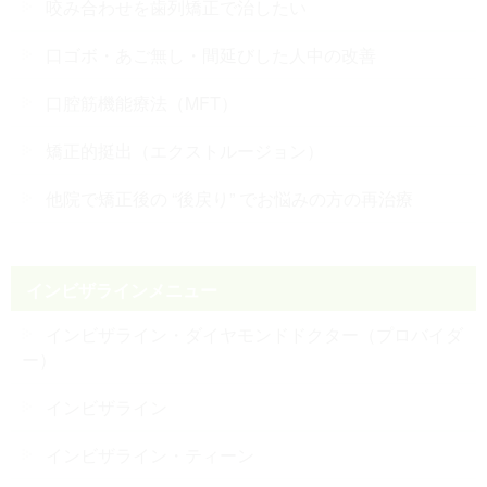
咬み合わせを歯列矯正で治したい
口ゴボ・あご無し・間延びした人中の改善
口腔筋機能療法（MFT）
矯正的挺出（エクストルージョン）
他院で矯正後の “後戻り” でお悩みの方の再治療
インビザラインメニュー
インビザライン・ダイヤモンドドクター（プロバイダ
ー）
インビザライン
インビザライン・ティーン