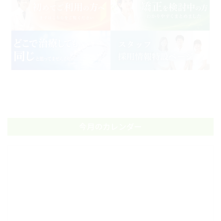
今月のカレンダー